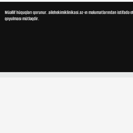
Müəllif hüquqları qorunur. ailehekimiklinikasi.az-ın məlumatlarından istifadə e
qoyulması mütləqdir.