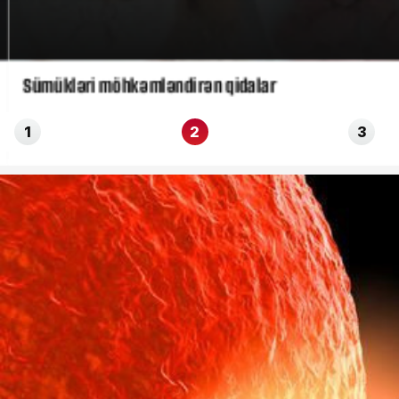
Sümükləri möhkəmləndirən qidalar
1
2
3