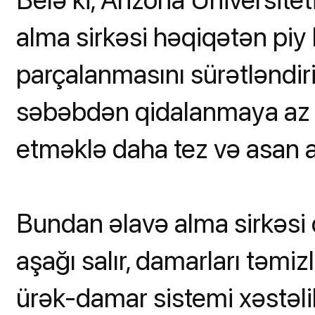
alma sirkəsi həqiqətən piy h
parçalanmasını sürətləndiri
səbəbdən qidalanmaya az m
etməklə daha tez və asan
Bundan əlavə alma sirkəsi 
aşağı salır, damarları təmi
ürək-damar sistemi xəstəlikl