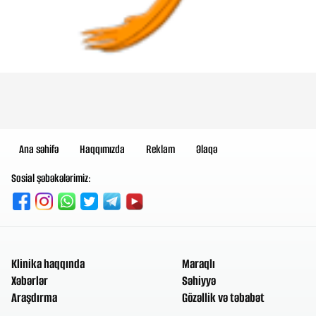
Ana səhifə
Haqqımızda
Reklam
Əlaqə
Sosial şəbəkələrimiz:
Klinika haqqında
Maraqlı
Xəbərlər
Səhiyyə
Araşdırma
Gözəllik və təbabət