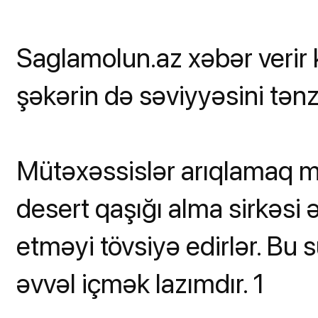
Saglamolun.az xəbər verir 
şəkərin də səviyyəsini tə
Mütəxəssislər arıqlamaq m
desert qaşığı alma sirkəsi
etməyi tövsiyə edirlər. B
əvvəl içmək lazımdır. 1