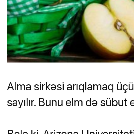
Alma sirkəsi arıqlamaq üçün
sayılır. Bunu elm də sübut 
Belə ki, Arizona Universiteti