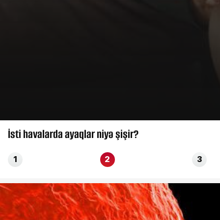
İsti havalarda ayaqlar niyə şişir?
1
2
3