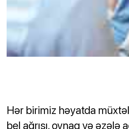
Hər birimiz həyatda müxtəlif
bel ağrısı, oynaq və əzələ ağ