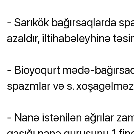
- Sarıkök bağırsaqlarda spaz
azaldır, iltihabəleyhinə təsir
- Bioyoqurt mədə-bağırsaq 
spazmlar və s. xoşagəlməz 
- Nanə istənilən ağrılar za
qaşığı nanə qurusunu 1 fin