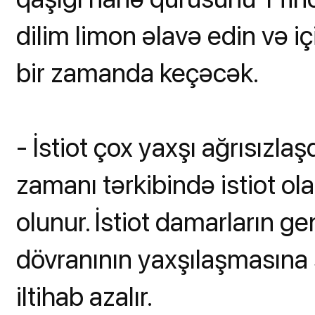
dilim limon əlavə edin və içi
bir zamanda keçəcək.
- İstiot çox yaxşı ağrısızla
zamanı tərkibində istiot ol
olunur. İstiot damarların ge
dövranının yaxşılaşmasına s
iltihab azalır.