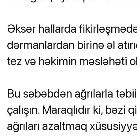
Əksər hallarda fikirləşmədə
dərmanlardan birinə əl atır
tez və həkimin məsləhəti o
Bu səbəbdən ağrılarla təbi
çalışın. Maraqlıdır ki, bəzi
ağrıları azaltmaq xüsusiyyə