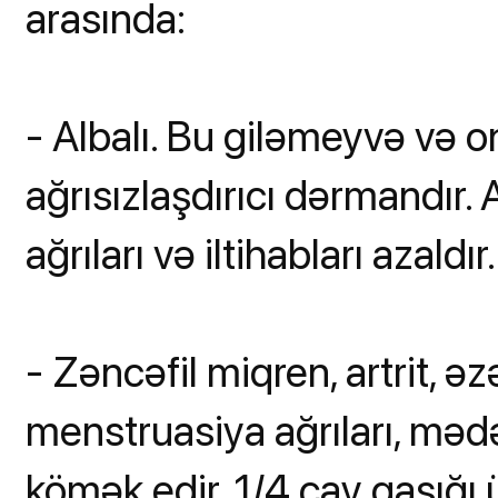
arasında:
- Albalı. Bu giləmeyvə və on
ağrısızlaşdırıcı dərmandır.
ağrıları və iltihabları azaldır.
- Zəncəfil miqren, artrit, əz
menstruasiya ağrıları, mə
kömək edir. 1/4 çay qaşığ