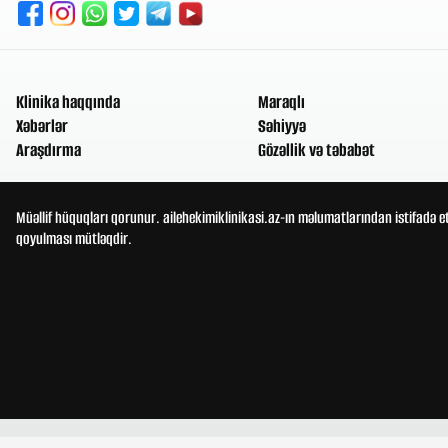
Klinika haqqında
Maraqlı
Xəbərlər
Səhiyyə
Araşdırma
Gözəllik və təbabət
Müəllif hüquqları qorunur. ailehekimiklinikasi.az-ın məlumatlarından istifadə e
qoyulması mütləqdir.