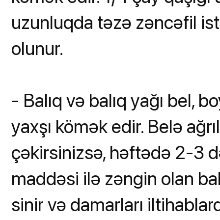
uzunluqda təzə zəncəfil ist
olunur.
- Balıq və balıq yağı bel, b
yaxşı kömək edir. Belə ağrı
çəkirsinizsə, həftədə 2-3 
maddəsi ilə zəngin olan balı
sinir və damarları iltihabla