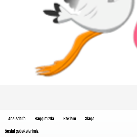
Ana səhifə
Haqqımızda
Reklam
Əlaqə
Sosial şəbəkələrimiz: