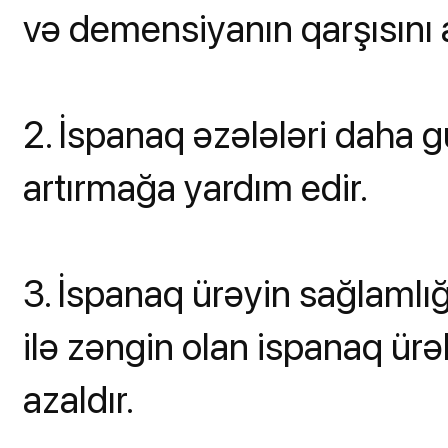
və demensiyanın qarşısını a
2. İspanaq əzələləri daha g
artırmağa yardım edir.
3. İspanaq ürəyin sağlaml
ilə zəngin olan ispanaq ürək
azaldır.