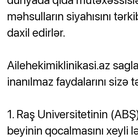
məhsulların siyahısını tərk
daxil edirlər.
Ailehekimiklinikasi.az sag
inanılmaz faydalarını sizə t
1. Raş Universitetinin (ABŞ)
beyinin qocalmasını xeyli l