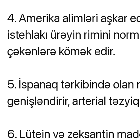
4. Amerika alimləri aşkar 
istehlakı ürəyin rimini norm
çəkənlərə kömək edir.
5. İspanaq tərkibində olan 
genişləndirir, arterial təzyiqi
6. Lütein və zeksantin mad