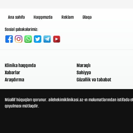
Ana səhifə
Haqqımızda
Reklam
Əlaqə
Sosial şəbəkələrimiz:
Klinika haqqında
Maraqlı
Xəbərlər
Səhiyyə
Araşdırma
Gözəllik və təbabət
Müəllif hüquqları qorunur. ailehekimiklinikasi.az-ın məlumatlarından istifadə e
qoyulması mütləqdir.