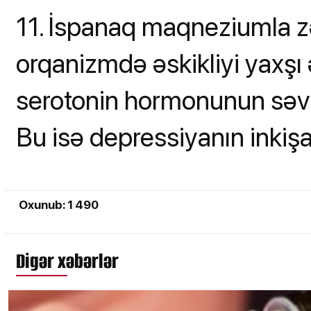
11. İspanaq maqneziumla 
orqanizmdə əskikliyi yaxşı
serotonin hormonunun səvi
Bu isə depressiyanın inkişaf
Oxunub: 1 490
Digər xəbərlər