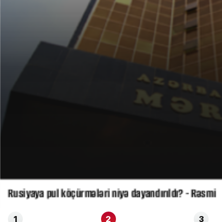
Rusiyaya pul köçürmələri niyə dayandırıldı? - Rəsmi
1
2
3