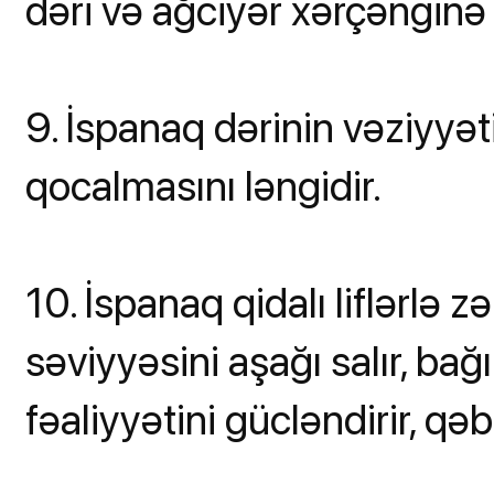
dəri və ağciyər xərçənginə 
9. İspanaq dərinin vəziyyətin
qocalmasını ləngidir.
10. İspanaq qidalı liflərlə
səviyyəsini aşağı salır, bağı
fəaliyyətini gücləndirir, qəbi