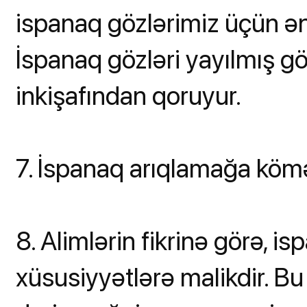
ispanaq gözlərimiz üçün ən 
İspanaq gözləri yayılmış gö
inkişafından qoruyur.
7. İspanaq arıqlamağa kömə
8. Alimlərin fikrinə görə, 
xüsusiyyətlərə malikdir. Bu