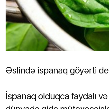
Əslində ispanaq göyərti dey
İspanaq olduqca faydalı və
dünyada qida mütəxəssislər