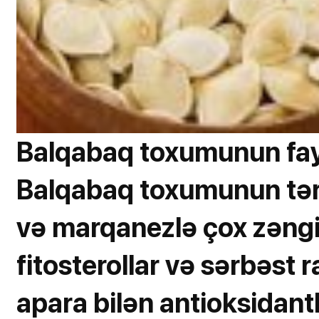
Balqabaq toxumunun fay
Balqabaq toxumunun tərk
və marqanezlə çox zəngi
fitosterollar və sərbəst 
apara bilən antioksidant