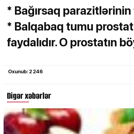
* Bağırsaq parazitlərini
* Balqabaq tumu prostat 
faydalıdır. O prostatın bö
Oxunub: 2 246
Digər xəbərlər