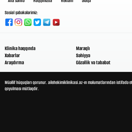
Ana səhifə
Haqqımızda
Reklam
Əlaqə
Sosial şəbəkələrimiz:
Klinika haqqında
Maraqlı
Xəbərlər
Səhiyyə
Araşdırma
Gözəllik və təbabət
Müəllif hüquqları qorunur. ailehekimiklinikasi.az-ın məlumatlarından istifadə e
qoyulması mütləqdir.