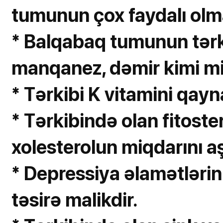
tumunun çox faydalı olma
* Balqabaq tumunun tərk
manqanez, dəmir kimi min
* Tərkibi K vitamini qayn
* Tərkibində olan fitoste
xolesterolun miqdarını aşa
* Depressiya əlamətlərini
təsirə malikdir.