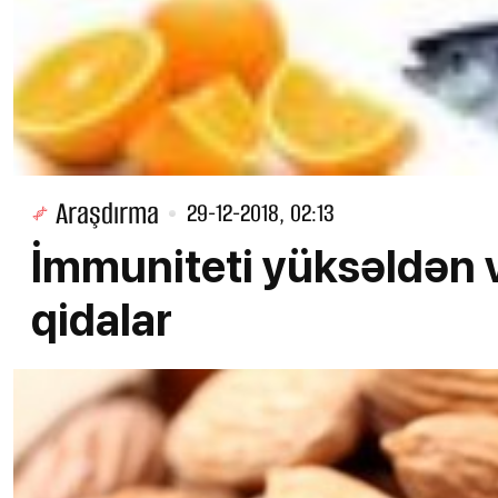
Araşdırma
29-12-2018, 02:13
İmmuniteti yüksəldən v
qidalar