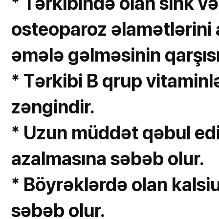
* Tərkibində olan sink v
osteoparoz əlamətlərini a
əmələ gəlməsinin qarşısın
* Tərkibi B qrup vitaminlə
zəngindir.
* Uzun müddət qəbul edil
azalmasına səbəb olur.
* Böyrəklərdə olan kals
səbəb olur.