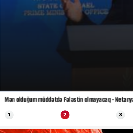
Mən olduğum müddətdə Fələstin olmayacaq - Netany
1
2
3