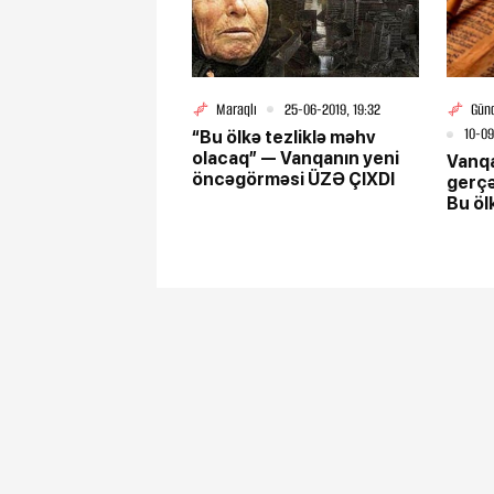
Maraqlı
25-06-2019, 19:32
Gün
10-09
“Bu ölkə tezliklə məhv
olacaq” — Vanqanın yeni
Vanqa
öncəgörməsi ÜZƏ ÇIXDI
gerçə
Bu öl
isə...