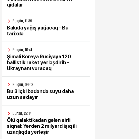
qidalar
Bu gün, 11:39
Bakıda yağış yağacaq - Bu
tarixdə
Bu gün, 10:41
Şimali Koreya Rusiyaya 120
ballistik raket yerləşdirib -
Ukraynanı vuracaq
Bu gün, 09:08
Bu 3 içki bədəndə suyu daha
uzun saxlayır
Dünən, 22:14
Ölü qalaktikadan gələn sirli
siqnal: Yerdən 2 milyard işıq ili
uzaqlıqda yerləşir