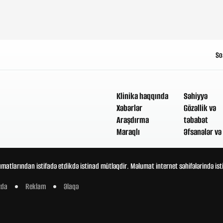
So
Klinika haqqında
Səhiyyə
Xəbərlər
Gözəllik və
Araşdırma
təbabət
Maraqlı
Əfsanələr və 
umatlarından istifadə etdikdə istinad mütləqdir. Məlumat internet səhifələrində is
zda
Reklam
Əlaqə