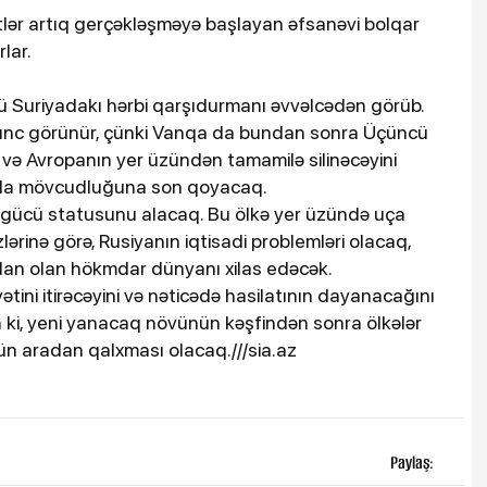
tlər artıq gerçəkləşməyə başlayan əfsanəvi bolqar
lar.
cü Suriyadakı hərbi qarşıdurmanı əvvəlcədən görüb.
rxunc görünür, çünki Vanqa da bundan sonra Üçüncü
və Avropanın yer üzündən tamamilə silinəcəyini
rı da mövcudluğuna son qoyacaq.
rgücü statusunu alacaq. Bu ölkə yer üzündə uça
lərinə görə, Rusiyanın iqtisadi problemləri olacaq,
an olan hökmdar dünyanı xilas edəcək.
ini itirəcəyini və nəticədə hasilatının dayanacağını
 ki, yeni yanacaq növünün kəşfindən sonra ölkələr
n aradan qalxması olacaq.///sia.az
Paylaş: