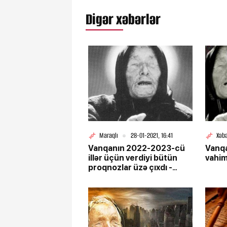
Digər xəbərlər
Maraqlı
28-01-2021, 16:41
Xəbə
Vanqanın 2022-2023-cü
Vanqa
illər üçün verdiyi bütün
vahi
proqnozlar üzə çıxdı -
DÜNYA DƏHŞƏT İÇİNDƏ!