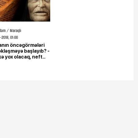
dəm / Maraqlı
-2018, 01:00
nın öncəgörmələri
kləşməyə başlayıb? -
kə yox olacaq, neft