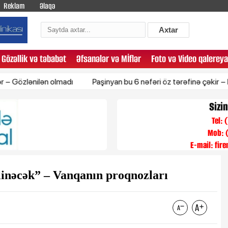
Reklam
Əlaqə
Axtar
Gözəllik və təbabət
Əfsanələr və Mİflər
Foto və Video qalereya
nilən olmadı
Paşinyan bu 6 nəfəri öz tərəfinə çəkir – Bakı hans
Sizi
Tel:
Mob: 
E-mail:
fir
linəcək” – Vanqanın proqnozları