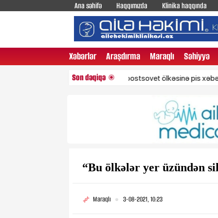
Ana səhifə
Haqqımızda
Klinika haqqında
Xəbərlər
Araşdırma
Maraqlı
Səhiyyə
Son dəqiqə
NATO-dan iki postsovet ölkəsinə pis xəbər – Gözlə
“Bu ölkələr yer üzündən si
Maraqlı
3-08-2021, 10:23