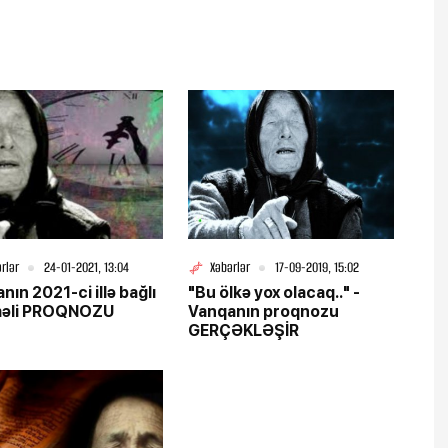
rlər
24-01-2021, 13:04
Xəbərlər
17-09-2019, 15:02
nın 2021-ci illə bağlı
"Bu ölkə yox olacaq.." -
məli PROQNOZU
Vanqanın proqnozu
GERÇƏKLƏŞİR