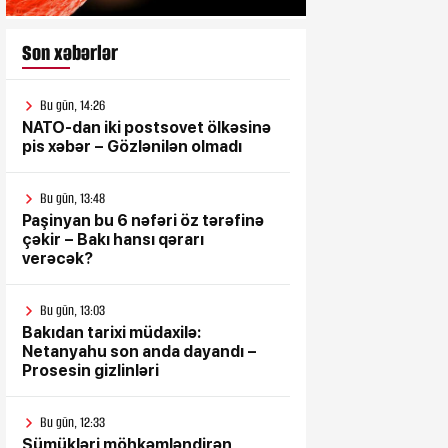
Son xəbərlər
Bu gün, 14:26
NATO-dan iki postsovet ölkəsinə
pis xəbər – Gözlənilən olmadı
Bu gün, 13:48
Paşinyan bu 6 nəfəri öz tərəfinə
çəkir – Bakı hansı qərarı
verəcək?
Bu gün, 13:03
Bakıdan tarixi müdaxilə:
Netanyahu son anda dayandı –
Prosesin gizlinləri
Bu gün, 12:33
Sümükləri möhkəmləndirən