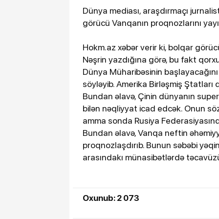
Dünya mediası, araşdırmaçı jurnalis
görücü Vanqanın proqnozlarını yayır
Hokm.az xəbər verir ki, bolqar görü
Nəşrin yazdığına görə, bu fakt qo
Dünya Müharibəsinin başlayacağını 
söyləyib. Amerika Birləşmiş Ştatla
Bundan əlavə, Çinin dünyanın supe
bilən nəqliyyat icad edcək. Onun söz
amma sonda Rusiya Federasiyasınd
Bundan əlavə, Vanqa neftin əhəmiyyət
proqnozlaşdırıb. Bunun səbəbi yəqin
arasındakı münasibətlərdə təcavüzü
Oxunub: 2 073