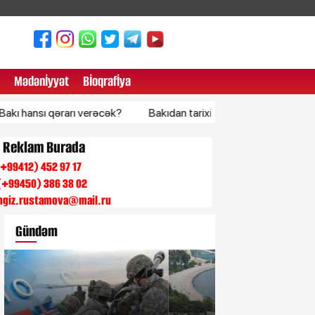
Mədənİyyət
Bİoqrafİya
ı qərarı verəcək?
Bakıdan tarixi müdaxilə: Netanyahu son anda d
n Reklam Burada
 (+99412) 452 97 17
(+99450) 386 38 02
engiz.rustamova@mail.ru
Gündəm