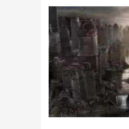
Şimali Korey
ballistik rake
Ukraynanı v