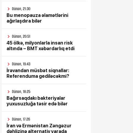
Dünən, 21:30
Bu menopauza əlamətlərini
ağırlaşdıra bilər
Dünən, 20:51
45 ölkə, milyonlarla insan risk
altında – BMT xəbərdarlıq etdi
Dünən, 19:43
İrəvandan müsbət siqnallar:
Referenduma gediləcəkmi?
Dünən, 18:25
Bağırsaqdakı bakteriyalar
yuxusuzluğa təsir edə bilər
Dünən, 17:26
İran və Ermənistan Zəngəzur
dəhlizinə alternativ yarada