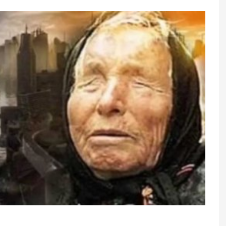
a Rusiyaya 120
NATO-dan iki postsovet ölkəsin
t yerləşdirib -
pis xəbər – Gözlənilən olmadı
uracaq