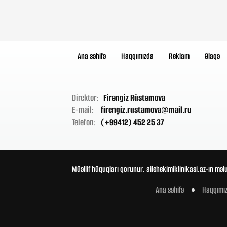
Ana səhifə
Haqqımızda
Reklam
Əlaqə
Direktor:
Firəngiz Rüstəmova
E-mail:
firengiz.rustamova@mail.ru
Telefon:
(+99412) 452 25 37
Müəllif hüquqları qorunur. ailehekimiklinikasi.az-ın məl
Ana səhifə
Haqqımı