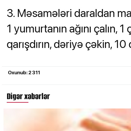
3. Məsamələri daraldan mas
1 yumurtanın ağını çalın, 1 
qarışdırın, dəriyə çəkin, 1
Oxunub: 2 311
Digər xəbərlər