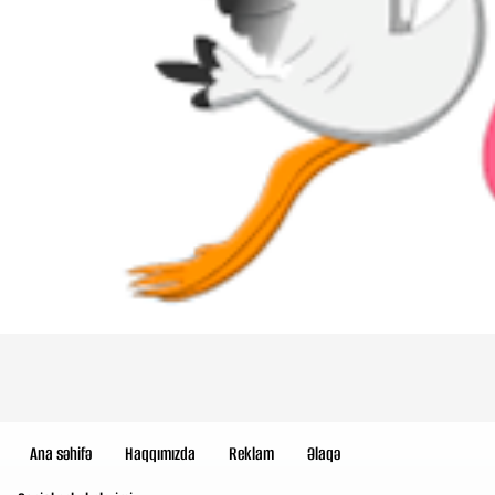
Ana səhifə
Haqqımızda
Reklam
Əlaqə