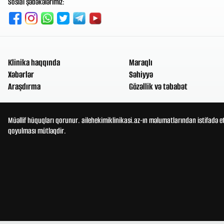
Sosial şəbəkələrimiz:
Klinika haqqında
Maraqlı
Xəbərlər
Səhiyyə
Araşdırma
Gözəllik və təbabət
Müəllif hüquqları qorunur. ailehekimiklinikasi.az-ın məlumatlarından istifadə e
qoyulması mütləqdir.