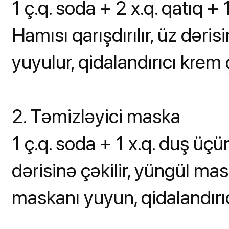
1 ç.q. soda + 2 x.q. qatıq + 1
Hamısı qarışdırılır, üz dəri
yuyulur, qidalandırıcı krem ç
2. Təmizləyici maska
1 ç.q. soda + 1 x.q. duş üçün 
dərisinə çəkilir, yüngül ma
maskanı yuyun, qidalandırı