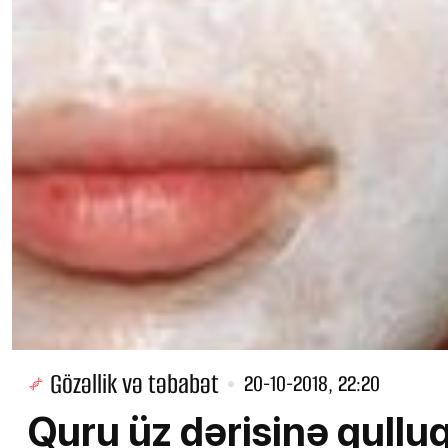
Gözəllik və təbabət
20-10-2018, 22:20
Quru üz dərisinə qulluq