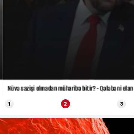
Nüvə sazişi olmadan müharibə bitir? - Qələbəni elan 
1
2
3