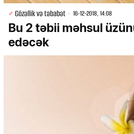
Gözəllik və təbabət
16-12-2018, 14:08
Bu 2 təbii məhsul üz
edəcək