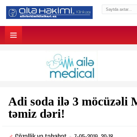
Adi soda ilə 3 möcüzəli
təmiz dəri!
Gözəllik və təbabət
7-05-2019, 20:18