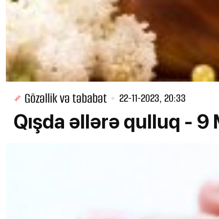
Gözəllik və təbabət
22-11-2023, 20:33
Qışda əllərə qulluq -