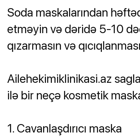
Soda maskalarından həftədə
etməyin və dəridə 5-10 dəq
qızarmasın və qıcıqlanması
Ailehekimiklinikasi.az sag
ilə bir neçə kosmetik maska
1. Cavanlaşdırıcı maska