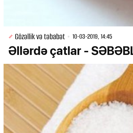
Gözəllik və təbabət
10-03-2019, 14:45
Əllərdə çatlar - SƏB