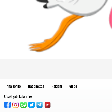
Ana səhifə
Haqqımızda
Reklam
Əlaqə
Sosial şəbəkələrimiz: