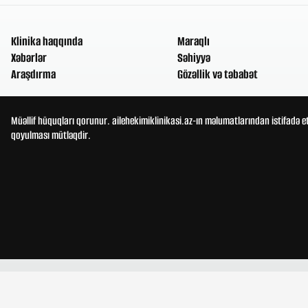
Klinika haqqında
Maraqlı
Xəbərlər
Səhiyyə
Araşdırma
Gözəllik və təbabət
Müəllif hüquqları qorunur. ailehekimiklinikasi.az-ın məlumatlarından istifadə e
qoyulması mütləqdir.