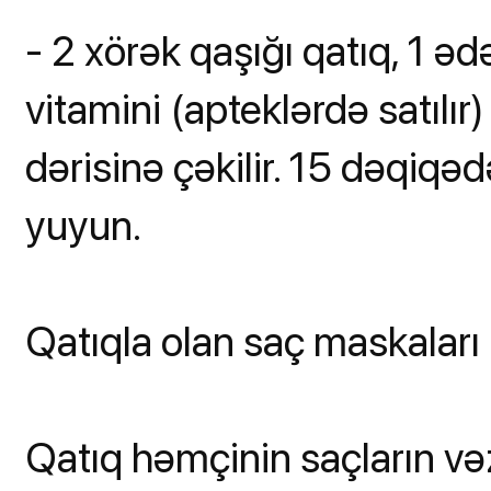
- 2 xörək qaşığı qatıq, 1 ə
vitamini (apteklərdə satılır)
dərisinə çəkilir. 15 dəqiqəd
yuyun.
Qatıqla olan saç maskaları
Qatıq həmçinin saçların vəz