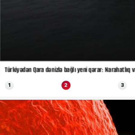
Türkiyədən Qara dənizlə bağlı yeni qərar: Narahatlıq v
1
2
3