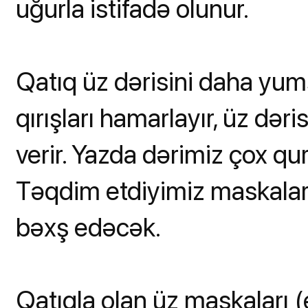
uğurla istifadə olunur.
Qatıq üz dərisini daha yumş
qırışları hamarlayır, üz dəris
verir. Yazda dərimiz çox qur
Təqdim etdiyimiz maskalar 
bəxş edəcək.
Qatıqla olan üz maskaları 