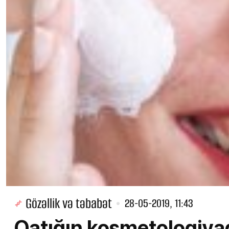
Gözəllik və təbabət
28-05-2019, 11:43
Qatığın kosmetologiyad