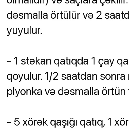
dəsmalla örtülür və 2 saa
yuyulur.
- 1 stəkan qatıqda 1 çay qaş
qoyulur. 1/2 saatdan sonra 
plyonka və dəsmalla örtün
- 5 xörək qaşığı qatıq, 1 xö