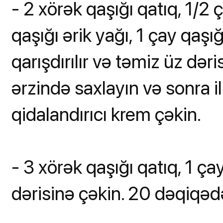
- 2 xörək qaşığı qatıq, 1/2
qaşığı ərik yağı, 1 çay qaşığ
qarışdırılır və təmiz üz dər
ərzində saxlayın və sonra il
qidalandırıcı krem çəkin.
- 3 xörək qaşığı qatıq, 1 ça
dərisinə çəkin. 20 dəqiqədə