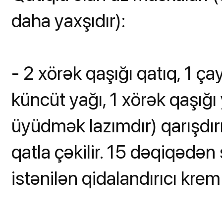
daha yaxşıdır):
- 2 xörək qaşığı qatıq, 1 çay
küncüt yağı, 1 xörək qaşığ
üyüdmək lazımdır) qarışdırıl
qatla çəkilir. 15 dəqiqədən
istənilən qidalandırıcı krem