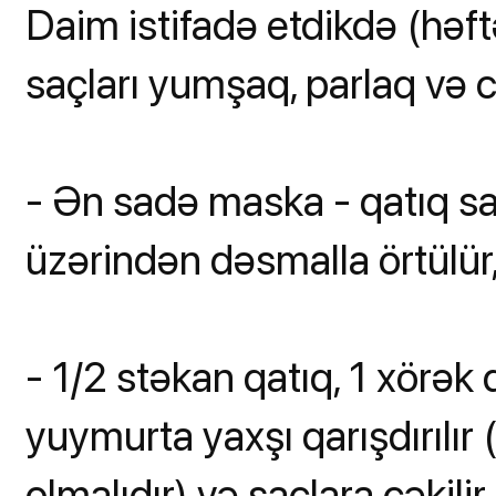
Daim istifadə etdikdə (həf
saçları yumşaq, parlaq və can
- Ən sadə maska - qatıq saç
üzərindən dəsmalla örtülür,
- 1/2 stəkan qatıq, 1 xörək
yuymurta yaxşı qarışdırılır 
olmalıdır) və saçlara çəkili