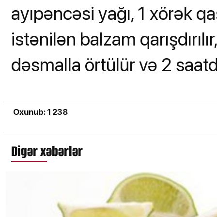
ayıpəncəsi yağı, 1 xörək qaş
istənilən balzam qarışdırılır
dəsmalla örtülür və 2 saatd
Oxunub: 1 238
Digər xəbərlər