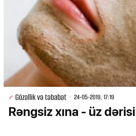
Gözəllik və təbabət
24-05-2019, 17:19
Rəngsiz xına - üz dəris