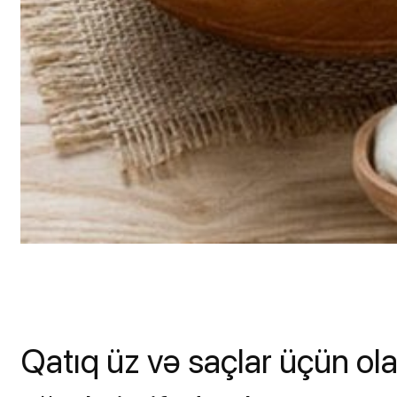
Qatıq üz və saçlar üçün ol