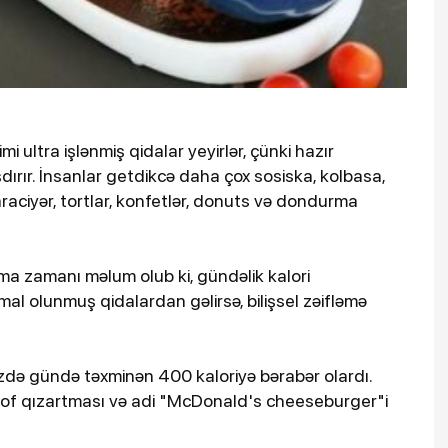
 ultra işlənmiş qidalar yeyirlər, çünki hazır
dırır. İnsanlar getdikcə daha çox sosiska, kolbasa,
qaraciyər, tortlar, konfetlər, donuts və dondurma
ırma zamanı məlum olub ki, gündəlik kalori
l olunmuş qidalardan gəlirsə, bilişsel zəifləmə
izdə gündə təxminən 400 kaloriyə bərabər olardı.
rtof qızartması və adi "McDonald's cheeseburger"i