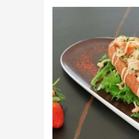
Güclü külək 
Xəbərdarlıq ed