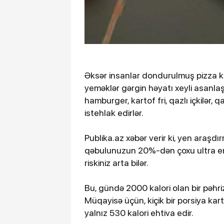
Əksər insanlar dondurulmuş pizza kimi
yeməklər gərgin həyatı xeyli asanlaş
hamburger, kartof fri, qazlı içkilər, 
istehlak edirlər.
Publika.az xəbər verir ki, yen araşd
qəbulunuzun 20%-dən çoxu ultra ema
riskiniz arta bilər.
Bu, gündə 2000 kalori olan bir pəhr
Müqayisə üçün, kiçik bir porsiya ka
yalnız 530 kalori ehtiva edir.