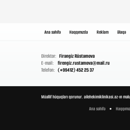
Ana səhifə
Haqqımızda
Reklam
Əlaqə
Direktor:
Firəngiz Rüstəmova
E-mail:
firengiz.rustamova@mail.ru
Telefon:
(+99412) 452 25 37
Müəllif hüquqları qorunur. ailehekimiklinikasi.az-ın məl
Ana səhifə
Haqqımı