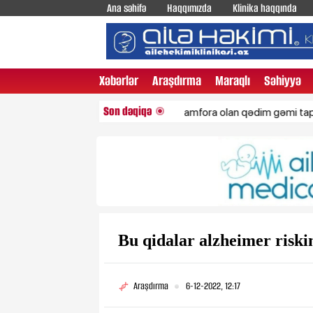
Ana səhifə
Haqqımızda
Klinika haqqında
Xəbərlər
Araşdırma
Maraqlı
Səhiyyə
Son dəqiqə
İçində yüzlərlə amfora olan qədim gəmi tapıldı
Bu qidalar alzheimer risk
Araşdırma
6-12-2022, 12:17