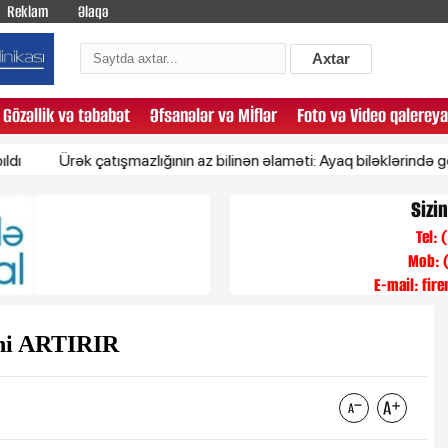
Reklam
Əlaqə
Axtar
Gözəllik və təbabət
Əfsanələr və Mİflər
Foto və Video qalereya
Ürək çatışmazlığının az bilinən əlaməti: Ayaq biləklərində görünür
Sizi
Tel:
Mob: 
E-mail:
fir
ini ARTIRIR