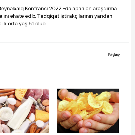
Beynəlxalq Konfransı 2022 -də aparılan araşdırma
alını əhatə edib. Tədqiqat iştirakçılarının yarıdan
lli, orta yaş 51 olub.
Paylaş: