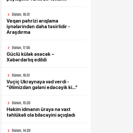
Dünən, 18:31
Veqan pəhrizi arıqlama
iynələrindən daha təsirlidir -
Araşdırma
Dünən, 17:55
Güclü külək əsəcək –
Xəbərdarlıq edildi
Dünən, 16:51
Vuçiç Ukraynaya vəd verdi -
“Əlimizdən gələni edəcəyik ki...”
Dünən, 15:33
Həkim idmanın ürəyə nə vaxt
təhlükəli ola biləcəyini açıqladı
Dünən, 14:29