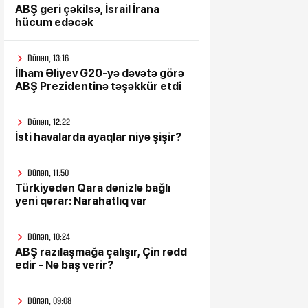
ABŞ geri çəkilsə, İsrail İrana
hücum edəcək
Dünən, 13:16
İlham Əliyev G20-yə dəvətə görə
ABŞ Prezidentinə təşəkkür etdi
Dünən, 12:22
İsti havalarda ayaqlar niyə şişir?
Dünən, 11:50
Türkiyədən Qara dənizlə bağlı
yeni qərar: Narahatlıq var
Dünən, 10:24
ABŞ razılaşmağa çalışır, Çin rədd
edir - Nə baş verir?
Dünən, 09:08