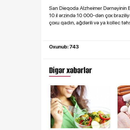
San Dieqoda Alzheimer Dərnəyinin 
10 il ərzində 10 000-dən çox braziliy
çoxu qadın, ağdərili və ya kollec təhsi
Oxunub: 743
Digər xəbərlər