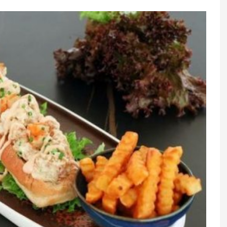
əsəcək –
İçində yüzlərlə amfora olan
ildi
qədim gəmi tapıldı