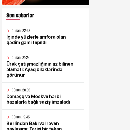
Son xəbərlər
Dünən, 22:48
İçində yüzlərlə amfora olan
qədim gəmi tapıldı
Dünən, 21:24
Ürək çatışmazlığının az bilinən
əlaməti: Ayaq biləklərində
görünür
Dünən, 20:32
Dəməşq və Moskva hərbi
bazalarla bağlı saziş imzaladı
Dünən, 19:45
Berlindən Bakı və İrəvan
paylaşımı: Tarixi bir təkan...