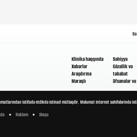
So
Klinika haqqında
Səhiyyə
Xəbərlər
Gözəllik və
Araşdırma
təbabət
Maraqlı
Əfsanələr və 
umatlarından istifadə etdikdə istinad mütləqdir. Məlumat internet səhifələrində is
zda
Reklam
Əlaqə