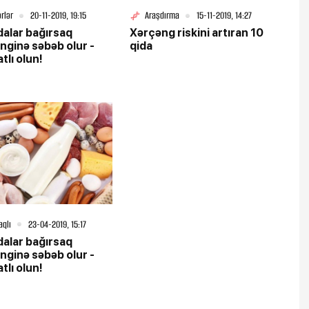
rlər
20-11-2019, 19:15
Araşdırma
15-11-2019, 14:27
dalar bağırsaq
Xərçəng riskini artıran 10
nginə səbəb olur -
qida
tlı olun!
aqlı
23-04-2019, 15:17
dalar bağırsaq
nginə səbəb olur -
tlı olun!