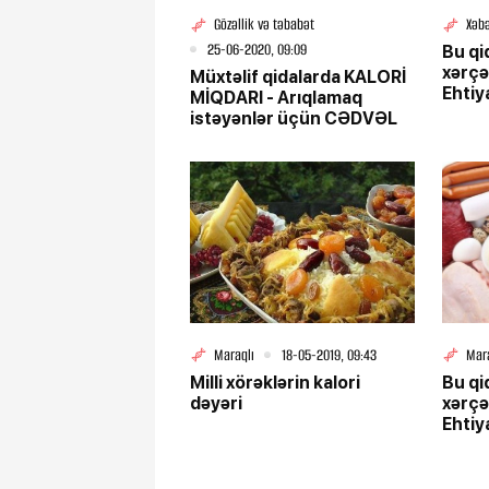
Gözəllik və təbabət
Xəbə
25-06-2020, 09:09
Bu qi
xərçə
Müxtəlif qidalarda KALORİ
Ehtiya
MİQDARI - Arıqlamaq
istəyənlər üçün CƏDVƏL
Maraqlı
18-05-2019, 09:43
Mar
Milli xörəklərin kalori
Bu qi
dəyəri
xərçə
Ehtiya