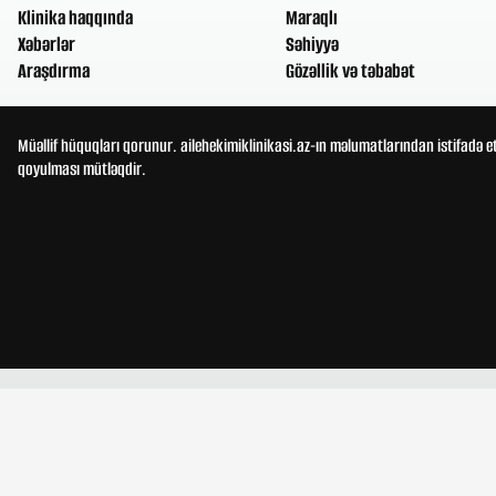
Klinika haqqında
Maraqlı
Xəbərlər
Səhiyyə
Araşdırma
Gözəllik və təbabət
Müəllif hüquqları qorunur. ailehekimiklinikasi.az-ın məlumatlarından istifadə e
qoyulması mütləqdir.