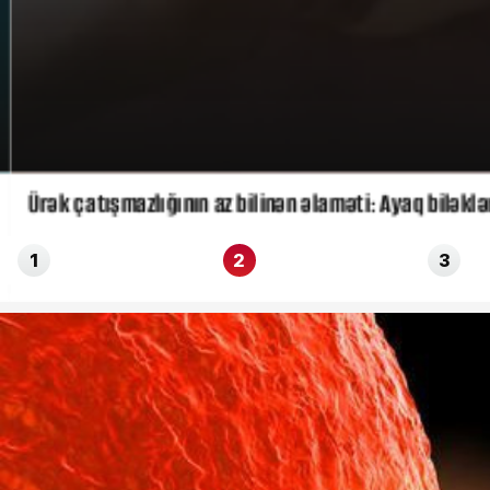
Ürək çatışmazlığının az bilinən əlaməti: Ayaq biləklə
1
2
3