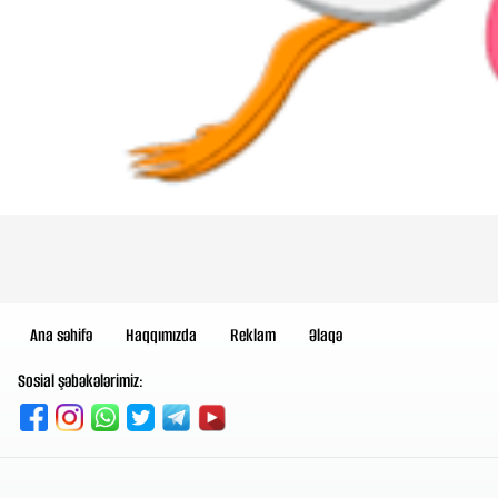
Ana səhifə
Haqqımızda
Reklam
Əlaqə
Sosial şəbəkələrimiz: