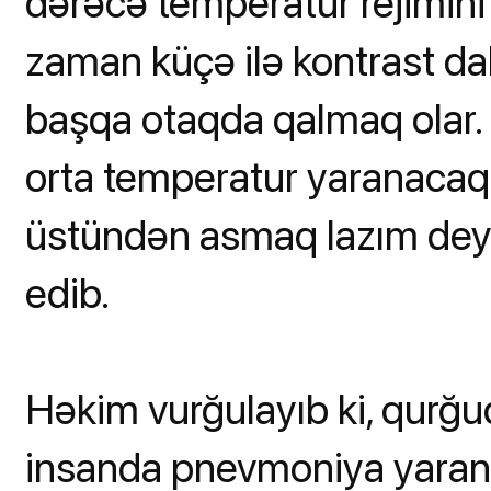
dərəcə temperatur rejimini
zaman küçə ilə kontrast da
başqa otaqda qalmaq olar.
orta temperatur yaranacaq.
üstündən asmaq lazım deyi
edib.
Həkim vurğulayıb ki, qurğud
insanda pnevmoniya yarana