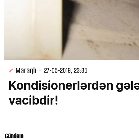
Maraqlı
27-05-2019, 23:35
Kondisionerlərdən gələ
vacibdir!
Gündəm