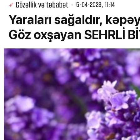
Gözəllik və təbabət
5-04-2023, 11:14
Yaraları sağaldır, kəpəyi
Göz oxşayan SEHRLİ Bİ