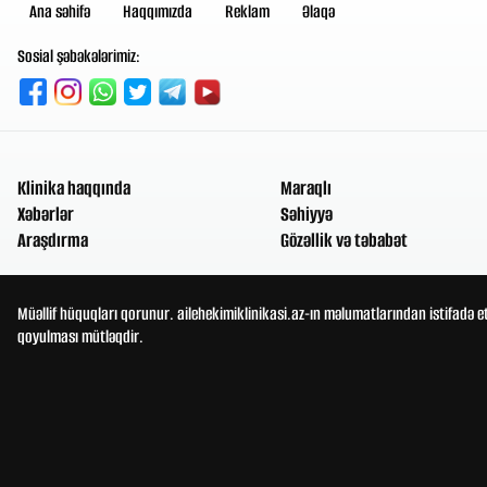
Ana səhifə
Haqqımızda
Reklam
Əlaqə
Sosial şəbəkələrimiz:
Klinika haqqında
Maraqlı
Xəbərlər
Səhiyyə
Araşdırma
Gözəllik və təbabət
Müəllif hüquqları qorunur. ailehekimiklinikasi.az-ın məlumatlarından istifadə e
qoyulması mütləqdir.