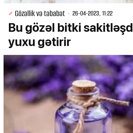
Gözəllik və təbabət
26-04-2023, 11:22
Bu gözəl bitki sakitləşdi
yuxu gətirir