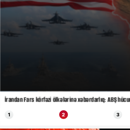
İrandan Fars körfəzi ölkələrinə xəbərdarlıq: ABŞ hücu
1
2
3