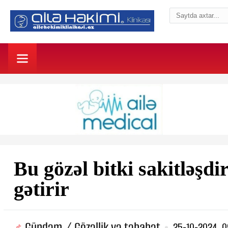
Bu gözəl bitki sakitləşdir
gətirir
Gündəm / Gözəllik və təbabət
25-10-2024, 0