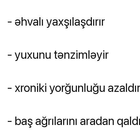
- əhvalı yaxşılaşdırır
- yuxunu tənzimləyir
- xroniki yorğunluğu azaldı
- baş ağrılarını aradan qaldı