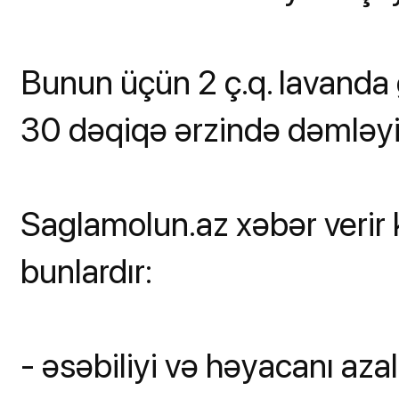
Bunun üçün 2 ç.q. lavanda 
30 dəqiqə ərzində dəmləyin,
Saglamolun.az xəbər verir k
bunlardır:
- əsəbiliyi və həyacanı azal