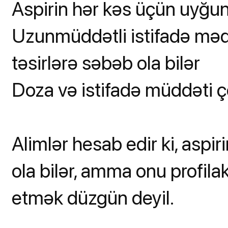
Aspirin hər kəs üçün uyğun
Uzunmüddətli istifadə məd
təsirlərə səbəb ola bilər
Doza və istifadə müddəti ç
Alimlər hesab edir ki, aspiri
ola bilər, amma onu profil
etmək düzgün deyil.