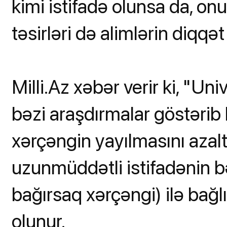
kimi istifadə olunsa da, o
təsirləri də alimlərin diqqə
Milli.Az xəbər verir ki, "Un
bəzi araşdırmalar göstərib 
xərçəngin yayılmasını azal
uzunmüddətli istifadənin b
bağırsaq xərçəngi) ilə bağlı
olunur.