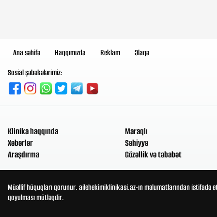
Ana səhifə
Haqqımızda
Reklam
Əlaqə
Sosial şəbəkələrimiz:
Klinika haqqında
Maraqlı
Xəbərlər
Səhiyyə
Araşdırma
Gözəllik və təbabət
Müəllif hüquqları qorunur. ailehekimiklinikasi.az-ın məlumatlarından istifadə e
qoyulması mütləqdir.