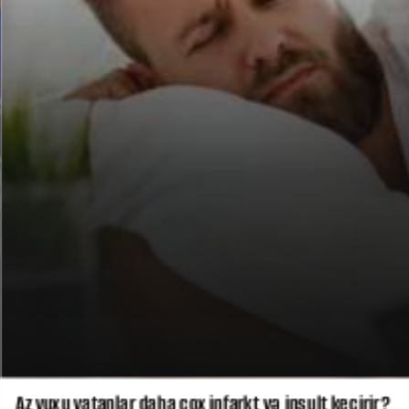
Az yuxu yatanlar daha çox infarkt və insult keçirir?