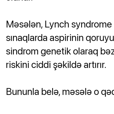
Məsələn, Lynch syndrome ol
sınaqlarda aspirinin qoruyu
sindrom genetik olaraq bə
riskini ciddi şəkildə artırır.
Bununla belə, məsələ o qəd