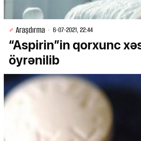
Araşdırma
6-07-2021, 22:44
“Aspirin”in qorxunc xə
öyrənilib