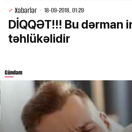
Xəbərlər
18-09-2018, 01:29
DİQQƏT!!! Bu dərman i
təhlükəlidir
Gündəm