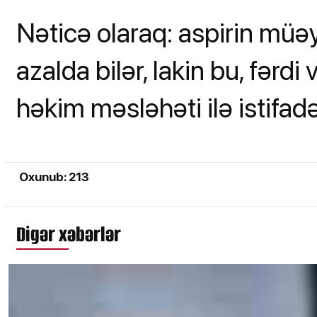
Nəticə olaraq: aspirin müəy
azalda bilər, lakin bu, fərdi
həkim məsləhəti ilə istifadə
Oxunub: 213
Digər xəbərlər