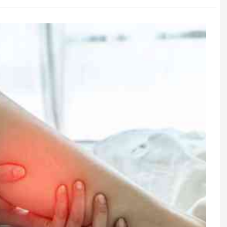
akteriyalar
Bu 3 içki bədəndə suyu daha
sir edə bilər
uzun saxlayır