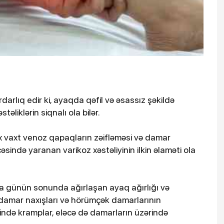
arlıq edir ki, ayaqda qəfil və əsassız şəkildə
təliklərin siqnalı ola bilər.
x vaxt venoz qapaqların zəifləməsi və damar
cəsində yaranan varikoz xəstəliyinin ilkin əlaməti ola
a günün sonunda ağırlaşan ayaq ağırlığı və
 damar naxışları və hörümçək damarlarının
ində kramplar, eləcə də damarların üzərində