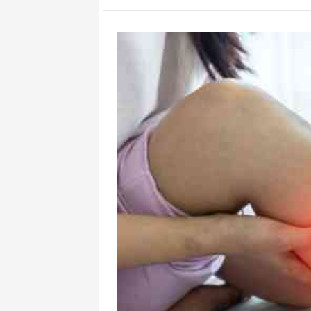
Bağırsaqdakı b
yuxusuzluğa tə