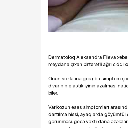
Dermatoloq Aleksandra Fileva xəbərd
meydana çıxan birtərəfli ağrı ciddi xəs
Onun sözlərinə görə, bu simptom ço
divarının elastikliyinin azalması nəti
bilər.
Varikozun əsas simptomları arasınd
dartılma hissi, ayaqlarda göyümtül
görünməsi, gecə vaxtı dana əzələlər