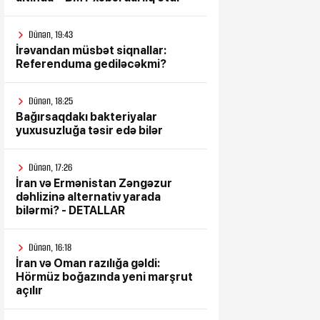
Dünən, 19:43
İrəvandan müsbət siqnallar:
Referenduma gediləcəkmi?
Dünən, 18:25
Bağırsaqdakı bakteriyalar
yuxusuzluğa təsir edə bilər
Dünən, 17:26
İran və Ermənistan Zəngəzur
dəhlizinə alternativ yarada
bilərmi? - DETALLAR
Dünən, 16:18
İran və Oman razılığa gəldi:
Hörmüz boğazında yeni marşrut
açılır