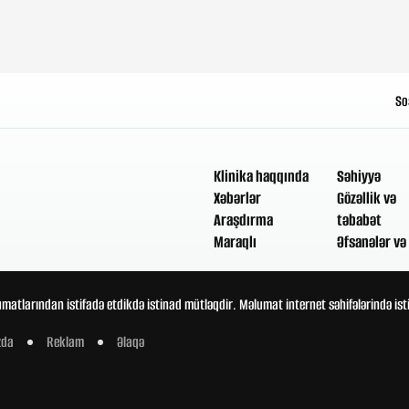
So
Klinika haqqında
Səhiyyə
Xəbərlər
Gözəllik və
Araşdırma
təbabət
Maraqlı
Əfsanələr və 
umatlarından istifadə etdikdə istinad mütləqdir. Məlumat internet səhifələrində is
zda
Reklam
Əlaqə