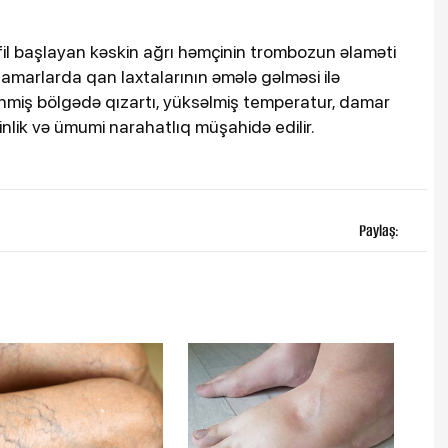
fil başlayan kəskin ağrı həmçinin trombozun əlaməti
 damarlarda qan laxtalarının əmələ gəlməsi ilə
ənmiş bölgədə qızartı, yüksəlmiş temperatur, damar
inlik və ümumi narahatlıq müşahidə edilir.
Paylaş: