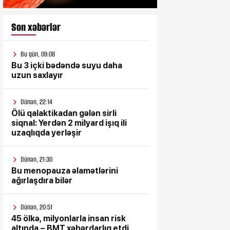
Son xəbərlər
Bu gün, 09:08
Bu 3 içki bədəndə suyu daha
uzun saxlayır
Dünən, 22:14
Ölü qalaktikadan gələn sirli
siqnal: Yerdən 2 milyard işıq ili
uzaqlıqda yerləşir
Dünən, 21:30
Bu menopauza əlamətlərini
ağırlaşdıra bilər
Dünən, 20:51
45 ölkə, milyonlarla insan risk
altında – BMT xəbərdarlıq etdi