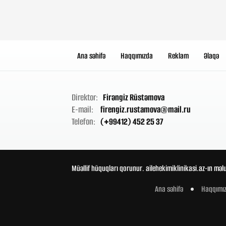
Ana səhifə
Haqqımızda
Reklam
Əlaqə
Direktor:
Firəngiz Rüstəmova
E-mail:
firengiz.rustamova@mail.ru
Telefon:
(+99412) 452 25 37
Müəllif hüquqları qorunur. ailehekimiklinikasi.az-ın məl
Ana səhifə
Haqqımı