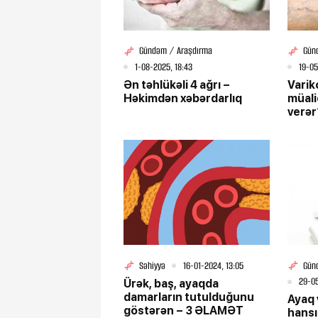
Gündəm / Araşdırma
Günd
1-08-2025, 18:43
19-05
Ən təhlükəli 4 ağrı –
Varik
Həkimdən xəbərdarlıq
müali
verər
Səhiyyə
16-01-2024, 13:05
Gün
29-05
Ürək, baş, ayaqda
damarların tutulduğunu
Ayaq 
göstərən – 3 ƏLAMƏT
hansı