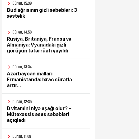
Dünən, 15:39
Bud ağrısının gizli səbəbləri: 3
xəstəlik
Dünən, 14:58
Rusiya, Britaniya, Fransa və
Almaniya: Vyanadakı gizli
görüşün təfərrüatı yayıldı
Dünən, 13:34
Azərbaycan malları
Ermənistanda: İxrac sürətlə
artır...
Dünən, 12:35
D vitamini niyə aşağı olur? –
Mütəxəssis əsas səbəbləri
açıqladı
Dünən, 11:08