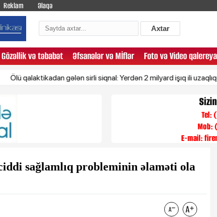
Reklam
Əlaqə
Axtar
Gözəllik və təbabət
Əfsanələr və Mİflər
Foto və Video qalereya
laktikadan gələn sirli siqnal: Yerdən 2 milyard işıq ili uzaqlıqda yerləş
Sizi
Tel:
Mob: 
E-mail:
fir
ciddi sağlamlıq probleminin əlaməti ola