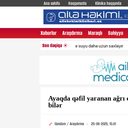
Ana səhifə
Haqqımızda
Klinika haqqında
Xəbərlər
Araşdırma
Maraqlı
Səhiyyə
Son dəqiqə
Bu 3 içki bədəndə suyu daha uzun saxlayır
Ölü qa
Ayaqda qəfil yaranan ağrı 
bilər
Gündəm / Araşdırma
25-08-2025, 15:01