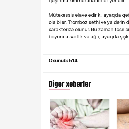
qaşınma kimi narahatlıqlar yer alır.
Mütəxəssis əlavə edir ki, ayaqda qə
ola bilər. Tromboz səthi və ya dərin
xarakterizə olunur. Bu zaman təsirl
boyunca sərtlik və ağrı, ayaqda şişk
Oxunub: 514
Digər xəbərlər