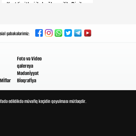
Kart limitləri ilə bağlı yenilik: Bir il
ərzində 20 min manat...
Dünən, 10:27
Səfərbərlik elan edildi, ordu
sial şəbəkələrimiz:
bölgəyə yeridildi – Kritik şəhərdə
nə baş verir?
Foto və Video
Dünən, 09:03
qalereya
Zəncəfilin bilinməyən faydaları:
Ürək və xolesterinə təsiri
Mədənİyyət
Mİflər
Bİoqrafİya
4-08-2026, 21:27
Susuzluğun qarşısını almağın ən
sadə yolu
tifadə edildikdə müvafiq keçidin qoyulması mütləqdir.
4-08-2026, 20:42
Xameneidən Pezeşkiana
XƏBƏRDARLIQ - "Məsələ
bununla bitəcək"