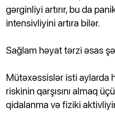
gərginliyi artırır, bu da pani
intensivliyini artıra bilər.
Sağlam həyat tərzi əsas şə
Mütəxəssislər isti aylarda 
riskinin qarşısını almaq üç
qidalanma və fiziki aktivliy