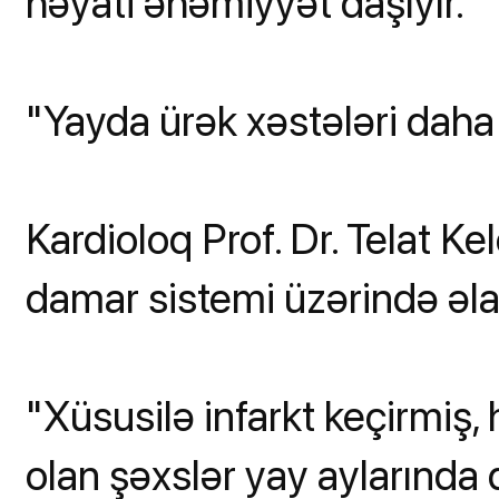
həyati əhəmiyyət daşıyır.
"Yayda ürək xəstələri daha 
Kardioloq Prof. Dr. Telat Kele
damar sistemi üzərində əla
"Xüsusilə infarkt keçirmiş,
olan şəxslər yay aylarında 