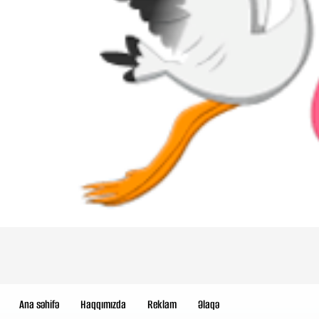
Ana səhifə
Haqqımızda
Reklam
Əlaqə