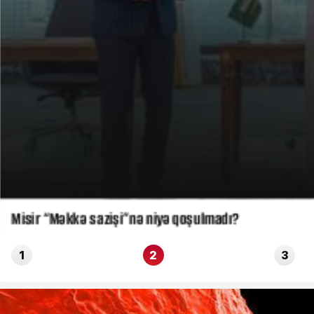
Misir “Məkkə sazişi”nə niyə qoşulmadı?
1
2
3