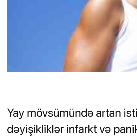
Yay mövsümündə artan isti
dəyişikliklər infarkt və pan