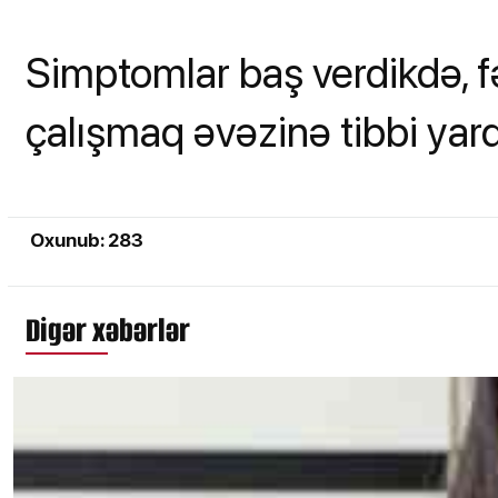
Simptomlar baş verdikdə, 
çalışmaq əvəzinə tibbi yar
Oxunub: 283
Digər xəbərlər