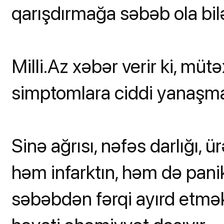
qarışdırmağa səbəb ola bilə
Milli.Az xəbər verir ki, müt
simptomlara ciddi yanaşmağ
Sinə ağrısı, nəfəs darlığı,
həm infarktın, həm də panik 
səbəbdən fərqi ayırd etmək