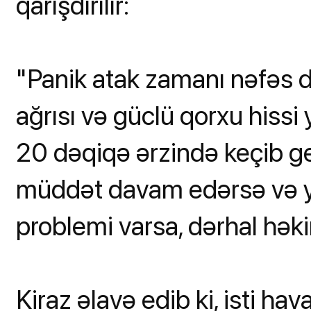
qarışdırılır:
"Panik atak zamanı nəfəs da
ağrısı və güclü qorxu hissi
20 dəqiqə ərzində keçib ge
müddət davam edərsə və y
problemi varsa, dərhal hək
Kiraz əlavə edib ki, isti ha