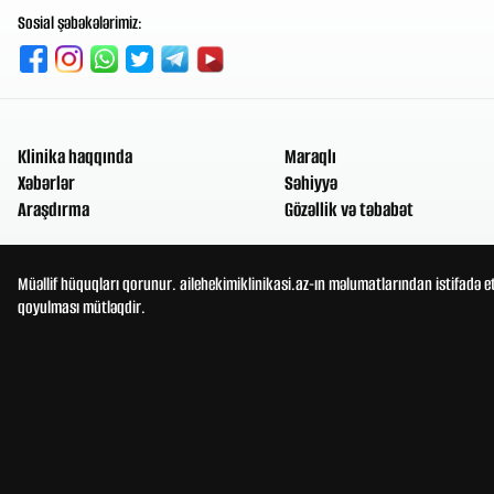
Sosial şəbəkələrimiz:
Klinika haqqında
Maraqlı
Xəbərlər
Səhiyyə
Araşdırma
Gözəllik və təbabət
Müəllif hüquqları qorunur. ailehekimiklinikasi.az-ın məlumatlarından istifadə e
qoyulması mütləqdir.