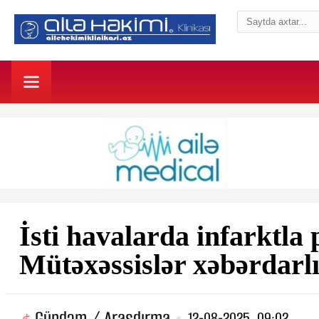
İsti havalarda infarktla
Mütəxəssislər xəbərdarlı
Gündəm / Araşdırma
12-08-2025, 09:02