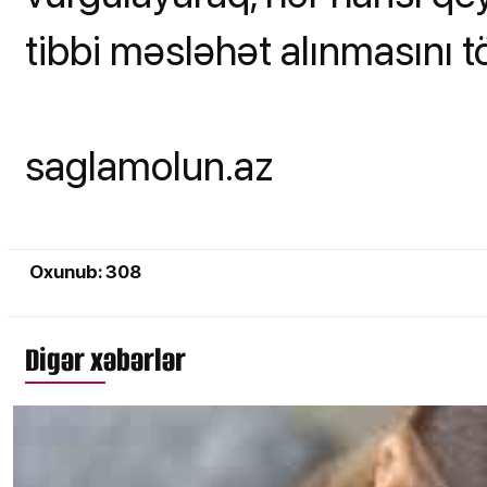
tibbi məsləhət alınmasını tö
saglamolun.az
Oxunub: 308
Digər xəbərlər