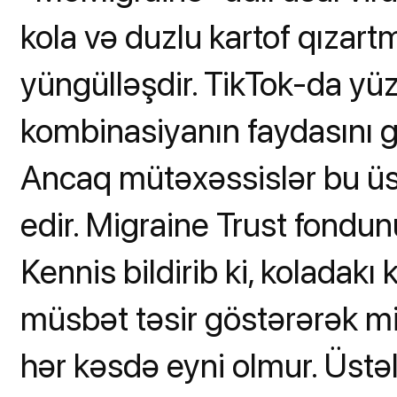
kola və duzlu kartof qızart
yüngülləşdir. TikTok-da yüzl
kombinasiyanın faydasını g
Ancaq mütəxəssislər bu üs
edir. Migraine Trust fond
Kennis bildirib ki, koladakı
müsbət təsir göstərərək migr
hər kəsdə eyni olmur. Üstəl