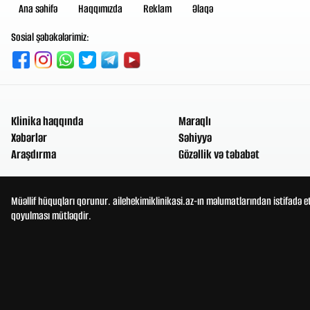
Ana səhifə
Haqqımızda
Reklam
Əlaqə
Sosial şəbəkələrimiz:
Klinika haqqında
Maraqlı
Xəbərlər
Səhiyyə
Araşdırma
Gözəllik və təbabət
Müəllif hüquqları qorunur. ailehekimiklinikasi.az-ın məlumatlarından istifadə e
qoyulması mütləqdir.