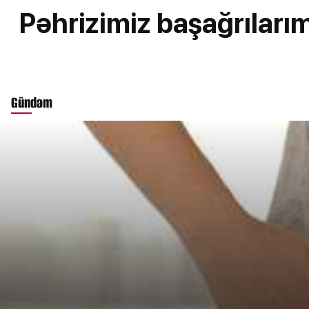
Pəhrizimiz başağrılarım
Gündəm