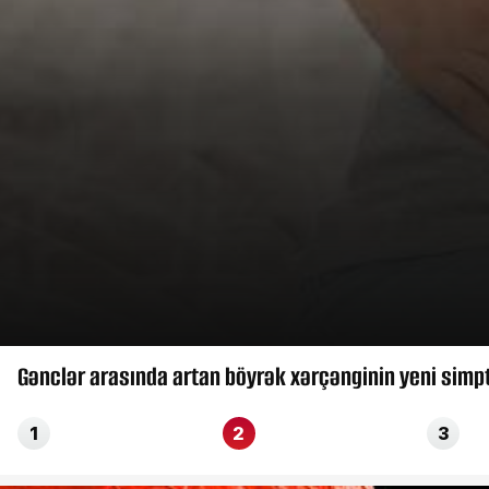
Gənclər arasında artan böyrək xərçənginin yeni simp
1
2
3