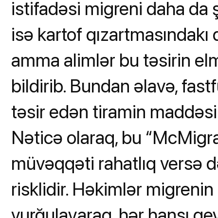
istifadəsi migreni daha da ş
isə kartof qızartmasındakı 
amma alimlər bu təsirin el
bildirib. Bundan əlavə, fas
təsir edən tiramin maddəsi 
Nəticə olaraq, bu “McMigra
müvəqqəti rahatlıq versə d
risklidir. Həkimlər migrenin
vurğulayaraq, hər hansı qe