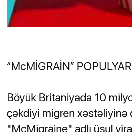
“McMİGRAİN” POPULYARL
Böyük Britaniyada 10 mily
çəkdiyi migren xəstəliyinə 
"McMigraine" adlı üsul viral 