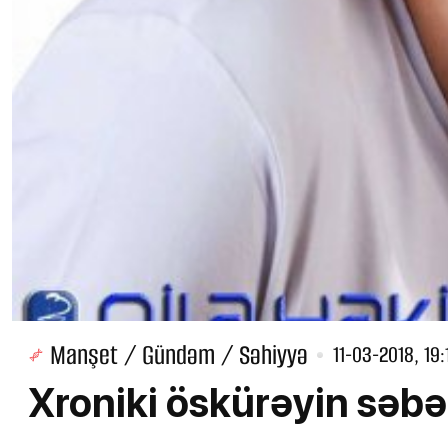
Manşet / Gündəm / Səhiyyə
11-03-2018, 19:
Xroniki öskürəyin səbəb