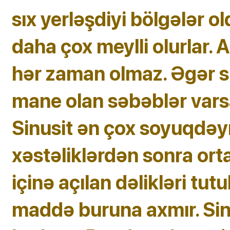
sıx yerləşdiyi bölgələr 
daha çox meylli olurlar. 
hər zaman olmaz. Əgər s
mane olan səbəblər varsa
Sinusit ən çox soyuqdəym
xəstəliklərdən sonra orta
içinə açılan dəlikləri tut
maddə buruna axmır. Sin