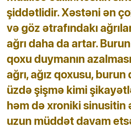
şiddətlidir. Xəstəni ən ç
və göz ətrafındakı ağrıla
ağrı daha da artar. Burun 
qoxu duymanın azalması,
ağrı, ağız qoxusu, burun
üzdə şişmə kimi şikayətl
həm də xroniki sinusitin ə
uzun müddət davam etsə 