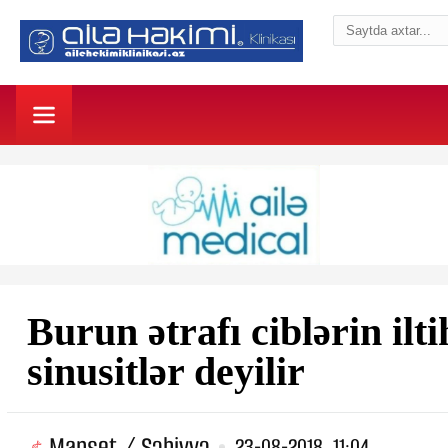
Burun ətrafı ciblərin il
sinusitlər deyilir
Manşet / Səhiyyə
23-08-2018, 11:04