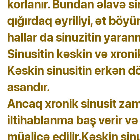
korlanır. Bundan əlavə sin
qığırdaq əyriliyi, ət böyü
hallar da sinuzitin yaran
Sinusitin kəskin və xroni
Kəskin sinusitin erkən d
asandır.
Ancaq xronik sinusit zam
iltihablanma baş verir və
müalicə edilir.Kəskin si