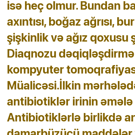
isə heç olmur. Bundan ba
axıntısı, boğaz ağrısı, bu
şişkinlik və ağız qoxusu ş
Diaqnozu dəqiqləşdirmə
kompyuter tomoqrafiyası
Müalicəsi.İlkin mərhələdə
antibiotiklər irinin əmələ
Antibiotiklərlə birlikdə a
damarbüzücü maddələr və