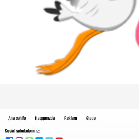
Ana səhifə
Haqqımızda
Reklam
Əlaqə
Sosial şəbəkələrimiz: