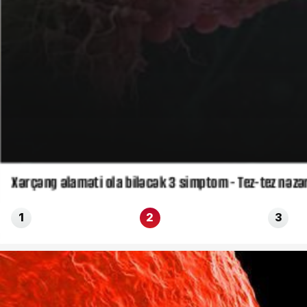
Xərçəng əlaməti ola biləcək 3 simptom - Tez-tez nəzər
1
2
3