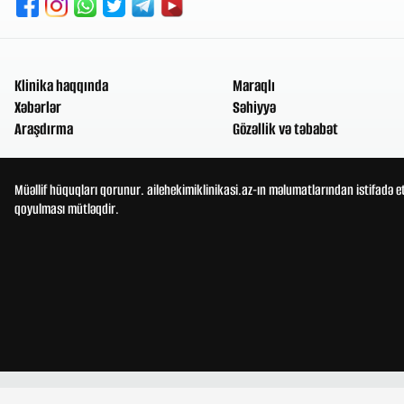
Klinika haqqında
Maraqlı
Xəbərlər
Səhiyyə
Araşdırma
Gözəllik və təbabət
Müəllif hüquqları qorunur. ailehekimiklinikasi.az-ın məlumatlarından istifadə e
qoyulması mütləqdir.