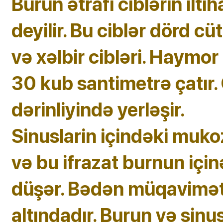
Burun ətrafı ciblərin ilt
deyilir. Bu ciblər dörd cü
və xəlbir cibləri. Haymor
30 kub santimetrə çatır.
dərinliyində yerləşir.
Sinuslarin içindəki muk
və bu ifrazat burnun iç
düşər. Bədən müqaviməti
altındadır. Burun və sinus