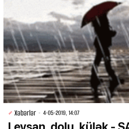
Xəbərlər
4-05-2019, 14:07
Leysan, dolu, külək -