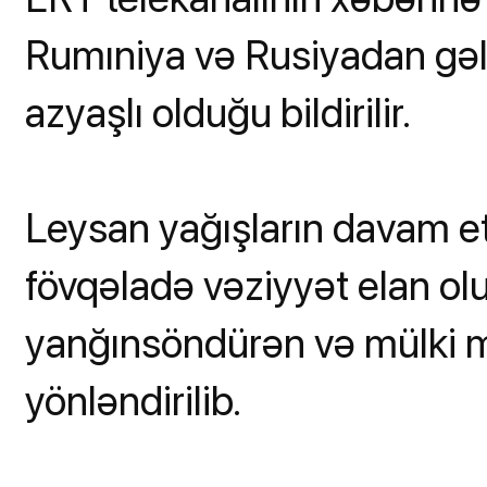
Rumıniya və Rusiyadan gələn
azyaşlı olduğu bildirilir.
Leysan yağışların davam et
fövqəladə vəziyyət elan ol
yanğınsöndürən və mülki 
yönləndirilib.