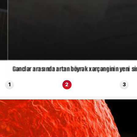
Gənclər arasında artan böyrək xərçənginin yeni simp
1
2
3