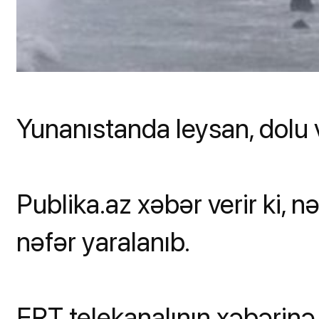
Yunanıstanda leysan, dolu və
Publika.az xəbər verir ki, n
nəfər yaralanıb.
ERT telekanalının xəbərinə 