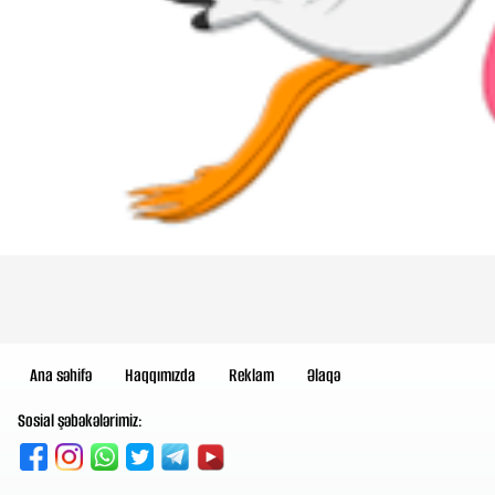
Ana səhifə
Haqqımızda
Reklam
Əlaqə
Sosial şəbəkələrimiz: