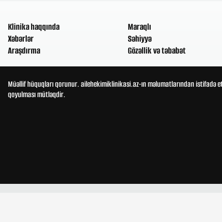
Klinika haqqında
Maraqlı
Xəbərlər
Səhiyyə
Araşdırma
Gözəllik və təbabət
Müəllif hüquqları qorunur. ailehekimiklinikasi.az-ın məlumatlarından istifadə e
qoyulması mütləqdir.