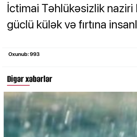
İctimai Təhlükəsizlik naziri 
güclü külək və fırtına insa
Oxunub: 993
Digər xəbərlər