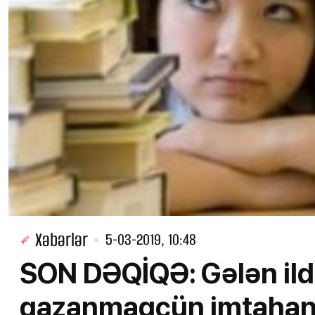
Xəbərlər
5-03-2019, 10:48
SON DƏQİQƏ: Gələn ild
qazanmaqçün imtahan