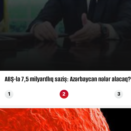
ABŞ-la 7,5 milyardlıq saziş: Azərbaycan nələr alacaq?
1
2
3