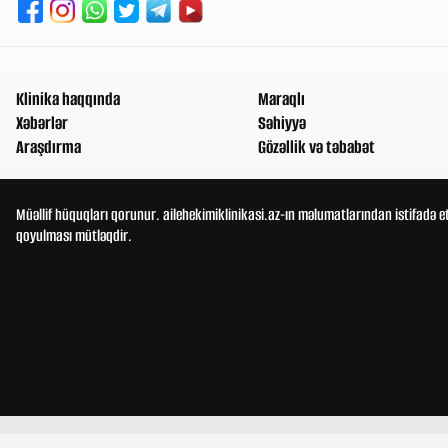
Klinika haqqında
Maraqlı
Xəbərlər
Səhiyyə
Araşdırma
Gözəllik və təbabət
Müəllif hüquqları qorunur. ailehekimiklinikasi.az-ın məlumatlarından istifadə e
qoyulması mütləqdir.