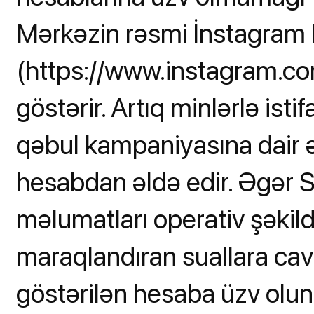
Mərkəzin rəsmi İnstagram 
(https://www.instagram.co
göstərir. Artıq minlərlə ist
qəbul kampaniyasına dair ə
hesabdan əldə edir. Əgər S
məlumatları operativ şəkild
maraqlandıran suallara cav
göstərilən hesaba üzv olun