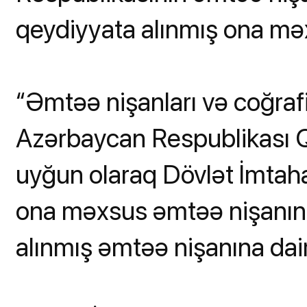
qeydiyyata alınmış ona mə
“Əmtəə nişanları və coğrafi
Azərbaycan Respublikası
uyğun olaraq Dövlət İmtaha
ona məxsus əmtəə nişanınd
alınmış əmtəə nişanına dair