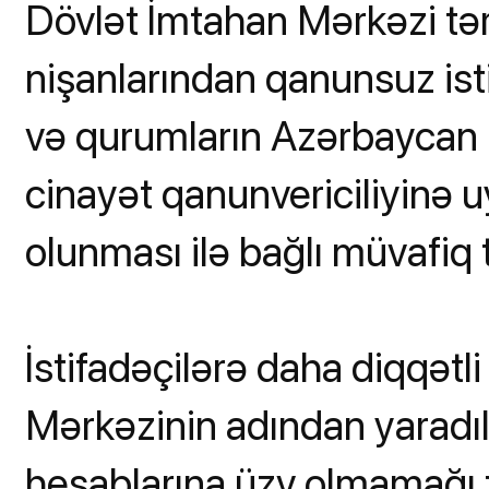
Dövlət İmtahan Mərkəzi t
nişanlarından qanunsuz ist
və qurumların Azərbaycan R
cinayət qanunvericiliyinə 
olunması ilə bağlı müvafiq 
İstifadəçilərə daha diqqətl
Mərkəzinin adından yaradı
hesablarına üzv olmamağı töv