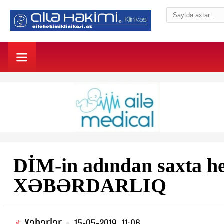
DİM-in adından saxta he
XƏBƏRDARLIQ
Xəbərlər
15-05-2019, 11:06