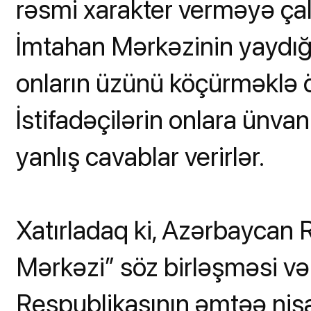
rəsmi xarakter verməyə çalış
İmtahan Mərkəzinin yaydığ
onların üzünü köçürməklə ö
İstifadəçilərin onlara ünvan
yanlış cavablar verirlər.
Xatırladaq ki, Azərbaycan 
Mərkəzi” söz birləşməsi v
Respublikasının əmtəə nişa