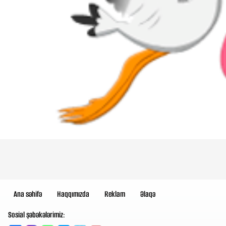
Ana səhifə
Haqqımızda
Reklam
Əlaqə
Sosial şəbəkələrimiz: