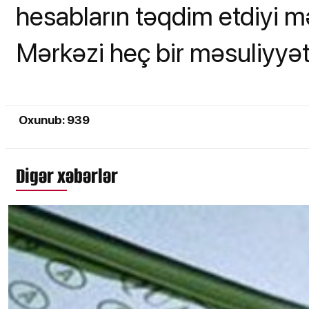
hesabların təqdim etdiyi 
Mərkəzi heç bir məsuliyyət
Oxunub: 939
Digər xəbərlər