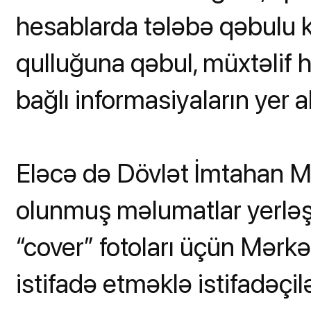
hesablarda tələbə qəbulu k
qulluğuna qəbul, müxtəlif ha
bağlı informasiyaların yer 
Eləcə də Dövlət İmtahan Mər
olunmuş məlumatlar yerləşdi
“cover” fotoları üçün Mərk
istifadə etməklə istifadəçilə