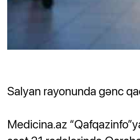
Salyan rayonunda gənc qad
Medicina.az “Qafqazinfo”ya 