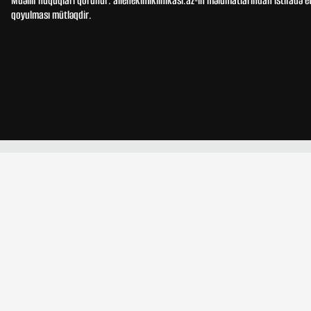
Müəllif hüquqları qorunur. ailehekimiklinikasi.az-ın məlumatlarından istifadə e
qoyulması mütləqdir.