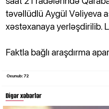
saat 21 radələrində Qarabağ
təvəllüdlü Aygül Vəliyeva a
xəstəxanaya yerləşdirilib. L
Faktla bağlı araşdırma aparı
Oxunub: 72
Digər xəbərlər