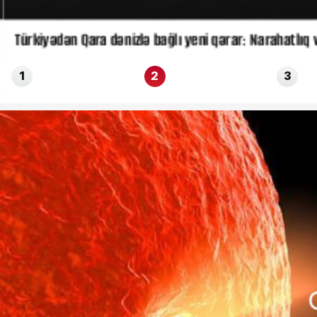
Türkiyədən Qara dənizlə bağlı yeni qərar: Narahatlıq v
1
2
3