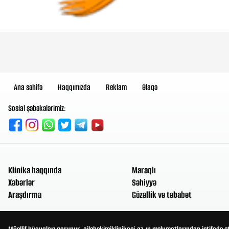
Ana səhifə
Haqqımızda
Reklam
Əlaqə
Sosial şəbəkələrimiz:
Klinika haqqında
Maraqlı
Xəbərlər
Səhiyyə
Araşdırma
Gözəllik və təbabət