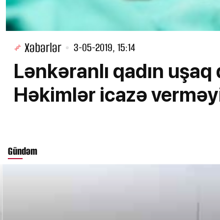
Xəbərlər
3-05-2019, 15:14
Lənkəranlı qadın uşaq 
Həkimlər icazə verməy
Gündəm