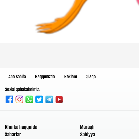
Ana səhifə
Haqqımızda
Reklam
Əlaqə
Sosial şəbəkələrimiz:
Klinika haqqında
Maraqlı
Xəbərlər
Səhiyyə