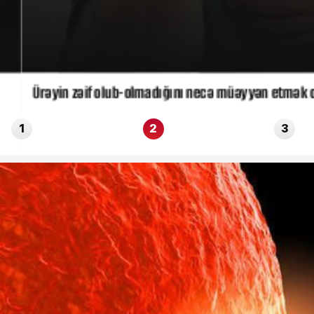
Ürəyin zəif olub-olmadığını necə müəyyən etmək olar?
1
2
3