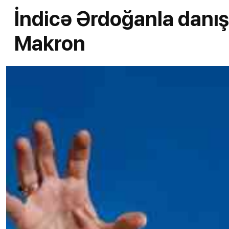
İndicə Ərdoğanla danışdı
Makron