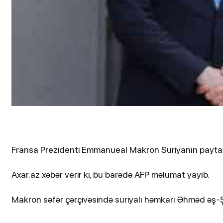
Fransa Prezidenti Emmanueal Makron Suriyanın paytax
Axar.az xəbər verir ki, bu barədə AFP məlumat yayıb.
Makron səfər çərçivəsində suriyalı həmkarı Əhməd əş-Ş