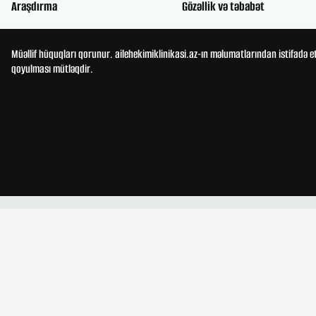
Araşdırma
Gözəllik və təbabət
Müəllif hüquqları qorunur. ailehekimiklinikasi.az-ın məlumatlarından istifadə e
qoyulması mütləqdir.