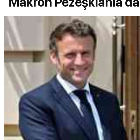
Makron Pezeşkianla danı