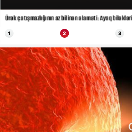
Ürək çatışmazlığının az bilinən əlaməti: Ayaq biləklə
1
2
3