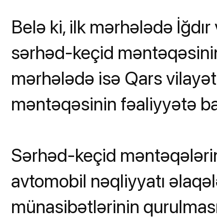
Belə ki, ilk mərhələdə İğdır
sərhəd-keçid məntəqəsinin a
mərhələdə isə Qars vilayə
məntəqəsinin fəaliyyətə b
Sərhəd-keçid məntəqələrin
avtomobil nəqliyyatı əlaqəl
münasibətlərinin qurulması