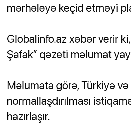
mərhələyə keçid etməyi pla
Globalinfo.az xəbər verir k
Şafak” qəzeti məlumat yay
Məlumata görə, Türkiyə və
normallaşdırılması istiqa
hazırlaşır.