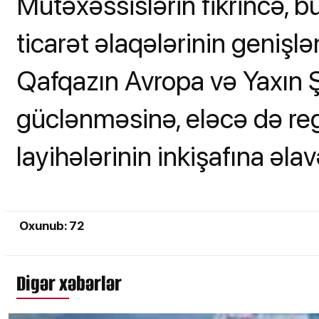
Mütəxəssislərin fikrincə, b
ticarət əlaqələrinin geniş
Qafqazın Avropa və Yaxın Şə
güclənməsinə, eləcə də reg
layihələrinin inkişafına əl
Oxunub: 72
Digər xəbərlər