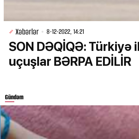
Xəbərlər
8-12-2022, 14:21
SON DƏQİQƏ: Türkiyə i
uçuşlar BƏRPA EDİLİR
Gündəm