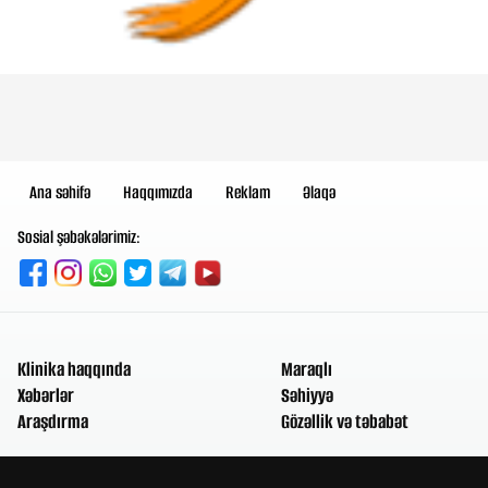
Ana səhifə
Haqqımızda
Reklam
Əlaqə
Sosial şəbəkələrimiz:
Klinika haqqında
Maraqlı
Xəbərlər
Səhiyyə
Araşdırma
Gözəllik və təbabət