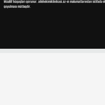
Müəllif hüquqları qorunur. ailehekimiklinikasi.az-ın məlumatlarından istifadə e
qoyulması mütləqdir.