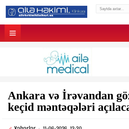
Ankara və İrəvandan gö
keçid məntəqələri açılac
Xəbərlər
11-06-2026, 13:30