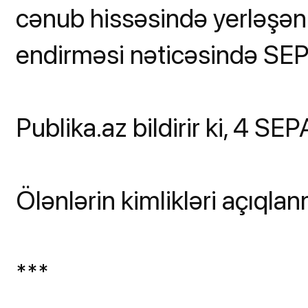
cənub hissəsində yerləşən 
endirməsi nəticəsində SEP
Publika.az bildirir ki, 4 SE
Ölənlərin kimlikləri açıqla
***