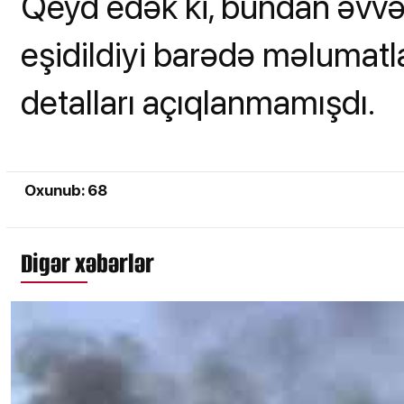
Qeyd edək ki, bundan əvvəl
eşidildiyi barədə məlumatl
detalları açıqlanmamışdı.
Oxunub: 68
Digər xəbərlər