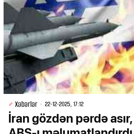
Xəbərlər
22-12-2025, 17:12
İran gözdən pərdə asır,
ABŞ-ı məlumatlandırdı