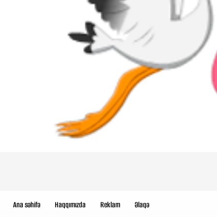
Ana səhifə
Haqqımızda
Reklam
Əlaqə