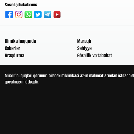
Sosial şəbəkələrimiz:
Klinika haqqında
Maraqlı
Xəbərlər
Səhiyyə
Araşdırma
Gözəllik və təbabət
Müəllif hüquqları qorunur. ailehekimiklinikasi.az-ın məlumatlarından istifadə e
qoyulması mütləqdir.