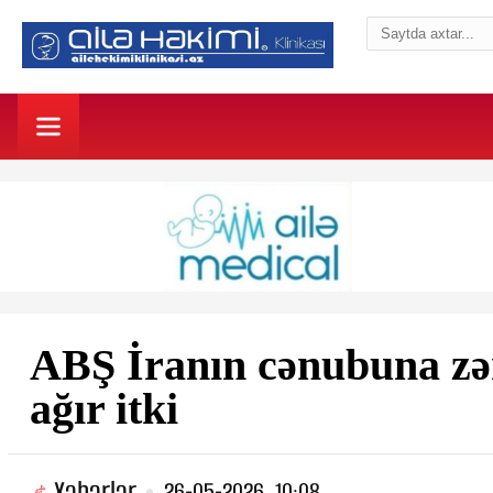
ABŞ İranın cənubuna zə
ağır itki
Xəbərlər
26-05-2026, 10:08