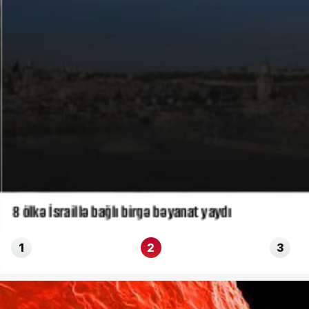
8 ölkə İsraillə bağlı birgə bəyanat yaydı
1
2
3