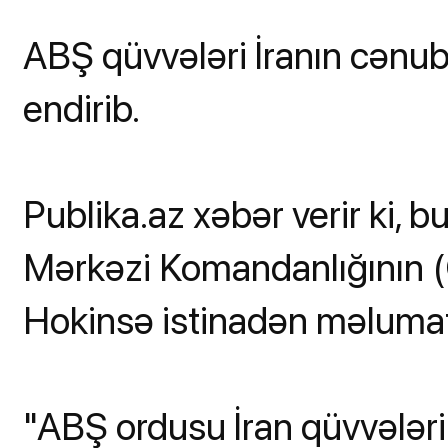
ABŞ qüvvələri İranın cənu
endirib.
Publika.az xəbər verir ki,
Mərkəzi Komandanlığının
Hokinsə istinadən məlumat
"ABŞ ordusu İran qüvvələri