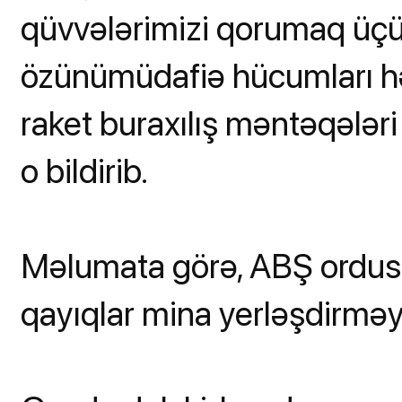
qüvvələrimizi qorumaq üç
özünümüdafiə hücumları hə
raket buraxılış məntəqələri 
o bildirib.
Məlumata görə, ABŞ ordu
qayıqlar mina yerləşdirməy