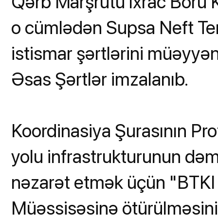
Qərb Marşrutu İxrac Boru 
o cümlədən Supsa Neft Term
istismar şərtlərini müəyyə
Əsas Şərtlər imzalanıb.
Koordinasiya Şurasının Pr
yolu infrastrukturunun dəmi
nəzarət etmək üçün "BTKI
Müəssisəsinə ötürülməsini r