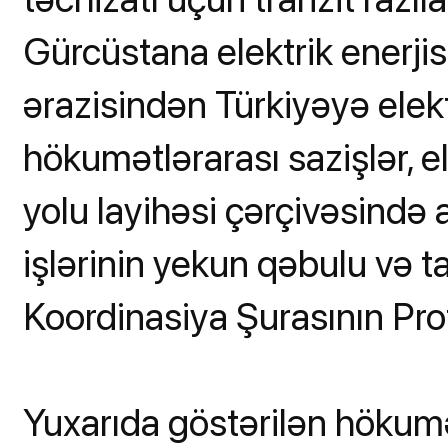
Gürcüstana elektrik enerji
ərazisindən Türkiyəyə elekt
hökumətlərarası sazişlər, e
yolu layihəsi çərçivəsində
işlərinin yekun qəbulu və
Koordinasiya Şurasının Prot
Yuxarıda göstərilən hökumə