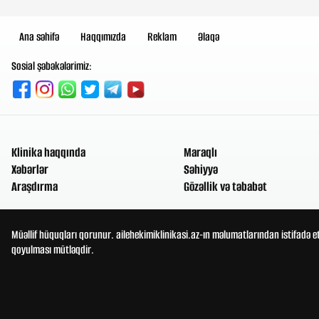
Ana səhifə
Haqqımızda
Reklam
Əlaqə
Sosial şəbəkələrimiz:
Klinika haqqında
Maraqlı
Xəbərlər
Səhiyyə
Araşdırma
Gözəllik və təbabət
Müəllif hüquqları qorunur. ailehekimiklinikasi.az-ın məlumatlarından istifadə e
qoyulması mütləqdir.