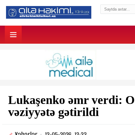
Lukaşenko əmr verdi: O
vəziyyətə gətirildi
Xəbərlər
13-05-2026, 13:33