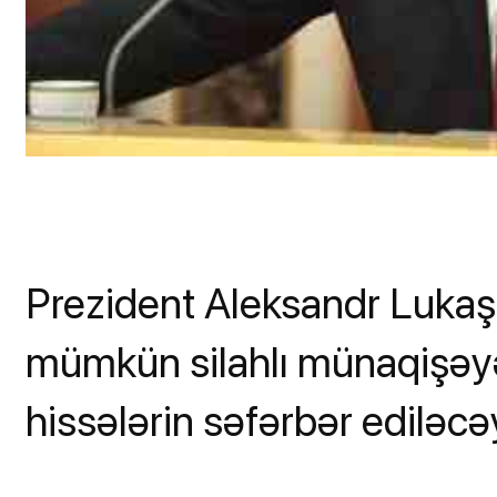
Prezident Aleksandr Luka
mümkün silahlı münaqişəyə
hissələrin səfərbər ediləcəy