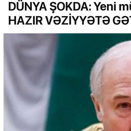
DÜNYA ŞOKDA: Yeni müh
HAZIR VƏZİYYƏTƏ GƏT