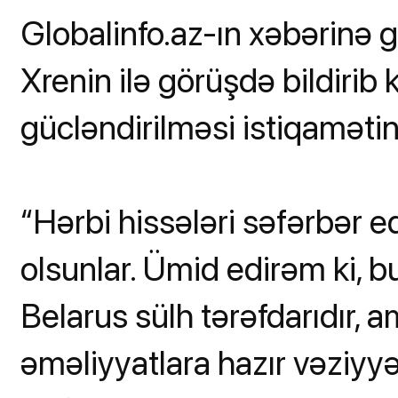
Globalinfo.az-ın xəbərinə gö
Xrenin ilə görüşdə bildirib 
gücləndirilməsi istiqaməti
“Hərbi hissələri səfərbər e
olsunlar. Ümid edirəm ki
Belarus sülh tərəfdarıdır,
əməliyyatlara hazır vəziyy