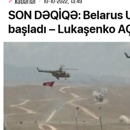
Xəbərlər
10-10-2022, 13:49
SON DƏQİQƏ: Belarus 
başladı – Lukaşenko A