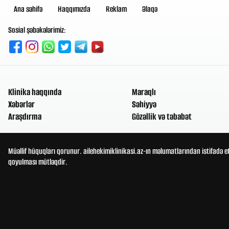
Ana səhifə
Haqqımızda
Reklam
Əlaqə
Sosial şəbəkələrimiz:
Klinika haqqında
Maraqlı
Xəbərlər
Səhiyyə
Araşdırma
Gözəllik və təbabət
Müəllif hüquqları qorunur. ailehekimiklinikasi.az-ın məlumatlarından istifadə e
qoyulması mütləqdir.