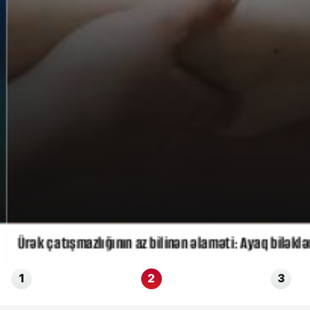
Ürək çatışmazlığının az bilinən əlaməti: Ayaq biləklə
1
2
3