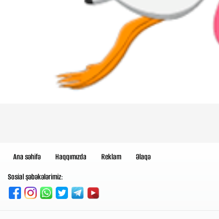
Ana səhifə
Haqqımızda
Reklam
Əlaqə
Sosial şəbəkələrimiz: