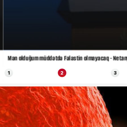
Mən olduğum müddətdə Fələstin olmayacaq - Netany
1
2
3