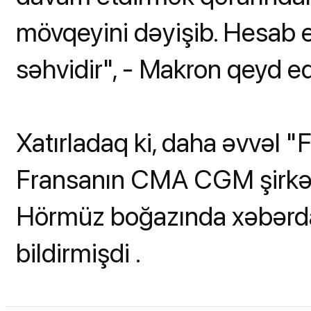
mövqeyini dəyişib. Hesab edi
səhvidir", - Makron qeyd ed
Xatırladaq ki, daha əvvəl "
Fransanın CMA CGM şirkət
Hörmüz boğazında xəbərda
bildirmişdi .