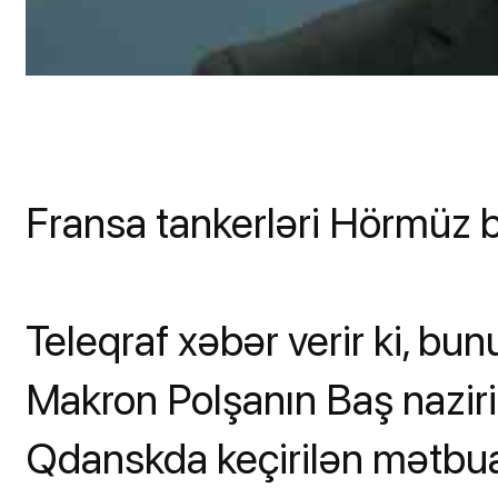
Fransa tankerləri Hörmüz 
Teleqraf xəbər verir ki, b
Makron Polşanın Baş nazir
Qdanskda keçirilən mətbuat