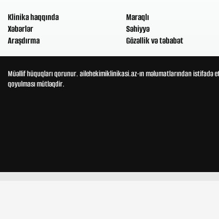
Klinika haqqında
Maraqlı
Xəbərlər
Səhiyyə
Araşdırma
Gözəllik və təbabət
Müəllif hüquqları qorunur. ailehekimiklinikasi.az-ın məlumatlarından istifadə e
qoyulması mütləqdir.