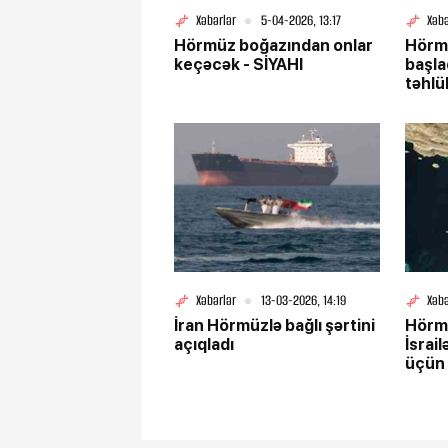
Xəbərlər
5-04-2026, 13:17
Xəbə
Hörmüz boğazından onlar
Hörmü
keçəcək - SİYAHI
başla
təhlü
Xəbərlər
13-03-2026, 14:19
Xəbə
İran Hörmüzlə bağlı şərtini
Hörm
açıqladı
İsrai
üçün 