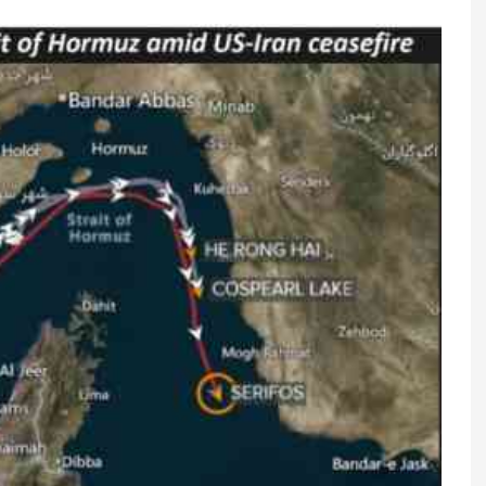
əkdən dərhal
8 ölkə İsraillə bağlı birgə
yın
bəyanat yaydı