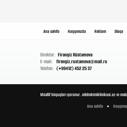
Ana səhifə
Haqqımızda
Reklam
Əlaqə
Direktor:
Firəngiz Rüstəmova
E-mail:
firengiz.rustamova@mail.ru
Telefon:
(+99412) 452 25 37
Müəllif hüquqları qorunur. ailehekimiklinikasi.az-ın məl
Ana səhifə
Haqqımı