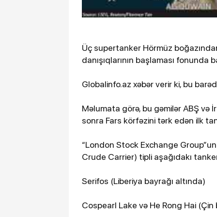
Üç supertanker Hörmüz boğazından 
danışıqlarının başlaması fonunda ba
Globalinfo.az xəbər verir ki, bu bar
Məlumata görə, bu gəmilər ABŞ və İ
sonra Fars körfəzini tərk edən ilk ta
“London Stock Exchange Group”un
Crude Carrier) tipli aşağıdakı tanker
Serifos (Liberiya bayrağı altında)
Cospearl Lake və He Rong Hai (Çin 