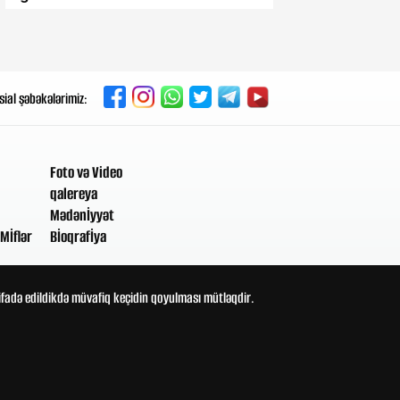
Dünən, 18:17
Dırnaqlardakı bu xətlər ürək
problemlərini göstərə bilər
sial şəbəkələrimiz:
Dünən, 17:10
Rusiya qalib gələrsə, Putin xalqa
görün nə paylayacaq
Foto və Video
qalereya
Dünən, 16:03
Mədənİyyət
Bakıdan tarixi müdaxilə:
Mİflər
Bİoqrafİya
Netanyahu son anda dayandı –
Prosesin gizlinləri
tifadə edildikdə müvafiq keçidin qoyulması mütləqdir.
Dünən, 15:44
Ərik, şaftalı və gavalının qabığını
yemək olarmı?
Dünən, 14:26