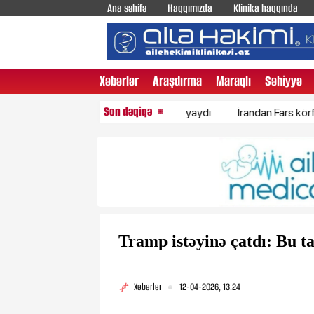
Ana səhifə
Haqqımızda
Klinika haqqında
Xəbərlər
Araşdırma
Maraqlı
Səhiyyə
Son dəqiqə
ölkə İsraillə bağlı birgə bəyanat yaydı
İrandan Fars körfəzi ölkə
Tramp istəyinə çatdı: Bu 
Xəbərlər
12-04-2026, 13:24