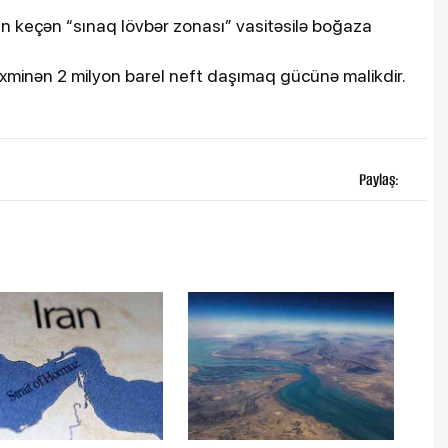
an keçən “sınaq lövbər zonası” vasitəsilə boğaza
əxminən 2 milyon barel neft daşımaq gücünə malikdir.
Paylaş: