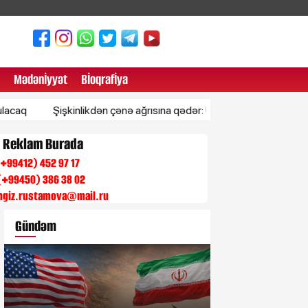
Mədənİyyət
Bİoqrafİya
Şişkinlikdən çənə ağrısına qədər: Ürək problemlərinin 6 ilkin əlam
n Reklam Burada
 (+99412) 452 97 17
(+99450) 386 38 02
engiz.rustamova@mail.ru
Gündəm