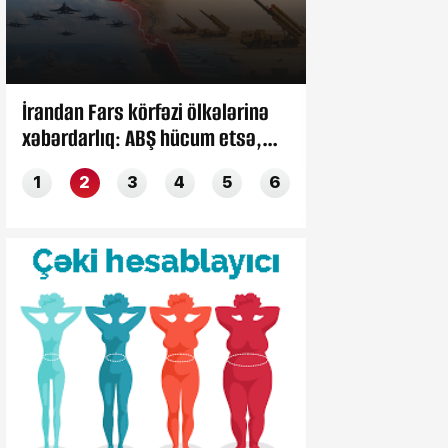
İrandan Fars körfəzi ölkələrinə
Şişkinlikdən çə
xəbərdarlıq: ABŞ hücum etsə,
qədər: Ürək pro
enerji obyektləriniz vurulacaq
ilkin əlaməti
1
2
3
4
5
6