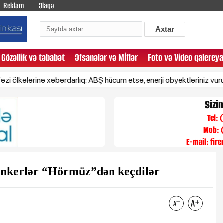
Reklam
Əlaqə
Axtar
Gözəllik və təbabət
Əfsanələr və Mİflər
Foto və Video qalereya
lərinə xəbərdarlıq: ABŞ hücum etsə, enerji obyektləriniz vurulacaq
Sizi
Tel:
Mob: 
E-mail:
fir
tankerlər “Hörmüz”dən keçdilər