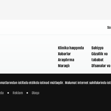
So
Klinika haqqında
Səhiyyə
Xəbərlər
Gözəllik və
Araşdırma
təbabət
Maraqlı
Əfsanələr və 
umatlarından istifadə etdikdə istinad mütləqdir. Məlumat internet səhifələrində is
zda
Reklam
Əlaqə