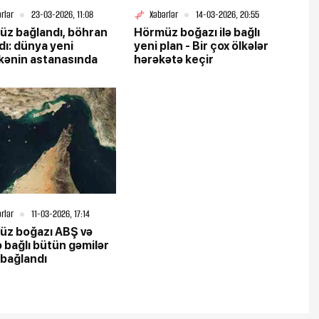
rlər
23-03-2026, 11:08
Xəbərlər
14-03-2026, 20:55
z bağlandı, böhran
Hörmüz boğazı ilə bağlı
dı: dünya yeni
yeni plan - Bir çox ölkələr
kənin astanasında
hərəkətə keçir
rlər
11-03-2026, 17:14
üz boğazı ABŞ və
lə bağlı bütün gəmilər
bağlandı