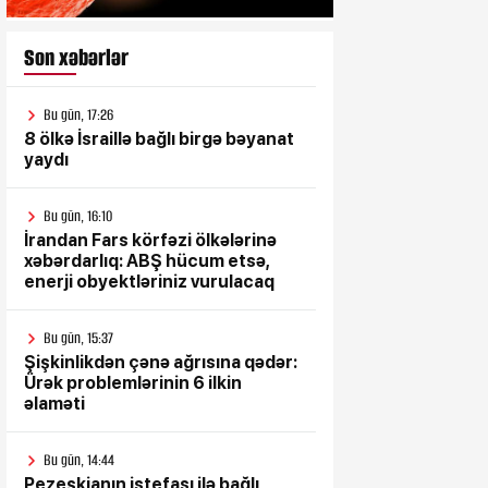
Son xəbərlər
Bu gün, 17:26
8 ölkə İsraillə bağlı birgə bəyanat
yaydı
Bu gün, 16:10
İrandan Fars körfəzi ölkələrinə
xəbərdarlıq: ABŞ hücum etsə,
enerji obyektləriniz vurulacaq
Bu gün, 15:37
Şişkinlikdən çənə ağrısına qədər:
Ürək problemlərinin 6 ilkin
əlaməti
Bu gün, 14:44
Pezeşkianın istefası ilə bağlı