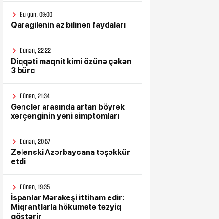
Bu gün, 09:00
Qaragilənin az bilinən faydaları
Dünən, 22:22
Diqqəti maqnit kimi özünə çəkən
3 bürc
Dünən, 21:34
Gənclər arasında artan böyrək
xərçənginin yeni simptomları
Dünən, 20:57
Zelenski Azərbaycana təşəkkür
etdi
Dünən, 19:35
İspanlar Mərakeşi ittiham edir:
Miqrantlarla hökumətə təzyiq
göstərir