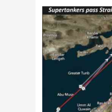
Dişlərinizi yem
sonra fırçalama