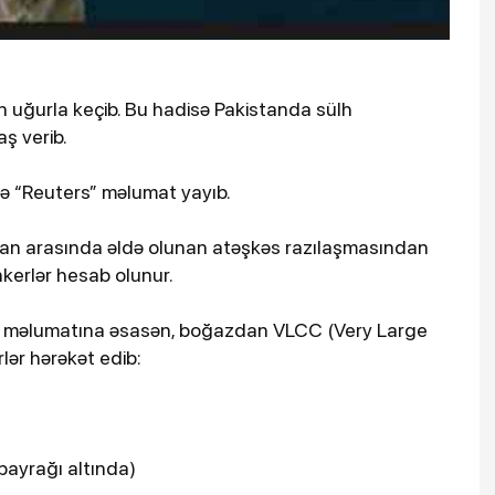
uğurla keçib. Bu hadisə Pakistanda sülh
ş verib.
ədə “Reuters” məlumat yayıb.
ran arasında əldə olunan atəşkəs razılaşmasından
nkerlər hesab olunur.
 məlumatına əsasən, boğazdan VLCC (Very Large
lər hərəkət edib:
bayrağı altında)