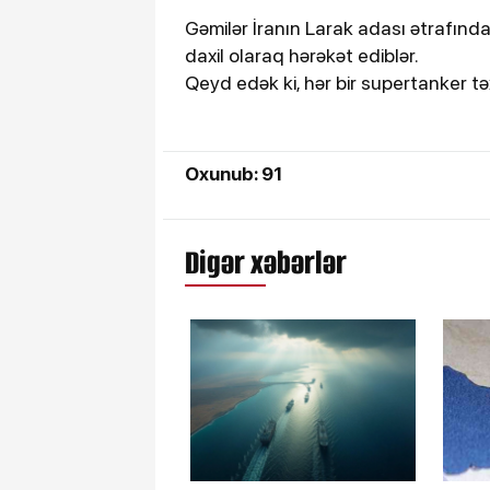
Gəmilər İranın Larak adası ətrafınd
daxil olaraq hərəkət ediblər.
Qeyd edək ki, hər bir supertanker t
Oxunub: 91
Digər xəbərlər