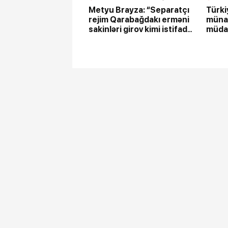
Metyu Brayza: “Separatçı
Türki
rejim Qarabağdakı erməni
münaq
sakinləri girov kimi istifadə
müdax
edib”
İNAN