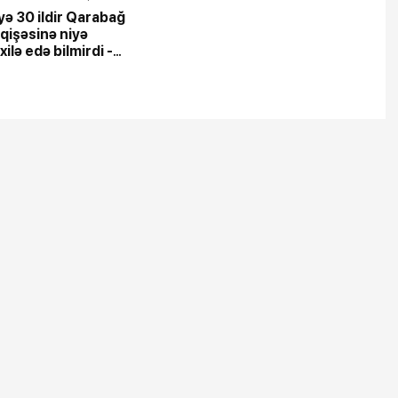
yə 30 ildir Qarabağ
işəsinə niyə
ilə edə bilmirdi -
ILMAZ SƏBƏB