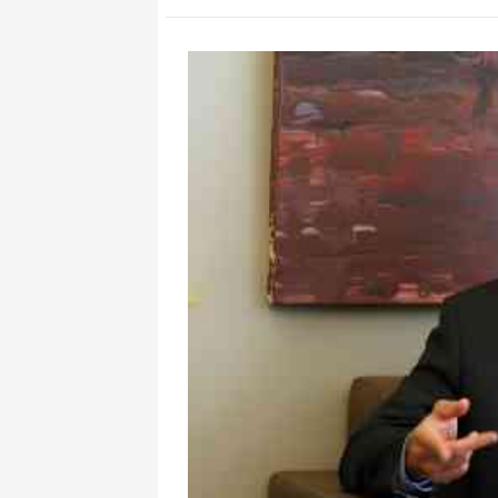
Bu menopauza
ağırlaşdıra b