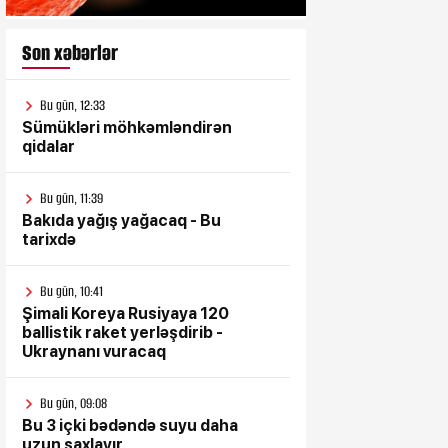
Son xəbərlər
Bu gün, 12:33
Sümükləri möhkəmləndirən
qidalar
Bu gün, 11:39
Bakıda yağış yağacaq - Bu
tarixdə
Bu gün, 10:41
Şimali Koreya Rusiyaya 120
ballistik raket yerləşdirib -
Ukraynanı vuracaq
Bu gün, 09:08
Bu 3 içki bədəndə suyu daha
uzun saxlayır