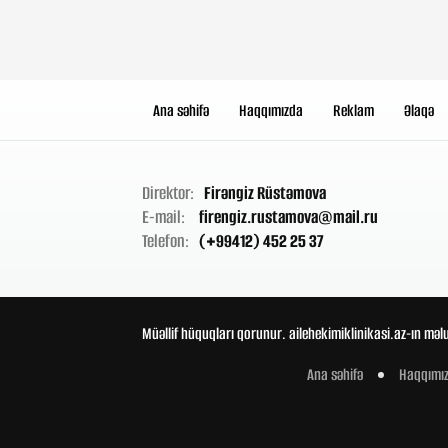
Ana səhifə
Haqqımızda
Reklam
Əlaqə
Direktor:
Firəngiz Rüstəmova
E-mail:
firengiz.rustamova@mail.ru
Telefon:
(+99412) 452 25 37
Müəllif hüquqları qorunur. ailehekimiklinikasi.az-ın məl
Ana səhifə
Haqqımı