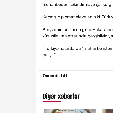
müharibədən çəkindirməyə çalışdığın
Keçmiş diplomat əlavə edib ki, Türk
Brayzanın sözlərinə görə, Ankara b
xüsusilə İran ətrafında gərginliyin 
“Türkiyə hazırda da “müharibə istəm
çalışır”.
Oxunub: 141
Digər xəbərlər