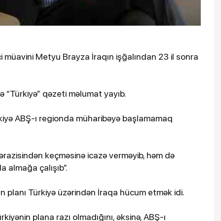
 müavini Metyu Brayza İraqın işğalından 23 il sonra
də “Türkiyə” qəzeti məlumat yayıb.
Türkiyə ABŞ-ı regionda müharibəyə başlamamaq
ərazisindən keçməsinə icazə verməyib, həm də
la almağa çalışıb”.
n planı Türkiyə üzərindən İraqa hücum etmək idi.
ürkiyənin plana razı olmadığını, əksinə, ABŞ-ı