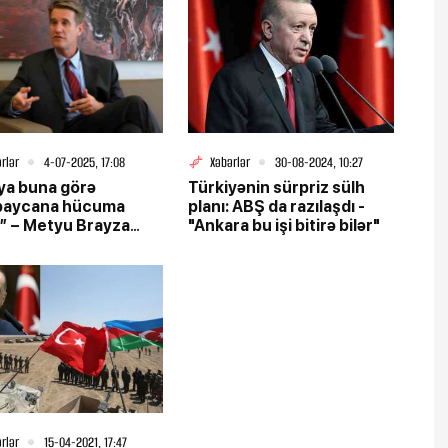
rlər
4-07-2025, 17:08
Xəbərlər
30-08-2024, 10:27
ya buna görə
Türkiyənin sürpriz sülh
baycana hücuma
planı: ABŞ da razılaşdı -
” – Metyu Brayza
"Ankara bu işi bitirə bilər"
 detalları açdı
rlər
15-04-2021, 17:47