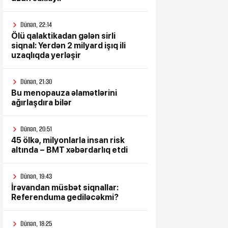
Dünən, 22:14
Ölü qalaktikadan gələn sirli
siqnal: Yerdən 2 milyard işıq ili
uzaqlıqda yerləşir
Dünən, 21:30
Bu menopauza əlamətlərini
ağırlaşdıra bilər
Dünən, 20:51
45 ölkə, milyonlarla insan risk
altında – BMT xəbərdarlıq etdi
Dünən, 19:43
İrəvandan müsbət siqnallar:
Referenduma gediləcəkmi?
Dünən, 18:25