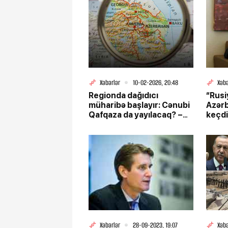
Xəbərlər
10-02-2026, 20:48
Xəbə
Regionda dağıdıcı
“Rusi
müharibə başlayır: Cənubi
Azər
Qafqaza da yayılacaq? –
keçdi
Metyu Brayza detalları
mühüm
açır
Xəbərlər
28-09-2023, 19:07
Xəbə