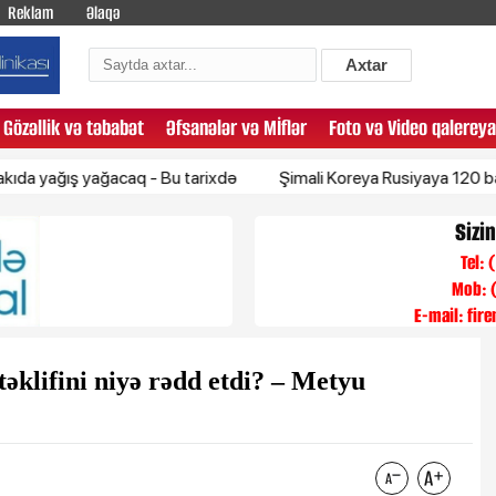
Reklam
Əlaqə
Axtar
Gözəllik və təbabət
Əfsanələr və Mİflər
Foto və Video qalereya
ış yağacaq - Bu tarixdə
Şimali Koreya Rusiyaya 120 ballistik r
Sizi
Tel:
Mob: 
E-mail:
fir
təklifini niyə rədd etdi? – Metyu