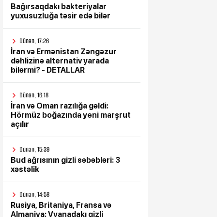
Bağırsaqdakı bakteriyalar
yuxusuzluğa təsir edə bilər
Dünən, 17:26
İran və Ermənistan Zəngəzur
dəhlizinə alternativ yarada
bilərmi? - DETALLAR
Dünən, 16:18
İran və Oman razılığa gəldi:
Hörmüz boğazında yeni marşrut
açılır
Dünən, 15:39
Bud ağrısının gizli səbəbləri: 3
xəstəlik
Dünən, 14:58
Rusiya, Britaniya, Fransa və
Almaniya: Vyanadakı gizli