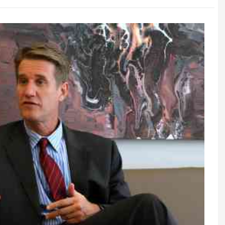
 əlamətlərini
Sümükləri möhkəmləndirən
ilər
qidalar