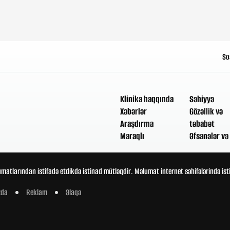
So
Klinika haqqında
Səhiyyə
Xəbərlər
Gözəllik və
Araşdırma
təbabət
Maraqlı
Əfsanələr və 
umatlarından istifadə etdikdə istinad mütləqdir. Məlumat internet səhifələrində is
zda
Reklam
Əlaqə