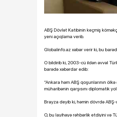
ABŞ Dövlət Katibinin keçmiş köməkçi
yeni açıqlama verib.
Globalinfo.az xəbər verir ki, bu barə
O bildirib ki, 2003-cü ildən əvvəl 
barədə xəbərdar edib:
“Ankara həm ABŞ qoşunlarının ölkə 
müharibənin qarşısını diplomatik yol
Brayza deyib ki, həmin dövrdə ABŞ-ı
O, bu layihəyə rəhbərlik etdiyini və T