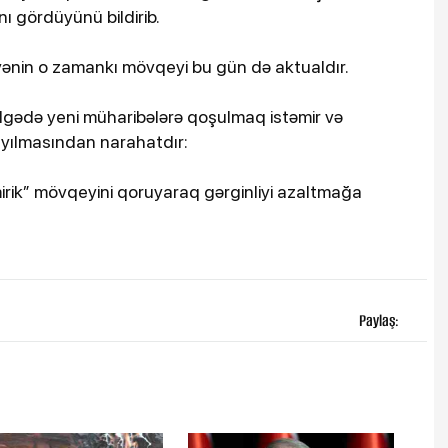
ı gördüyünü bildirib.
iyənin o zamankı mövqeyi bu gün də aktualdır.
ölgədə yeni müharibələrə qoşulmaq istəmir və
yayılmasından narahatdır:
irik” mövqeyini qoruyaraq gərginliyi azaltmağa
Paylaş: