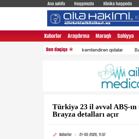
Ana səhifə
Haqqımızda
Klinika haqqında
Xəbərlər
Araşdırma
Maraqlı
Səhiyyə
Son dəqiqə
Sümükləri möhkəmləndirən qidalar
Bakıda yağ
Türkiyə 23 il əvvəl ABŞ-ın 
Brayza detalları açır
Xəbərlər
21-03-2026, 11:57