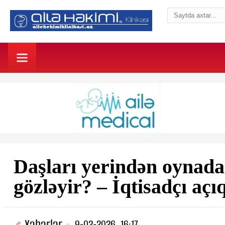
Daşları yerindən oynada
gözləyir? – İqtisadçı açı
Xəbərlər
9-02-2026, 16:17