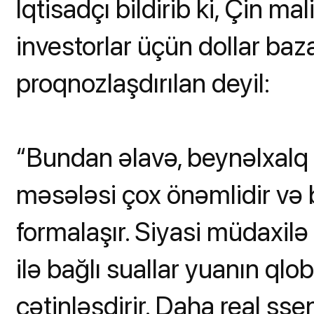
İqtisadçı bildirib ki, Çin ma
investorlar üçün dollar baza
proqnozlaşdırılan deyil:
“Bundan əlavə, beynəlxalq 
məsələsi çox önəmlidir və
formalaşır. Siyasi müdaxilə 
ilə bağlı suallar yuanın qlo
çətinləşdirir. Daha real sse