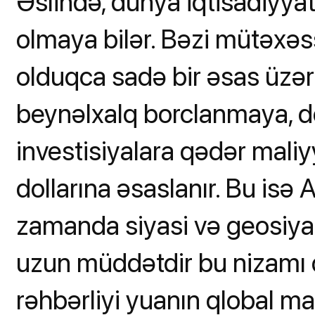
Əslində, dünya iqtisadiyy
olmaya bilər. Bəzi mütəxəs
olduqca sadə bir əsas üzər
beynəlxalq borclanmaya, dö
investisiyalara qədər mali
dollarına əsaslanır. Bu isə 
zamanda siyasi və geosiyasi
uzun müddətdir bu nizamı 
rəhbərliyi yuanın qlobal m