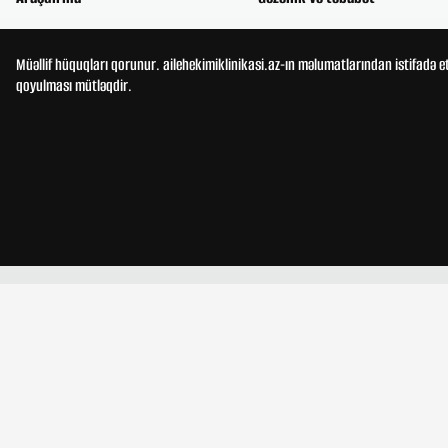
Müəllif hüquqları qorunur. ailehekimiklinikasi.az-ın məlumatlarından istifadə e
qoyulması mütləqdir.