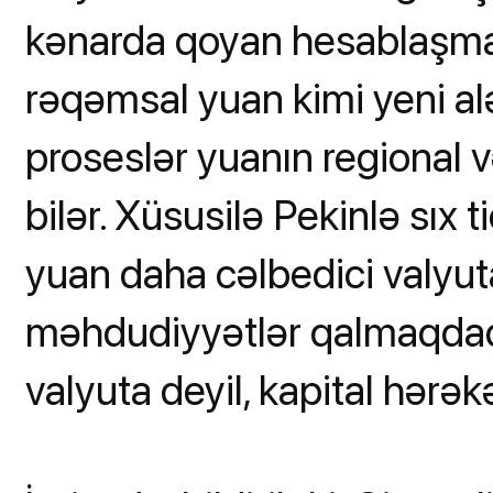
kənarda qoyan hesablaşma 
rəqəmsal yuan kimi yeni alə
proseslər yuanın regional v
bilər. Xüsusilə Pekinlə sıx t
yuan daha cəlbedici valyut
məhdudiyyətlər qalmaqdadı
valyuta deyil, kapital hərəkə