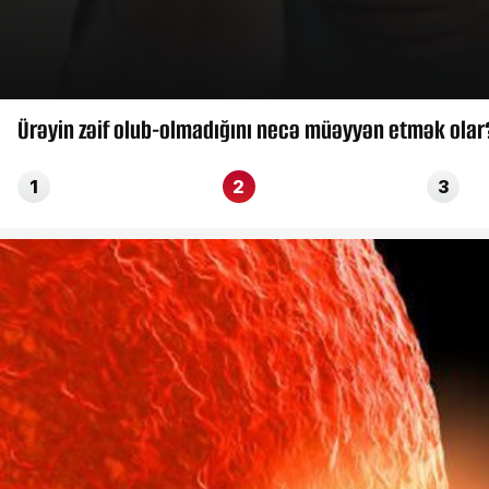
Ürəyin zəif olub-olmadığını necə müəyyən etmək olar?
1
2
3