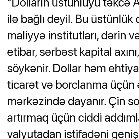
“Dolların üstünlüyü təkcə 
ilə bağlı deyil. Bu üstünlük
maliyyə institutları, dərin v
etibar, sərbəst kapital axını,
söykənir. Dollar həm ehtiy
ticarət və borclanma üçün 
mərkəzində dayanır. Çin so
artırmaq üçün ciddi addımlar 
valyutadan istifadəni genişlə