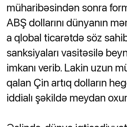
müharibəsindən sonra form
ABŞ dollarını dünyanın mər
a qlobal ticarətdə söz sah
sanksiyaları vasitəsilə bey
imkanı verib. Lakin uzun m
qalan Çin artıq dolların h
iddialı şəkildə meydan oxum