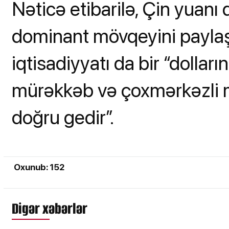
Nəticə etibarilə, Çin yuanı
dominant mövqeyini payla
iqtisadiyyatı da bir “dollar
mürəkkəb və çoxmərkəzli 
doğru gedir”.
Oxunub: 152
Digər xəbərlər