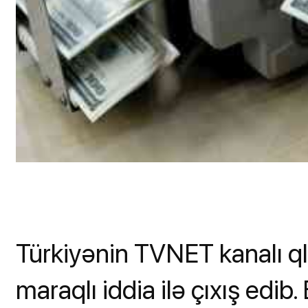
Türkiyənin TVNET kanalı qlo
maraqlı iddia ilə çıxış edib. B