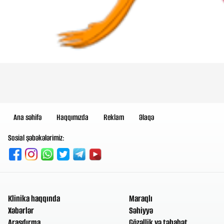
Ana səhifə
Haqqımızda
Reklam
Əlaqə
Sosial şəbəkələrimiz:
Klinika haqqında
Maraqlı
Xəbərlər
Səhiyyə
Araşdırma
Gözəllik və təbabət