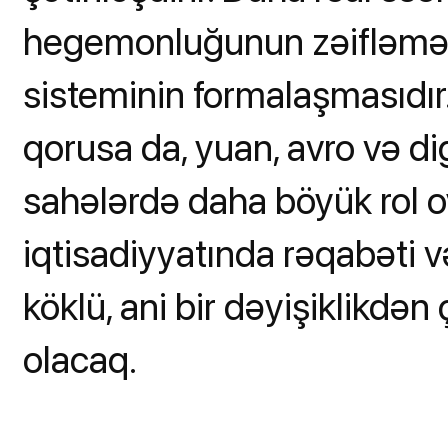
hegemonluğunun zəifləməsi
sisteminin formalaşmasıdır
qorusa da, yuan, avro və d
sahələrdə daha böyük rol o
iqtisadiyyatında rəqabəti v
köklü, ani bir dəyişiklikdən 
olacaq.