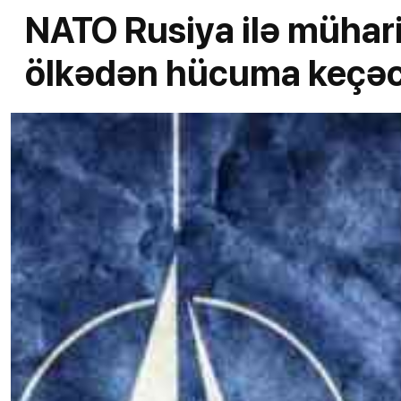
NATO Rusiya ilə mühari
ölkədən hücuma keçəc