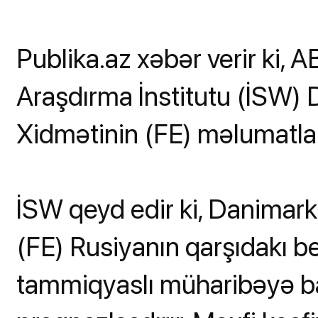
Publika.az xəbər verir ki,
Araşdırma İnstitutu (İSW)
Xidmətinin (FE) məlumatları
İSW qeyd edir ki, Danimar
(FE) Rusiyanın qarşıdakı b
tammiqyaslı müharibəyə b