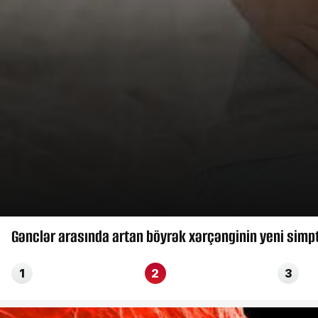
Gənclər arasında artan böyrək xərçənginin yeni simp
1
2
3