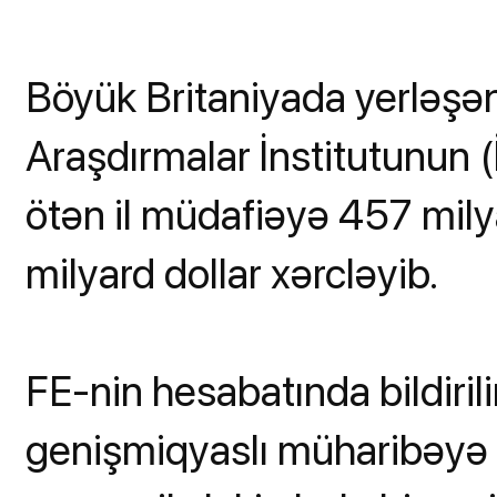
Böyük Britaniyada yerləşən
Araşdırmalar İnstitutunun 
ötən il müdafiəyə 457 mily
milyard dollar xərcləyib.
FE-nin hesabatında bildiril
genişmiqyaslı müharibəyə 