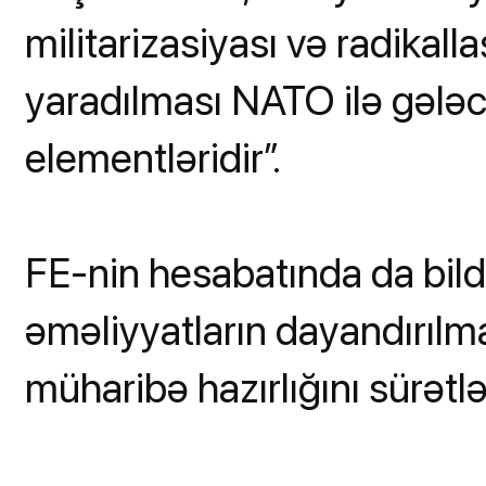
militarizasiyası və radikal
yaradılması NATO ilə gələ
elementləridir”.
FE-nin hesabatında da bildi
əməliyyatların dayandırıl
müharibə hazırlığını sürətl