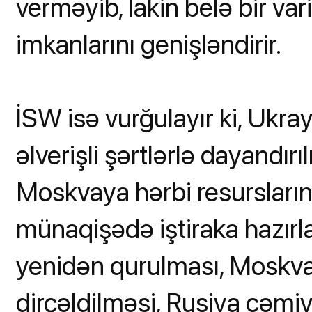
verməyib, lakin belə bir va
imkanlarını genişləndirir.
İSW isə vurğulayır ki, Ukr
əlverişli şərtlərlə dayandı
Moskvaya hərbi resursların
münaqişədə iştiraka hazır
yenidən qurulması, Moskva 
dirçəldilməsi, Rusiya cəmi