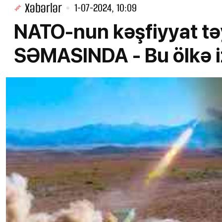
Xəbərlər
1-07-2024, 10:09
NATO-nun kəşfiyyat t
SƏMASINDA - Bu ölkə iz