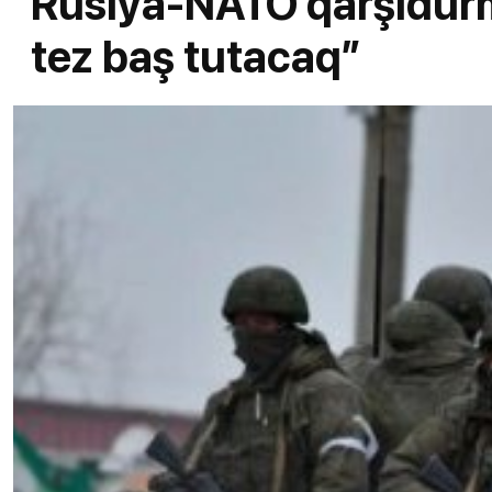
Rusiya-NATO qarşıdurm
tez baş tutacaq”