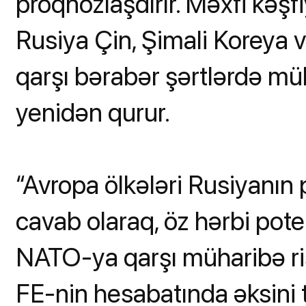
proqnozlaşdırır. Məxfi kəş
Rusiya Çin, Şimali Koreya 
qarşı bərabər şərtlərdə m
yenidən qurur.
“Avropa ölkələri Rusiyanın
cavab olaraq, öz hərbi pote
NATO-ya qarşı müharibə risk
FE-nin hesabatında əksini t