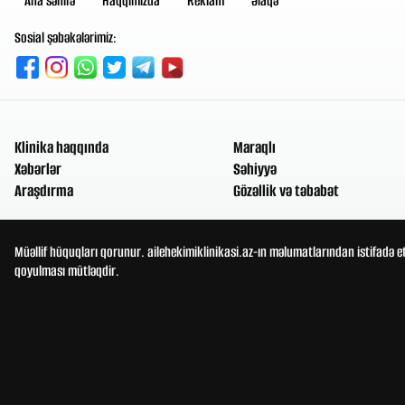
Ana səhifə
Haqqımızda
Reklam
Əlaqə
Sosial şəbəkələrimiz:
Klinika haqqında
Maraqlı
Xəbərlər
Səhiyyə
Araşdırma
Gözəllik və təbabət
Müəllif hüquqları qorunur. ailehekimiklinikasi.az-ın məlumatlarından istifadə e
qoyulması mütləqdir.