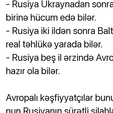
- Rusiya Ukraynadan sonra 
birinə hücum edə bilər.
- Rusiya iki ildən sonra Ba
real təhlükə yarada bilər.
- Rusiya beş il ərzində A
hazır ola bilər.
Avropalı kəşfiyyatçılar bu
nun Rusiyanın sürətli sila