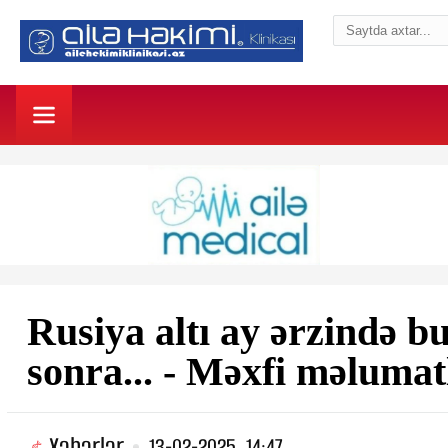
Rusiya altı ay ərzində bu
sonra... - Məxfi məlumatl
Xəbərlər
13-02-2025, 14:47