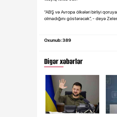
“ABŞ və Avropa ölkələri birliyi qoruy
olmadığını göstərəcək”, - deyə Zelen
Oxunub: 389
Digər xəbərlər