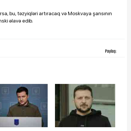
arsa, bu, təzyiqləri artıracaq və Moskvaya şansının
ski əlavə edib.
Paylaş: