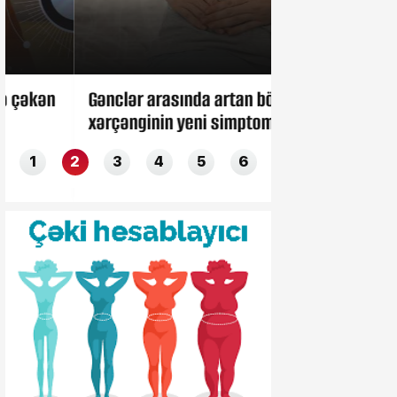
Gənclər arasında artan böyrək
Zelenski Azərb
xərçənginin yeni simptomları
etdi
1
2
3
4
5
6