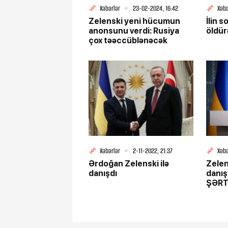
Xəbərlər
23-02-2024, 16:42
Xəbə
Zelenski yeni hücumun
İlin 
anonsunu verdi: Rusiya
öldür
çox təəccüblənəcək
Xəbərlər
2-11-2022, 21:37
Xəbə
Ərdoğan Zelenski ilə
Zelen
danışdı
danış
ŞƏRT