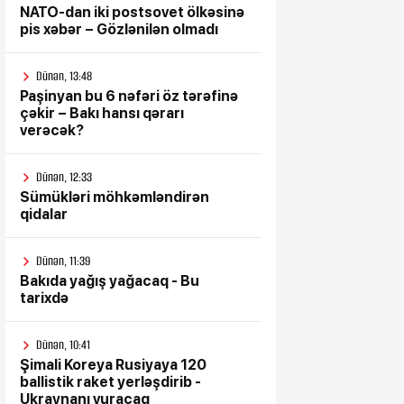
NATO-dan iki postsovet ölkəsinə
pis xəbər – Gözlənilən olmadı
Dünən, 13:48
Paşinyan bu 6 nəfəri öz tərəfinə
çəkir – Bakı hansı qərarı
verəcək?
Dünən, 12:33
Sümükləri möhkəmləndirən
qidalar
Dünən, 11:39
Bakıda yağış yağacaq - Bu
tarixdə
Dünən, 10:41
Şimali Koreya Rusiyaya 120
ballistik raket yerləşdirib -
Ukraynanı vuracaq