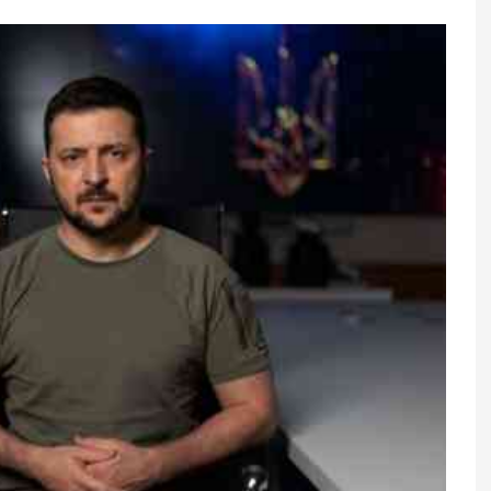
ərsə, Putin xalqa
Diqqəti maqnit kimi özünə çəkən
yacaq
3 bürc