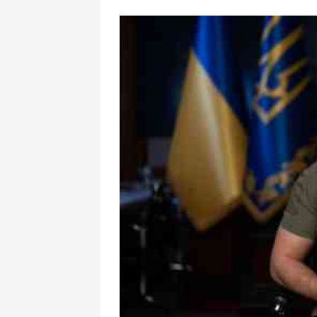
Rusiya qalib gəl
görün nə payla