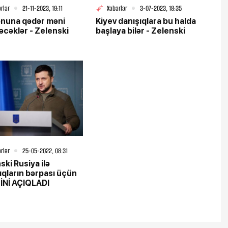
rlər
21-11-2023, 19:11
Xəbərlər
3-07-2023, 18:35
sonuna qədər məni
Kiyev danışıqlara bu halda
əcəklər - Zelenski
başlaya bilər - Zelenski
rlər
25-05-2022, 08:31
ski Rusiya ilə
ıqların bərpası üçün
İNİ AÇIQLADI