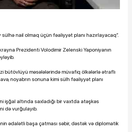
sülhə nail olmaq üçün fəaliyyət planı hazırlayacaq”.
i Ukrayna Prezidenti Volodimir Zelenski Yaponiyanın
ləyib.
zi bütövlüyü məsələlərində müvafiq ölkələrlə ətraflı
və, noyabrın sonuna kimi sülh fəaliyyət planı
ni işğal altında saxladığı bir vaxtda atəşkəs
ni də vurğulayıb.
nin ədalətli başa çatması səbir, dəstək və diplomatik