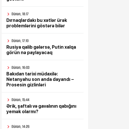
Dünən, 18:17
Dırnaqlardakı bu xətlər ürək
problemlərini göstərə bilər
Dünən, 17:10
Rusiya qalib gələrsə, Putin xalqa
görün nə paylayacaq
Dünən, 16:03
Bakıdan tarixi müdaxilə:
Netanyahu son anda dayandı –
Prosesin gizlinləri
Dünən, 15:44
Ərik, şaftalı və gavalının qabığını
yemək olarmı?
Dünən, 14:26