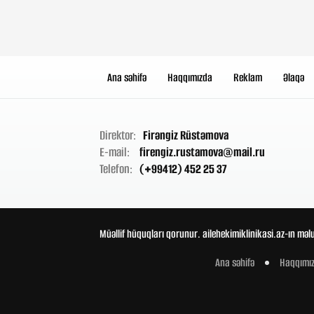
Ana səhifə
Haqqımızda
Reklam
Əlaqə
Direktor:
Firəngiz Rüstəmova
E-mail:
firengiz.rustamova@mail.ru
Telefon:
(+99412) 452 25 37
Müəllif hüquqları qorunur. ailehekimiklinikasi.az-ın məl
Ana səhifə
Haqqımı