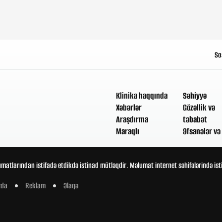
So
Klinika haqqında
Səhiyyə
Xəbərlər
Gözəllik və
Araşdırma
təbabət
Maraqlı
Əfsanələr və 
umatlarından istifadə etdikdə istinad mütləqdir. Məlumat internet səhifələrində is
zda
Reklam
Əlaqə