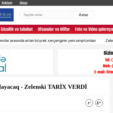
Reklam
Əlaqə
Axtar
Gözəllik və təbabət
Əfsanələr və Mİflər
Foto və Video qalereya
sında artan böyrək xərçənginin yeni simptomları
Zelenski Azə
Sizi
Tel:
Mob: 
E-mail:
fir
rlayacaq - Zelenski TARİX VERDİ