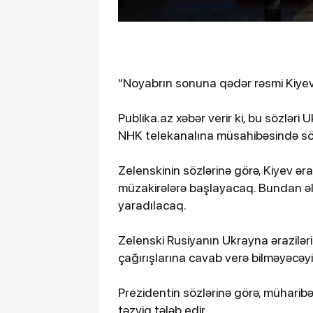
“Noyabrın sonuna qədər rəsmi Kiyev 
Publika.az xəbər verir ki, bu sözlər
NHK telekanalına müsahibəsində söy
Zelenskinin sözlərinə görə, Kiyev əra
müzakirələrə başlayacaq. Bundan əla
yaradılacaq.
Zelenski Rusiyanın Ukrayna əraziləri
çağırışlarına cavab verə bilməyəcəyi
Prezidentin sözlərinə görə, müharibə
təzyiq tələb edir.