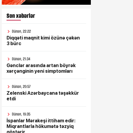
Son xəbərlər
Dünən, 22:22
Diqqəti maqnit kimi özünə çəkən
3 bürc
Dünən, 21:34
Gənclər arasında artan böyrək
xərçənginin yeni simptomları
Dünən, 20:57
Zelenski Azərbaycana təşəkkür
etdi
Dünən, 19:35
İspanlar Mərakeşi ittiham edir:
Miqrantlarla hökumətə təzyiq
göstərir