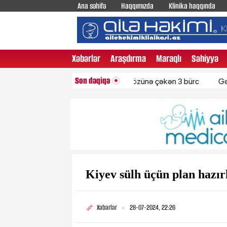
Ana səhifə
Haqqımızda
Klinika haqqında
Xəbərlər
Araşdırma
Maraqlı
Səhiyyə
Son dəqiqə
Diqqəti maqnit kimi özünə çəkən 3 bürc
Gənclər ara
Kiyev sülh üçün plan hazı
Xəbərlər
28-07-2024, 22:26