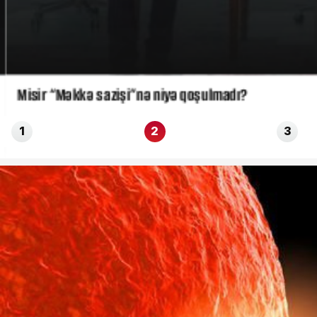
Misir “Məkkə sazişi”nə niyə qoşulmadı?
1
2
3