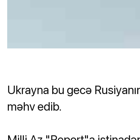
Ukrayna bu gecə Rusiyanı
məhv edib.
Milli.Az "Report"a istinadə