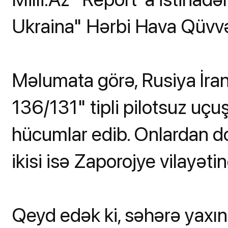
Ukraina" Hərbi Hava Qüvvəl
Məlumata görə, Rusiya İran
136/131" tipli pilotsuz uçuş
hücumlar edib. Onlardan d
ikisi isə Zaporojye vilayəti
Qeyd edək ki, səhərə yaxı