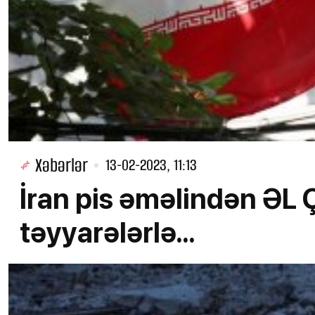
Xəbərlər
13-02-2023, 11:13
İran pis əməlindən ƏL
təyyarələrlə...