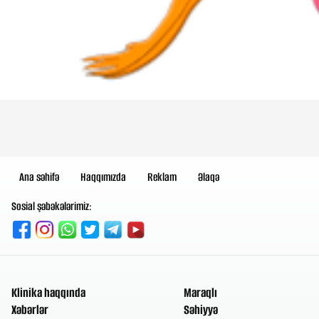
Ana səhifə
Haqqımızda
Reklam
Əlaqə
Sosial şəbəkələrimiz:
Klinika haqqında
Maraqlı
Xəbərlər
Səhiyyə