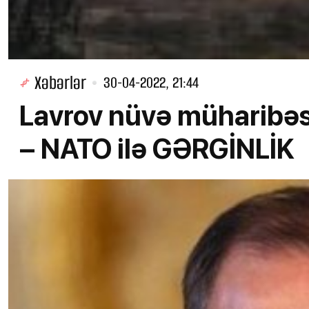
Xəbərlər
30-04-2022, 21:44
Lavrov nüvə müharibəs
– NATO ilə GƏRGİNLİK