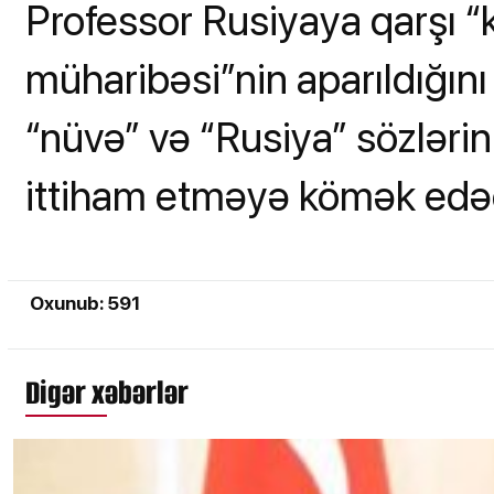
Professor Rusiyaya qarşı “
müharibəsi”nin aparıldığını
“nüvə” və “Rusiya” sözlərin
ittiham etməyə kömək edə
Oxunub: 591
Digər xəbərlər