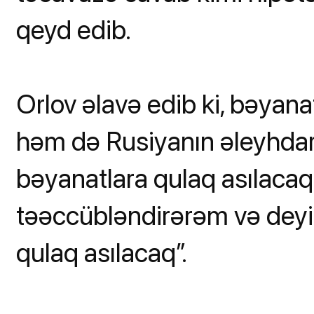
qeyd edib.
Orlov əlavə edib ki, bəyan
həm də Rusiyanın əleyhdar
bəyanatlara qulaq asılacaq
təəccübləndirərəm və deyim 
qulaq asılacaq”.