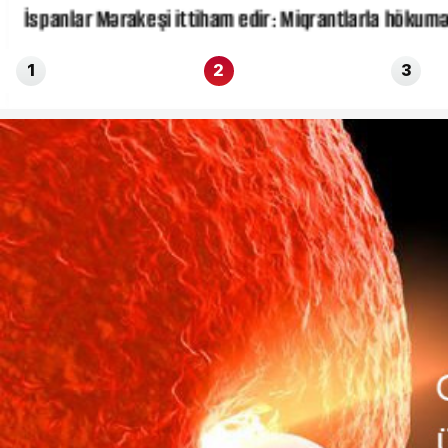
İspanlar Mərakeşi ittiham edir: Miqrantlarla hökumət
1
2
3