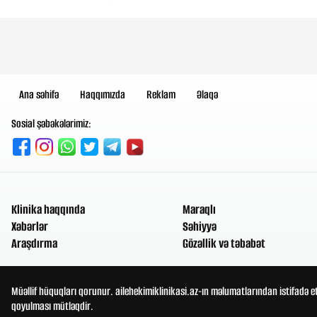
Ana səhifə
Haqqımızda
Reklam
Əlaqə
Sosial şəbəkələrimiz:
Klinika haqqında
Maraqlı
Xəbərlər
Səhiyyə
Araşdırma
Gözəllik və təbabət
Müəllif hüquqları qorunur. ailehekimiklinikasi.az-ın məlumatlarından istifadə e
qoyulması mütləqdir.