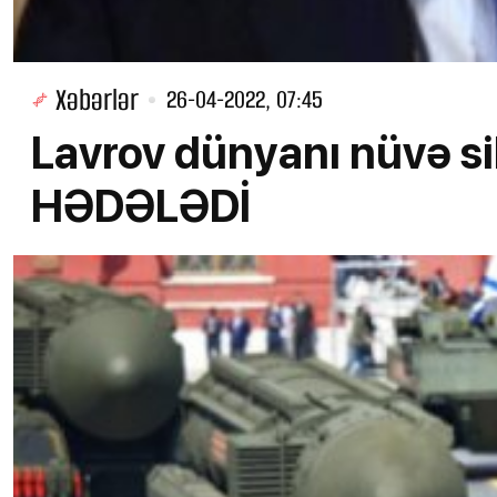
Xəbərlər
26-04-2022, 07:45
Lavrov dünyanı nüvə sil
HƏDƏLƏDİ