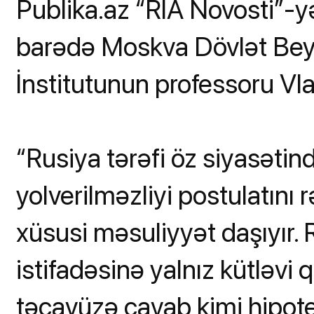
Publika.az “RİA Novosti”-yə 
barədə Moskva Dövlət Bey
İnstitutunun professoru Vlad
“Rusiya tərəfi öz siyasəti
yolverilməzliyi postulatını 
xüsusi məsuliyyət daşıyır.
istifadəsinə yalnız kütləvi q
təcavüzə cavab kimi hipoteti