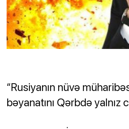
“Rusiyanın nüvə müharibəsin
bəyanatını Qərbdə yalnız ci