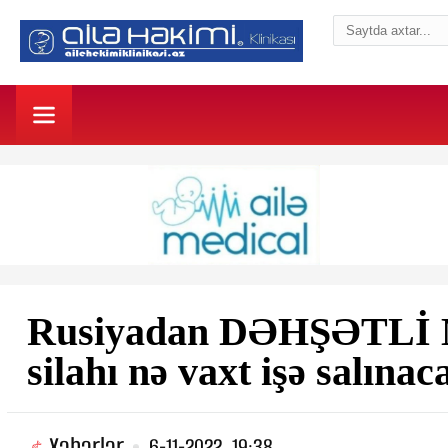
Rusiyadan DƏHŞƏTLİ
silahı nə vaxt işə salınac
Xəbərlər
6-11-2022, 19:38