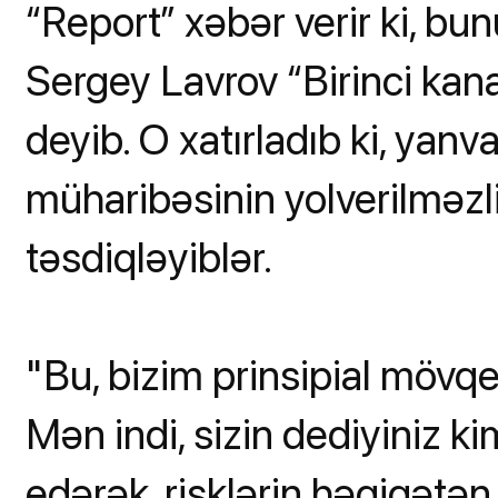
“Report” xəbər verir ki, bunu
Sergey Lavrov “Birinci kana
deyib. O xatırladıb ki, yanv
müharibəsinin yolverilməzliy
təsdiqləyiblər.
"Bu, bizim prinsipial mövqey
Mən indi, sizin dediyiniz ki
edərək, risklərin həqiqətən