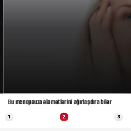
Bu menopauza əlamətlərini ağırlaşdıra bilər
1
2
3