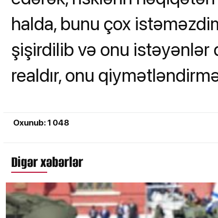
halda, bunu çox istəməzdim.
şişirdilib və onu istəyənlər 
realdır, onu qiymətləndirməm
Oxunub: 1 048
Digər xəbərlər