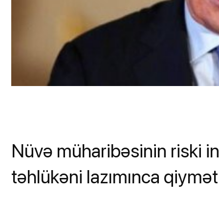
Nüvə müharibəsinin riski i
təhlükəni lazımınca qiymə