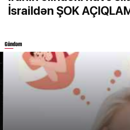
İsraildən ŞOK AÇIQLA
Gündəm