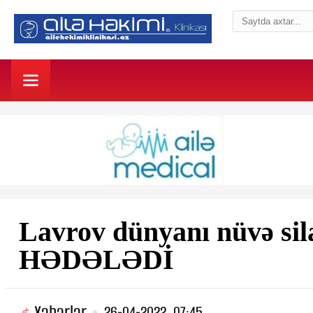
Lavrov dünyanı nüvə sila
HƏDƏLƏDİ
Xəbərlər
26-04-2022, 07:45