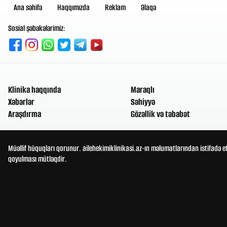
Ana səhifə
Haqqımızda
Reklam
Əlaqə
Sosial şəbəkələrimiz:
Klinika haqqında
Maraqlı
Xəbərlər
Səhiyyə
Araşdırma
Gözəllik və təbabət
Müəllif hüquqları qorunur. ailehekimiklinikasi.az-ın məlumatlarından istifadə e
qoyulması mütləqdir.