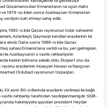
t Universitetinin Xəritəçəkmə və geodeziya
əqsəd Qocamanovdan Ermənistanın nə üçün məhz
iyini və 1974-cü ildən sonra Azərbaycan-Ermənistan
aş verdiyini izah etməyi xahiş edib.
rə, 1982-ci ildə Qazax rayonunun İcdar sahəsinin
Kəmərli, Aslanbəyli, Qaymaqlı kəndləri ərazilərinin bir
rara alınıb. Daha sonra 1986-cı ildə Qazax
aq sahəsi Ermənistana verildi və bu, yeri gəlmişkən,
i ilə Azərbaycanın o vaxtkı rəhbərliyinin
ərdə kəskin böhrana səbəb oldu. Ekspert onu da
ək rayonu ərazilərinin müəyyən hissəsi və Naxçıvan
həmsərhəd Ordubad rayonunun torpaqları
XX əsrin 80-ci illərində ərazilərin verilməsi ilə bağlı
vaxtkı rəhbərliyi tərəfindən təsdiqlənməmişdir. SSRİ-
aycanda hakimiyyətə qayıdan prezident Heydər