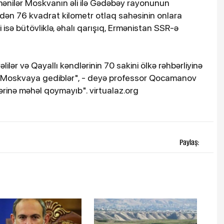
rmənilər Moskvanın əli ilə Gədəbəy rayonunun
rindən 76 kvadrat kilometr otlaq sahəsinin onlara
i isə bütövliklə, əhalı qarışıq, Ermənistan SSR-ə
lilər və Qayallı kəndlərinin 70 sakini ölkə rəhbərliyinə
çün Moskvaya gediblər", - deyə professor Qocamanov
tlərinə məhəl qoymayıb". virtualaz.org
Paylaş: