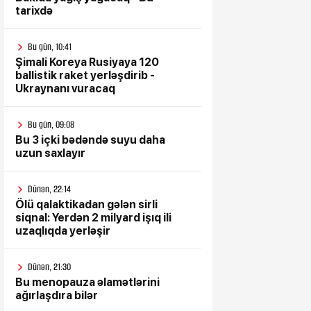
tarixdə
Bu gün, 10:41
Şimali Koreya Rusiyaya 120
ballistik raket yerləşdirib -
Ukraynanı vuracaq
Bu gün, 09:08
Bu 3 içki bədəndə suyu daha
uzun saxlayır
Dünən, 22:14
Ölü qalaktikadan gələn sirli
siqnal: Yerdən 2 milyard işıq ili
uzaqlıqda yerləşir
Dünən, 21:30
Bu menopauza əlamətlərini
ağırlaşdıra bilər