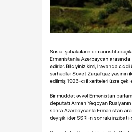
Sosial şəbəkələrin erməni istifadəçil
Ermənistanla Azərbaycan arasında sə
edirlər. Bildiyiniz kimi, İrəvanda cid
sərhədlər Sovet Zaqafqaziyasının iki
edilmiş 1926-cı il xəritələri üzrə çəki
Bir müddət əvvəl Ermənistan parlam
deputatı Arman Yeqoyan Rusiyanın tək
sonra Azərbaycanla Ermənistan arası
dəyişikliklər SSRİ-n sonrakı inzibati-