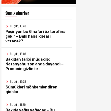
Son xəbərlər
Bu gün, 13:48
Paşinyan bu 6 nəfəri öz tərəfinə
çəkir – Bakı hansı qərarı
verəcək?
Bu gün, 13:03
Bakıdan tarixi müdaxilə:
Netanyahu son anda dayandı –
Prosesin gizlinləri
Bu gün, 12:33
Sümükləri möhkəmləndirən
qidalar
Bu gün, 11:39
Bakıda yağış yağacaq - Bu