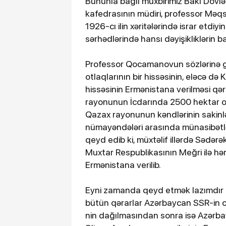
Bununla bağlı müxbirimiz Bakı Dövlə
kafedrasının müdiri, professor M
1926-cı ilin xəritələrində israr etd
sərhədlərində hansı dəyişikliklərin b
Professor Qocamanovun sözlərinə gö
otlaqlarının bir hissəsinin, eləcə də 
hissəsinin Ermənistana verilməsi qə
rayonunun İcdarında 2500 hektar otl
Qazax rayonunun kəndlərinin sakinlər
nümayəndələri arasında münasibətl
qeyd edib ki, müxtəlif illərdə Sədər
Muxtar Respublikasının Meğri ilə 
Ermənistana verilib.
Eyni zamanda qeyd etmək lazımdır ki, 
bütün qərarlar Azərbaycan SSR-in o 
nin dağılmasından sonra isə Azərb