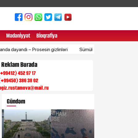
Mədənİyyət
Bİoqrafİya
 – Prosesin gizlinləri
Sümükləri möhkəmləndirən qidalar
n Reklam Burada
 (+99412) 452 97 17
(+99450) 386 38 02
engiz.rustamova@mail.ru
Gündəm