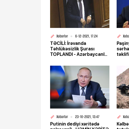
Xəbərlər
6-12-2021, 17:24
Xəbə
TƏCİLİ: İrəvanda
Paşin
Təhlükəsizlik Şurası
sərhə
TOPLANDI - Azərbaycanla
təklif
yeni müqavilə İMZALANIR
Xəbərlər
23-10-2021, 13:47
Xəbə
Putinin dediyi xəritədə
Kəlbə