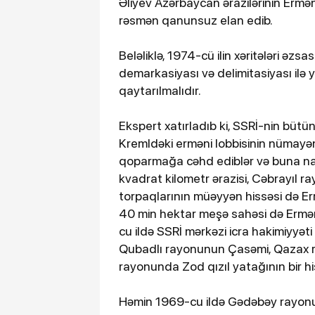
Əliyev Azərbaycan ərazilərinin Erməni
rəsmən qanunsuz elan edib.
Beləliklə, 1974-cü ilin xəritələri ə
demarkasiyası və delimitasiyası ilə
qaytarılmalıdır.
Ekspert xatırladıb ki, SSRİ-nin bütün
Kremldəki erməni lobbisinin nümayənd
qoparmağa cəhd ediblər və buna nail
kvadrat kilometr ərazisi, Cəbrayıl r
torpaqlarının müəyyən hissəsi də Er
40 min hektar meşə sahəsi də Ermən
cu ildə SSRİ mərkəzi icra hakimiyyət
Qubadlı rayonunun Çasəmi, Qazax ra
rayonunda Zod qızıl yatağının bir hi
Həmin 1969-cu ildə Gədəbəy rayonun