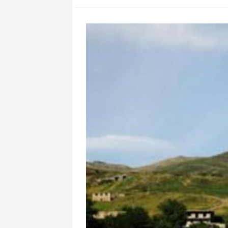
Bu 3 içki bədə
uzun saxlayır