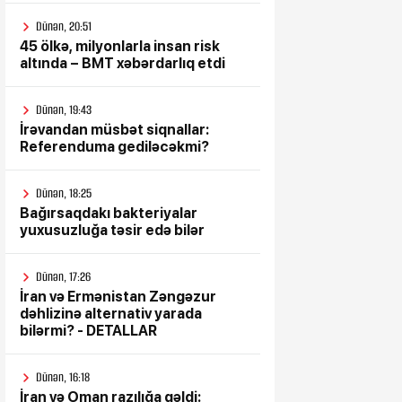
Dünən, 20:51
45 ölkə, milyonlarla insan risk
altında – BMT xəbərdarlıq etdi
Dünən, 19:43
İrəvandan müsbət siqnallar:
Referenduma gediləcəkmi?
Dünən, 18:25
Bağırsaqdakı bakteriyalar
yuxusuzluğa təsir edə bilər
Dünən, 17:26
İran və Ermənistan Zəngəzur
dəhlizinə alternativ yarada
bilərmi? - DETALLAR
Dünən, 16:18
İran və Oman razılığa gəldi: