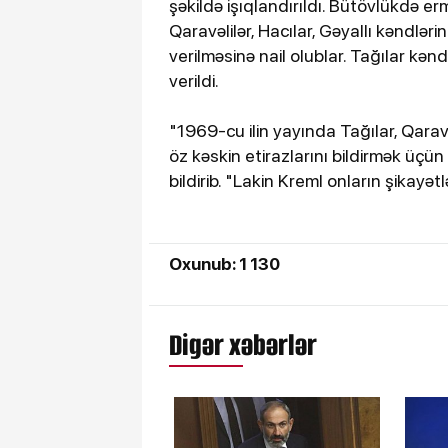
şəkildə işıqlandırıldı. Bütövlükdə e
Qaravəlilər, Hacılar, Gəyallı kəndlə
verilməsinə nail olublar. Tağılar kənd
verildi.
"1969-cu ilin yayında Tağılar, Qaravə
öz kəskin etirazlarını bildirmək ü
bildirib. "Lakin Kreml onların şikayə
Oxunub: 1 130
Digər xəbərlər