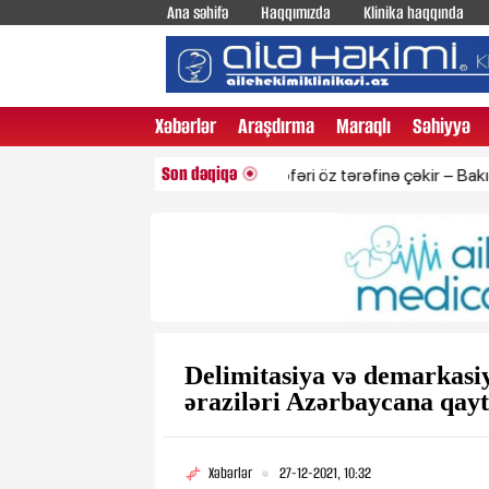
Ana səhifə
Haqqımızda
Klinika haqqında
Xəbərlər
Araşdırma
Maraqlı
Səhiyyə
Son dəqiqə
Paşinyan bu 6 nəfəri öz tərəfinə çəkir – Bakı hansı qəra
Delimitasiya və demarkasi
əraziləri Azərbaycana qay
Xəbərlər
27-12-2021, 10:32