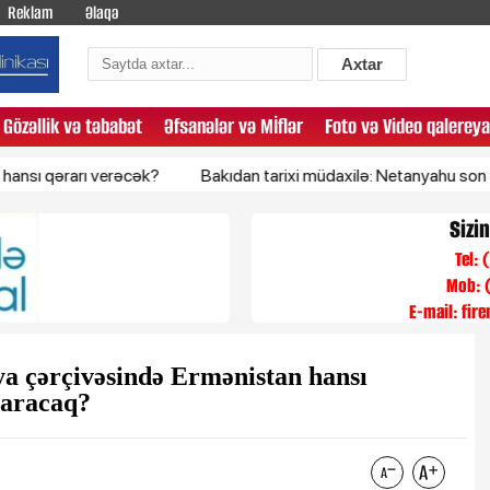
Reklam
Əlaqə
Axtar
Gözəllik və təbabət
Əfsanələr və Mİflər
Foto və Video qalereya
rı verəcək?
Bakıdan tarixi müdaxilə: Netanyahu son anda dayandı
Sizi
Tel:
Mob: 
E-mail:
fir
ya çərçivəsində Ermənistan hansı
taracaq?