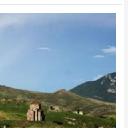
ndə suyu daha
Paşinyan bu 6 nəfəri öz tərəfinə
çəkir – Bakı hansı qərarı
verəcək?