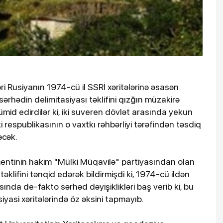
əri Rusiyanın 1974-cü il SSRİ xəritələrinə əsasən
rhədin delimitasiyası təklifini qızğın müzakirə
di ümid edirdilər ki, iki suveren dövlət arasında yekun
 respublikasının o vaxtkı rəhbərliyi tərəfindən təsdiq
ləcək.
entinin hakim "Mülki Müqavilə" partiyasından olan
lifini tənqid edərək bildirmişdi ki, 1974-cü ildən
nda de-fakto sərhəd dəyişiklikləri baş verib ki, bu
siyasi xəritələrində öz əksini tapmayıb.