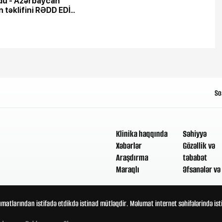
du - Azərbaycan
n təklifini RƏDD EDİB?
LƏR AÇILIR
So
Klinika haqqında
Səhiyyə
Xəbərlər
Gözəllik və
Araşdırma
təbabət
Maraqlı
Əfsanələr və 
umatlarından istifadə etdikdə istinad mütləqdir. Məlumat internet səhifələrində is