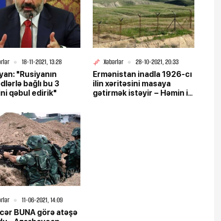
rlər
18-11-2021, 13:28
Xəbərlər
28-10-2021, 20:33
yan: "Rusiyanın
Ermənistan inadla 1926-cı
dlərlə bağlı bu 3
ilin xəritəsini masaya
ini qəbul edirik"
gətirmək istəyir – Həmin il
nə baş vermişdi?
rlər
11-06-2021, 14:09
cər BUNA görə atəşə