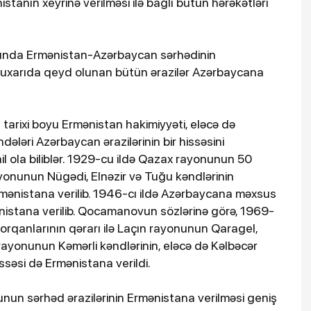
stanın xeyrinə verilməsi ilə bağlı bütün hərəkətləri
zsasında Ermənistan-Azərbaycan sərhədinin
 yuxarıda qeyd olunan bütün ərazilər Azərbaycana
 tarixi boyu Ermənistan hakimiyyəti, eləcə də
ələri Azərbaycan ərazilərinin bir hissəsini
 ola biliblər. 1929-cu ildə Qazax rayonunun 50
ayonunun Nügədi, Elnəzir və Tuğu kəndlərinin
mənistana verilib. 1946-cı ildə Azərbaycana məxsus
istana verilib. Qocamanovun sözlərinə görə, 1969-
i orqanlarının qərarı ilə Laçın rayonunun Qaragel,
yonunun Kəmərli kəndlərinin, eləcə də Kəlbəcər
ssəsi də Ermənistana verildi.
un sərhəd ərazilərinin Ermənistana verilməsi geniş