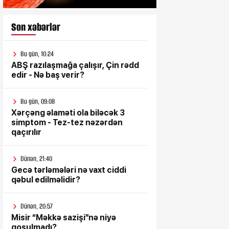
Son xəbərlər
Bu gün, 10:24
ABŞ razılaşmağa çalışır, Çin rədd
edir - Nə baş verir?
Bu gün, 09:08
Xərçəng əlaməti ola biləcək 3
simptom - Tez-tez nəzərdən
qaçırılır
Dünən, 21:40
Gecə tərləmələri nə vaxt ciddi
qəbul edilməlidir?
Dünən, 20:57
Misir “Məkkə sazişi”nə niyə
qoşulmadı?