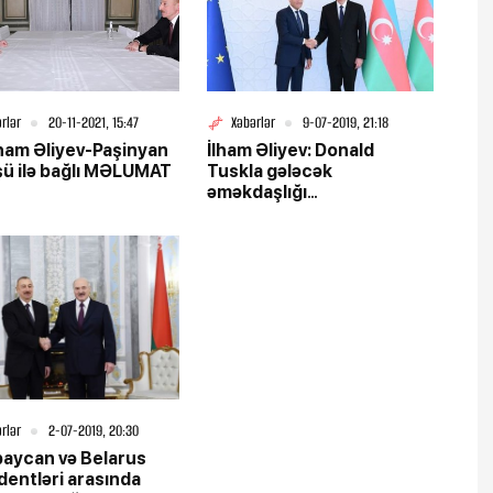
rlər
20-11-2021, 15:47
Xəbərlər
9-07-2019, 21:18
lham Əliyev-Paşinyan
İlham Əliyev: Donald
ü ilə bağlı MƏLUMAT
Tuskla gələcək
əməkdaşlığı
planlaşdıracağıq
rlər
2-07-2019, 20:30
aycan və Belarus
dentləri arasında