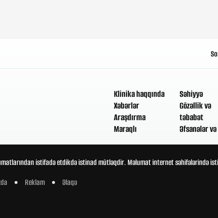
So
Klinika haqqında
Səhiyyə
Xəbərlər
Gözəllik və
Araşdırma
təbabət
Maraqlı
Əfsanələr və 
umatlarından istifadə etdikdə istinad mütləqdir. Məlumat internet səhifələrində is
zda
Reklam
Əlaqə