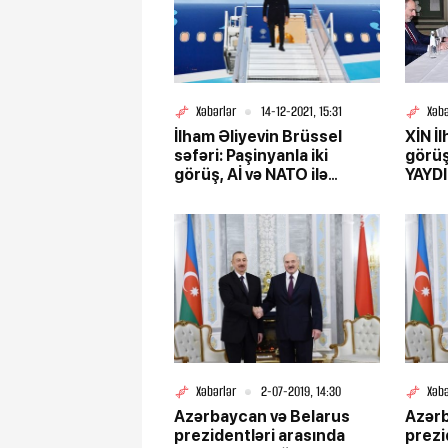
Xəbərlər
14-12-2021, 15:31
Xəbə
İlham Əliyevin Brüssel
XİN İ
səfəri: Paşinyanla iki
görüş
görüş, Aİ və NATO ilə
YAYDI
mühüm təmaslar
Xəbərlər
2-07-2019, 14:30
Xəbə
Azərbaycan və Belarus
Azərb
prezidentləri arasında
prezi