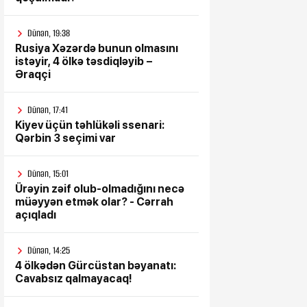
Dünən, 19:38
Rusiya Xəzərdə bunun olmasını
istəyir, 4 ölkə təsdiqləyib –
Əraqçi
Dünən, 17:41
Kiyev üçün təhlükəli ssenari:
Qərbin 3 seçimi var
Dünən, 15:01
Ürəyin zəif olub-olmadığını necə
müəyyən etmək olar? - Cərrah
açıqladı
Dünən, 14:25
4 ölkədən Gürcüstan bəyanatı:
Cavabsız qalmayacaq!