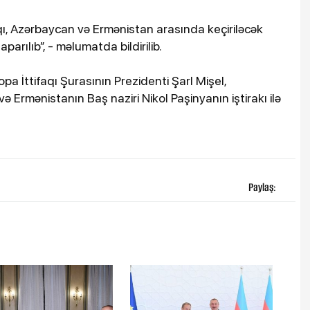
ı, Azərbaycan və Ermənistan arasında keçiriləcək
aparılıb”, - məlumatda bildirilib.
a İttifaqı Şurasının Prezidenti Şarl Mişel,
 Ermənistanın Baş naziri Nikol Paşinyanın iştirakı ilə
Paylaş: