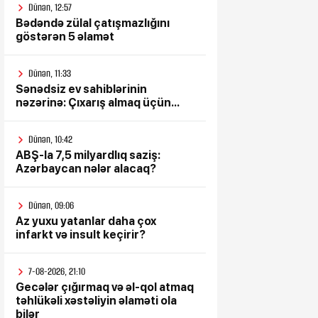
Dünən, 12:57
Bədəndə zülal çatışmazlığını
göstərən 5 əlamət
Dünən, 11:33
Sənədsiz ev sahiblərinin
nəzərinə: Çıxarış almaq üçün...
Dünən, 10:42
ABŞ-la 7,5 milyardlıq saziş:
Azərbaycan nələr alacaq?
Dünən, 09:06
Az yuxu yatanlar daha çox
infarkt və insult keçirir?
7-08-2026, 21:10
Gecələr çığırmaq və əl-qol atmaq
təhlükəli xəstəliyin əlaməti ola
bilər