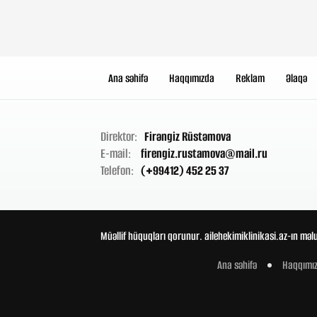
Ana səhifə
Haqqımızda
Reklam
Əlaqə
Direktor:
Firəngiz Rüstəmova
E-mail:
firengiz.rustamova@mail.ru
Telefon:
(+99412) 452 25 37
Müəllif hüquqları qorunur. ailehekimiklinikasi.az-ın məl
Ana səhifə
Haqqımı