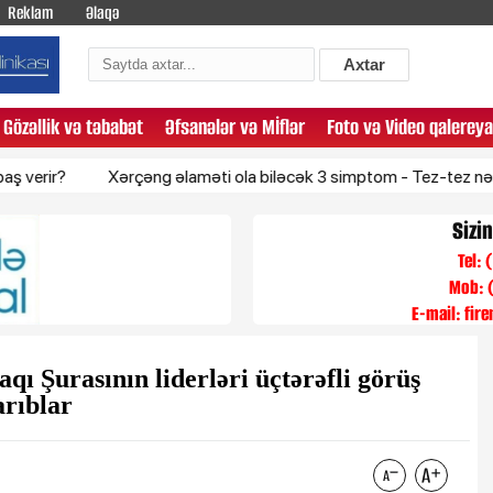
Reklam
Əlaqə
Axtar
Gözəllik və təbabət
Əfsanələr və Mİflər
Foto və Video qalereya
Xərçəng əlaməti ola biləcək 3 simptom - Tez-tez nəzərdən qaçı
Sizi
Tel:
Mob: 
E-mail:
fir
qı Şurasının liderləri üçtərəfli görüş
arıblar