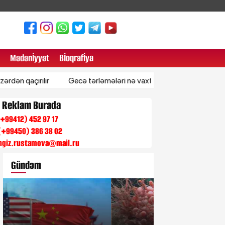
Mədənİyyət
Bİoqrafİya
rılır
Gecə tərləmələri nə vaxt ciddi qəbul edilməlidir?
Mi
n Reklam Burada
 (+99412) 452 97 17
(+99450) 386 38 02
engiz.rustamova@mail.ru
Gündəm