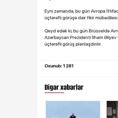
Eyni zamanda, bu gün Avropa İttifaq
üçtərəfli görüşə dair fikir mübadiləsi 
Qeyd edək ki, bu gün Brüsseldə Avrop
Azərbaycan Prezidenti İlham Əliyev və
üçtərəfli görüş planlaşdırılır.
Oxunub: 1 281
Digər xəbərlər