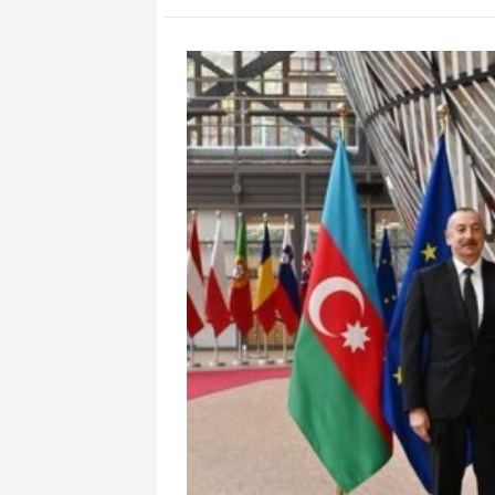
Kiyev üçün təh
Qərbin 3 seçim