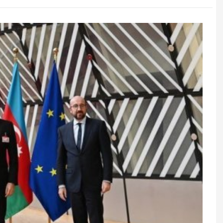
lükəli ssenari:
ABŞ razılaşmağa çalışır, Çin rəd
i var
edir - Nə baş verir?