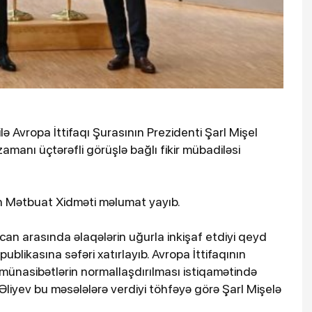
lə Avropa İttifaqı Şurasının Prezidenti Şarl Mişel
amanı üçtərəfli görüşlə bağlı fikir mübadiləsi
n Mətbuat Xidməti məlumat yayıb.
can arasında əlaqələrin uğurla inkişaf etdiyi qeyd
blikasına səfəri xatırlayıb. Avropa İttifaqının
ünasibətlərin normallaşdırılması istiqamətində
Əliyev bu məsələlərə verdiyi töhfəyə görə Şarl Mişelə