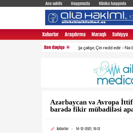
Ana səhifə
Haqqımızda
Klinika haqqında
Xəbərlər
Araşdırma
Maraqlı
Səhiyyə
Son dəqiqə
ABŞ razılaşmağa çalışır, Çin rədd edir - Nə baş verir?
Azərbaycan və Avropa İttifa
barədə fikir mübadiləsi ap
Xəbərlər
14-12-2021, 19:13