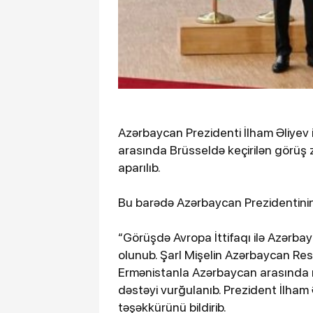
Azərbaycan Prezidenti İlham Əliyev i
arasında Brüsseldə keçirilən görüş z
aparılıb.
Bu barədə Azərbaycan Prezidentini
“Görüşdə Avropa İttifaqı ilə Azərbay
olunub. Şarl Mişelin Azərbaycan Respu
Ermənistanla Azərbaycan arasında m
dəstəyi vurğulanıb. Prezident İlham 
təşəkkürünü bildirib.