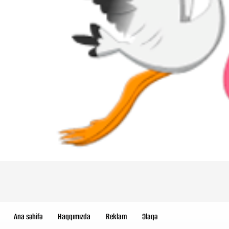
Ana səhifə
Haqqımızda
Reklam
Əlaqə