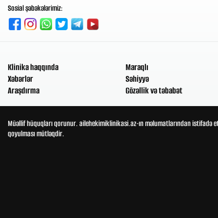
Sosial şəbəkələrimiz:
Klinika haqqında
Maraqlı
Xəbərlər
Səhiyyə
Araşdırma
Gözəllik və təbabət
Müəllif hüquqları qorunur. ailehekimiklinikasi.az-ın məlumatlarından istifadə e
qoyulması mütləqdir.