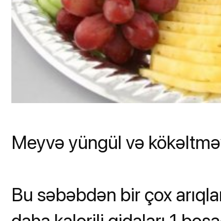
Meyvə yüngül və kökəltməyə
Bu səbəbdən bir çox arıql
daha kalorili qidaları 1 boş