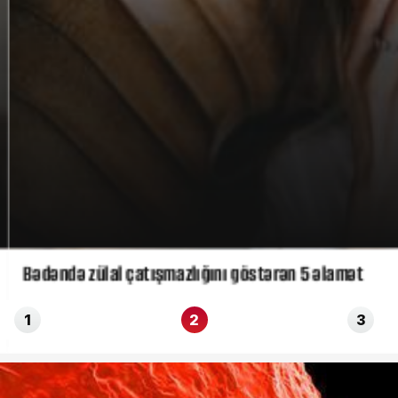
Bədəndə zülal çatışmazlığını göstərən 5 əlamət
1
2
3