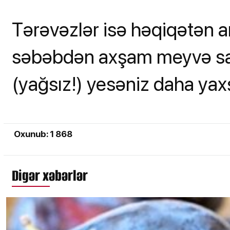
Tərəvəzlər isə həqiqətən 
səbəbdən axşam meyvə sala
(yağsız!) yesəniz daha yaxş
Oxunub: 1 868
Digər xəbərlər