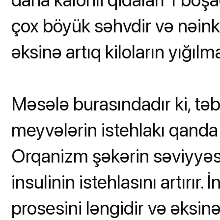
çox böyük səhvdir və nəink
əksinə artıq kiloların yığıl
Məsələ burasındadır ki, təb
meyvələrin istehlakı qanda ş
Orqanizm şəkərin səviyyə
insulinin istehlasını artırır.
prosesini ləngidir və əksinə