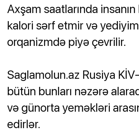
Axşam saatlarında insanın hə
kalori sərf etmir və yediy
orqanizmdə piyə çevrilir.
Saglamolun.az Rusiya KİV-lə
bütün bunları nəzərə alara
və günorta yeməkləri arası
edirlər.