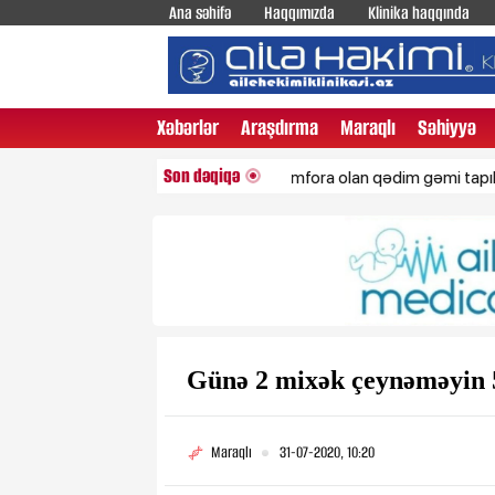
Ana səhifə
Haqqımızda
Klinika haqqında
Xəbərlər
Araşdırma
Maraqlı
Səhiyyə
Son dəqiqə
İçində yüzlərlə amfora olan qədim gəmi tapıldı
Ür
Günə 2 mixək çeynəməyin 5 
Maraqlı
31-07-2020, 10:20