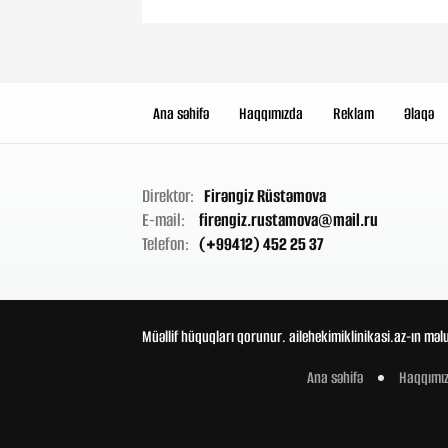
Ana səhifə
Haqqımızda
Reklam
Əlaqə
Direktor:
Firəngiz Rüstəmova
E-mail:
firengiz.rustamova@mail.ru
Telefon:
(+99412) 452 25 37
Müəllif hüquqları qorunur. ailehekimiklinikasi.az-ın məl
Ana səhifə
Haqqımı