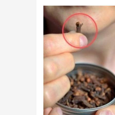
Güclü külək əs
Xəbərdarlıq edi