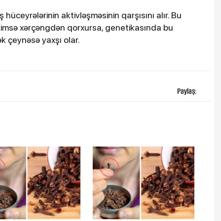
hüceyrələrinin aktivləşməsinin qarşısını alır. Bu
 kimsə xərçəngdən qorxursa, genetikasında bu
ək çeynəsə yaxşı olar.
Paylaş: