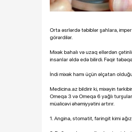
Orta əsrlərdə təbiblər şahlara, imp
görərdilər.
Mixək bahalı və uzaq ellərdən çətin
insanlar əldə edə bilirdi. Fəqir təbəqə
İndi mixək hamı üçün əlçatan olduğ
Medicina.az bildirir ki, mixəyin tərkib
Omeqa 3 və Omeqa 6 yağlı turşular, e
müalicəvi əhəmiyyətini artırır.
1. Angina, stomatit, faringit kimi ağız