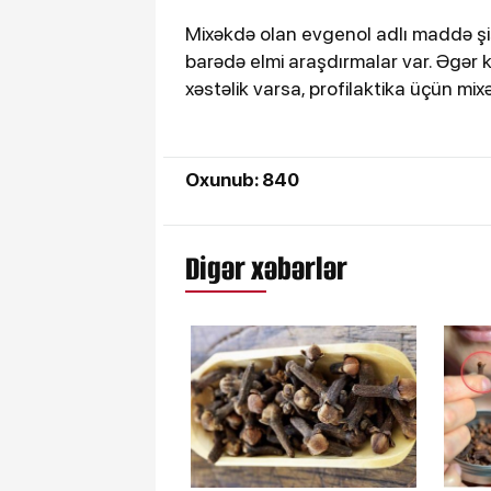
Mixəkdə olan evgenol adlı maddə şiş 
barədə elmi araşdırmalar var. Əgər
xəstəlik varsa, profilaktika üçün mix
Oxunub: 840
Digər xəbərlər