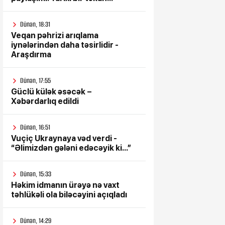
Dünən, 18:31
Veqan pəhrizi arıqlama
iynələrindən daha təsirlidir -
Araşdırma
Dünən, 17:55
Güclü külək əsəcək –
Xəbərdarlıq edildi
Dünən, 16:51
Vuçiç Ukraynaya vəd verdi -
“Əlimizdən gələni edəcəyik ki...”
Dünən, 15:33
Həkim idmanın ürəyə nə vaxt
təhlükəli ola biləcəyini açıqladı
Dünən, 14:29