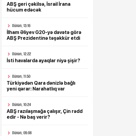
ABŞ geri çəkilsə, İsrail İrana
hücum edəcək
Dünən, 13:16
İlham Əliyev G20-yə dəvətə görə
ABŞ Prezidentinə təşəkkür etdi
Dünən, 12:22
İsti havalarda ayaqlar niyə şişir?
Dünən, 11:50
Türkiyədən Qara dənizlə bağlı
yeni qərar: Narahatlıq var
Dünən, 10:24
ABŞ razılaşmağa çalışır, Çin rədd
edir - Nə baş verir?
Dünən, 09:08