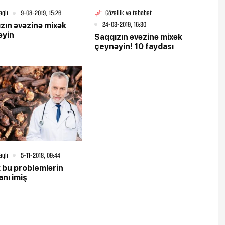
aqlı
9-08-2019, 15:26
Gözəllik və təbabət
24-03-2019, 16:30
zın əvəzinə mixək
əyin
Saqqızın əvəzinə mixək
çeynəyin! 10 faydası
aqlı
5-11-2018, 09:44
 bu problemlərin
nı imiş