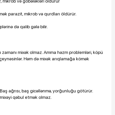
, mikrob və göbələkləri öldürür
k parazit, mikrob və qurdları öldürür.
ərinə də qalib gələ bilir.
ı zamanı mixək olmaz. Amma həzm problemləri, köpü
k çeynəsinlər. Həm də mixək arıqlamağa kömək
Baş ağrısı, baş gicəllənmə, yorğunluğu götürür.
 mixəyi qəbul etmək olmaz.