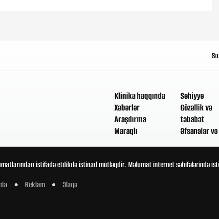
So
Klinika haqqında
Səhiyyə
Xəbərlər
Gözəllik və
Araşdırma
təbabət
Maraqlı
Əfsanələr və 
umatlarından istifadə etdikdə istinad mütləqdir. Məlumat internet səhifələrində is
zda
Reklam
Əlaqə