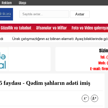
Reklam
Əlaqə
Axtar
Gözəllik və təbabət
Əfsanələr və Mİflər
Foto və Video qalereya
ək çatışmazlığının az bilinən əlaməti: Ayaq biləklərində görünür
Sizi
Tel:
Mob: 
E-mail:
fir
faydası - Qədim şahların adəti imiş