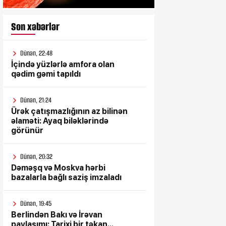
Son xəbərlər
Dünən, 22:48
İçində yüzlərlə amfora olan
qədim gəmi tapıldı
Dünən, 21:24
Ürək çatışmazlığının az bilinən
əlaməti: Ayaq biləklərində
görünür
Dünən, 20:32
Dəməşq və Moskva hərbi
bazalarla bağlı saziş imzaladı
Dünən, 19:45
Berlindən Bakı və İrəvan
paylaşımı: Tarixi bir təkan...