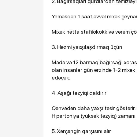
2. Bağırsaqları qurdlardan təmizləyir
Yeməkdən 1 saat əvvəl mixək çeynəmə
Mixək hətta stafilokokk və vərəm çöpl
3. Həzmi yaxşılaşdırmaq üçün
Mədə və 12 barmaq bağırsağı xoras
olan insanlar gün ərzində 1-2 mixə
edəcək.
4. Aşağı təzyiqi qaldırır
Qəhvədən daha yaxşı təsir göstərir. 
Hipertoniya (yüksək təzyiq) zamanı
5. Xərçəngin qarşısını alır