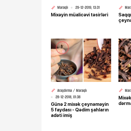
Maraqlı
29-12-2019, 13:31
Mar
Mixəyin müalicəvi təsirləri
Saqqı
çeyn
Araşdırma / Maraqlı
Mar
28-12-2018, 01:38
Mixək
dərma
Günə 2 mixək çeynəməyin
5 faydası - Qədim şahların
adəti imiş