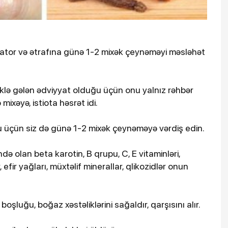
erator və ətrafına günə 1-2 mixək çeynəməyi məsləhət
liklə gələn ədviyyat olduğu üçün onu yalnız rəhbər
 mixəyə, istiota həsrət idi.
u üçün siz də günə 1-2 mixək çeynəməyə vərdiş edin.
ində olan beta karotin, B qrupu, C, E vitaminləri,
fir yağları, müxtəlif minerallar, qlikozidlər onun
 boşluğu, boğaz xəstəliklərini sağaldır, qarşısını alır.