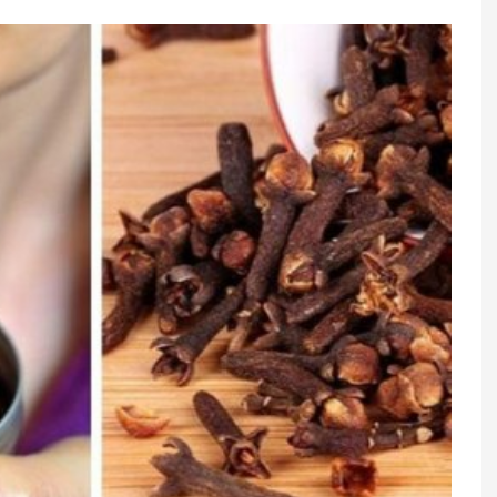
əcək –
İçində yüzlərlə amfora olan
ldi
qədim gəmi tapıldı