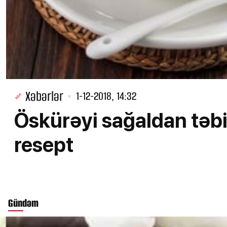
Xəbərlər
1-12-2018, 14:32
Öskürəyi sağaldan təbii
resept
Gündəm