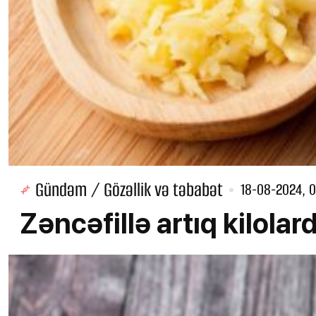
Gündəm / Gözəllik və təbabət
18-08-2024, 0
Zəncəfillə artıq kilol