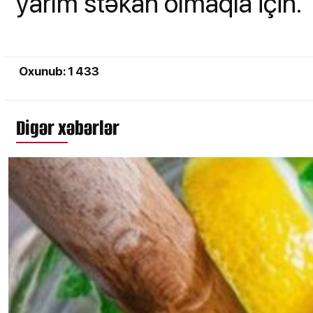
yarım stəkan olmaqla için.
Oxunub: 1 433
Digər xəbərlər