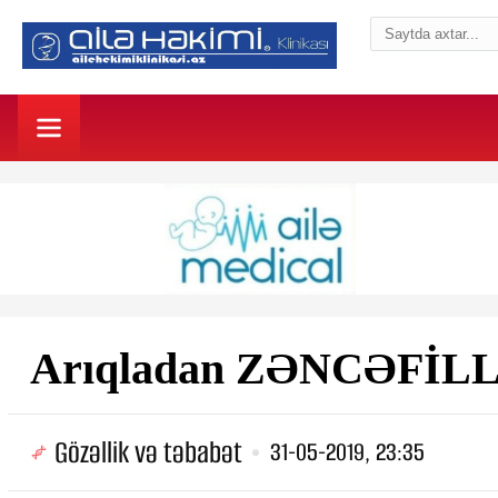
Arıqladan ZƏNCƏFİL
Gözəllik və təbabət
31-05-2019, 23:35