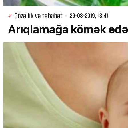
Gözəllik və təbabət
26-03-2019, 13:41
Arıqlamağa kömək edə