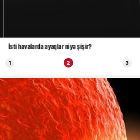
İsti havalarda ayaqlar niyə şişir?
1
2
3