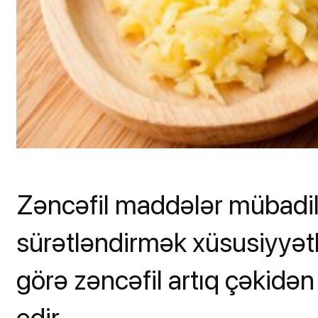
Zəncəfil maddələr mübadilə
sürətləndirmək xüsusiyyətlə
görə zəncəfil artıq çəkidə
edir.