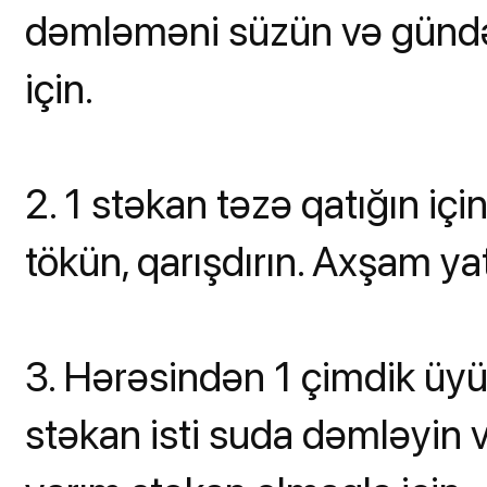
dəmləməni süzün və gündə
için.
2. 1 stəkan təzə qatığın iç
tökün, qarışdırın. Axşam ya
3. Hərəsindən 1 çimdik üyüd
stəkan isti suda dəmləyin