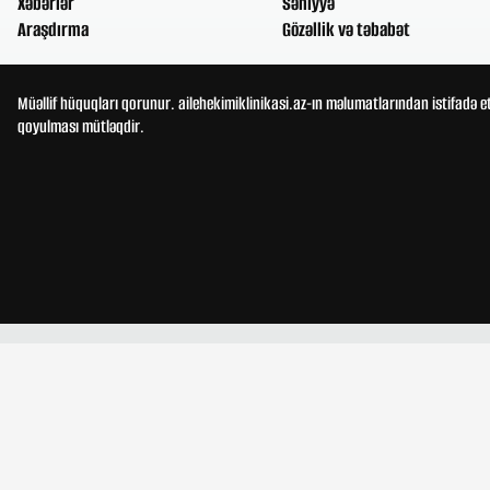
Xəbərlər
Səhiyyə
Araşdırma
Gözəllik və təbabət
Müəllif hüquqları qorunur. ailehekimiklinikasi.az-ın məlumatlarından istifadə e
qoyulması mütləqdir.