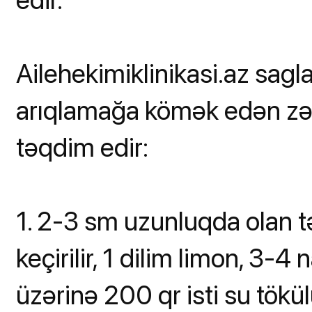
Ailehekimiklinikasi.az sagl
arıqlamağa kömək edən zəncə
təqdim edir:
1. 2-3 sm uzunluqda olan t
keçirilir, 1 dilim limon, 3-4
üzərinə 200 qr isti su tök