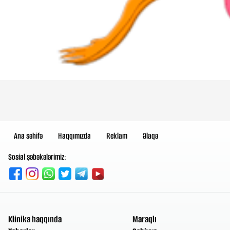
Ana səhifə
Haqqımızda
Reklam
Əlaqə
Sosial şəbəkələrimiz:
Klinika haqqında
Maraqlı