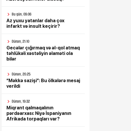
Bu gün, 09:06
Az yuxu yatanlar daha çox
infarkt və insult keçirir?
Dünən, 21:10
Gecələr çığırmaq və əl-qol atmaq
təhlükəli xəstəliyin əlaməti ola
bilər
Dünən, 20:25
“Məkkə sazişi”: Bu ölkələrə mesaj
verildi
Dünən, 19:32
Miqrant qalmaqalının
pərdəarxası: Niyə İspaniyanın
Afrikada torpaqları var?