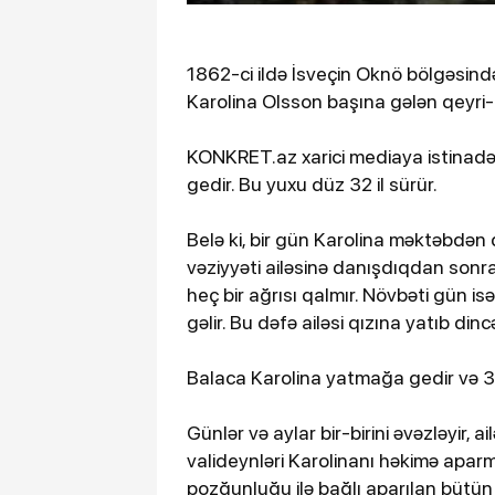
1862-ci ildə İsveçin Oknö bölgəsində
Karolina Olsson başına gələn qeyri-adi
KONKRET.az xarici mediaya istinadən x
gedir. Bu yuxu düz 32 il sürür.
Belə ki, bir gün Karolina məktəbdən 
vəziyyəti ailəsinə danışdıqdan sonr
heç bir ağrısı qalmır. Növbəti gün is
gəlir. Bu dəfə ailəsi qızına yatıb di
Balaca Karolina yatmağa gedir və 32
Günlər və aylar bir-birini əvəzləyir, a
valideynləri Karolinanı həkimə aparm
pozğunluğu ilə bağlı aparılan bütün a