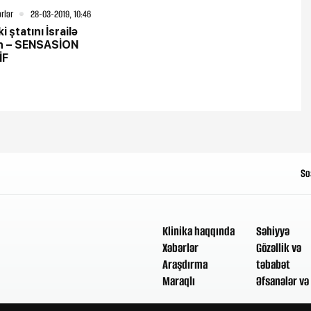
rlər
28-03-2019, 10:46
i ştatını İsrailə
in – SENSASİON
İF
So
Klinika haqqında
Səhiyyə
Xəbərlər
Gözəllik və
Araşdırma
təbabət
Maraqlı
Əfsanələr və 