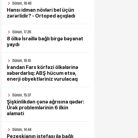
Dünən, 18:46
Hansı idman növləri bel üçün
zərərlidir? - Ortoped açıqladı
Dünən, 17:26
8 ölkə İsraillə bağlı birgə bəyanat
yaydı
Dünən, 16:10
İrandan Fars körfəzi ölkələrinə
xəbərdarlıq: ABŞ hücum etsə,
enerji obyektləriniz vurulacaq
Dünən, 15:37
Şişkinlikdən çənə ağrısına qədər:
Ürək problemlərinin 6 ilkin
əlaməti
Dünən, 14:44
Pezeşkianın istefası ilə bağlı