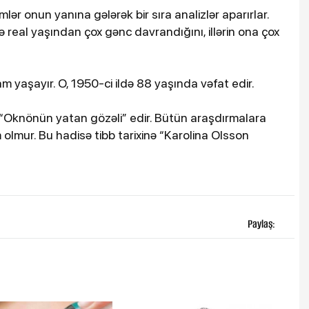
ər onun yanına gələrək bir sıra analizlər aparırlar.
ə real yaşından çox gənc davrandığını, illərin ona çox
lam yaşayır. O, 1950-ci ildə 88 yaşında vəfat edir.
 “Oknönün yatan gözəli” edir. Bütün araşdırmalara
lmur. Bu hadisə tibb tarixinə “Karolina Olsson
Paylaş: