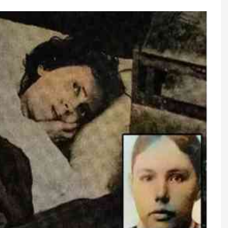
aq və əl-qol atmaq
Gecə tərləmələri nə vaxt ciddi
liyin əlaməti ola
qəbul edilməlidir?