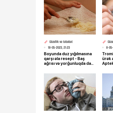
Gözəllik və təbabət
Gözə
18-05-2023, 21:23
8-05-
Boyunda duz yığılmasına
Tromb
qarşı əla resept - Baş
ürək 
ağrısı və yorğunluqda da
Aptek
sınayın
kokte