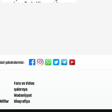
açıqlama: Dərhal Xameneidən
üzr istənilməlidir
Dünən, 13:19
Azərbaycan da mövqeyini
dəyişəcək - Çepa
Dünən, 12:21
Dişlərinizi yeməkdən dərhal
sonra fırçalamayın
sial şəbəkələrimiz:
Dünən, 11:33
ABŞ və İran danışıqlarında
həlledici mərhələ: Razılaşma
Foto və Video
yaxındır
qalereya
Mədənİyyət
Dünən, 10:22
Mİflər
Bİoqrafİya
Rusiyaya pul köçürmələri niyə
dayandırıldı? - Rəsmi