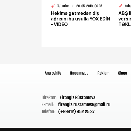
Xəbərlər
20-05-2019, 06:37
Xəbə
Həkimə getmədən diş
ABŞ ik
ağrısını bu üsulla YOX EDİN
vers
- VİDEO
TƏKL
Ana səhifə
Haqqımızda
Reklam
Əlaqə
Direktor:
Firəngiz Rüstəmova
E-mail:
firengiz.rustamova@mail.ru
Telefon:
(+99412) 452 25 37