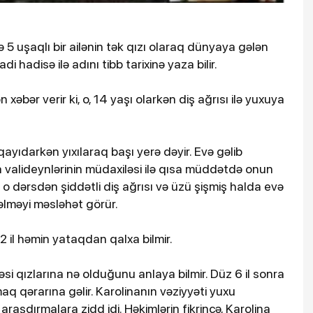
 5 uşaqlı bir ailənin tək qızı olaraq dünyaya gələn
 hadisə ilə adını tibb tarixinə yaza bilir.
əbər verir ki, o, 14 yaşı olarkən diş ağrısı ilə yuxuya
qayıdarkən yıxılaraq başı yerə dəyir. Evə gəlib
a valideynlərinin müdaxiləsi ilə qısa müddətdə onun
ə o dərsdən şiddətli diş ağrısı və üzü şişmiş halda evə
ncəlməyi məsləhət görür.
 il həmin yataqdan qalxa bilmir.
iləsi qızlarına nə olduğunu anlaya bilmir. Düz 6 il sonra
aq qərarına gəlir. Karolinanın vəziyyəti yuxu
raşdırmalara zidd idi. Həkimlərin fikrincə, Karolina