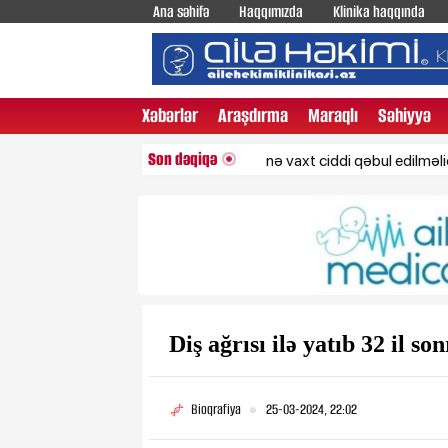
Ana səhifə
Haqqımızda
Klinika haqqında
Xəbərlər
Araşdırma
Maraqlı
Səhiyyə
Son dəqiqə
Gecə tərləmələri nə vaxt ciddi qəbul edilməlidir?
Diş ağrısı ilə yatıb 32 il so
Bioqrafiya
25-03-2024, 22:02