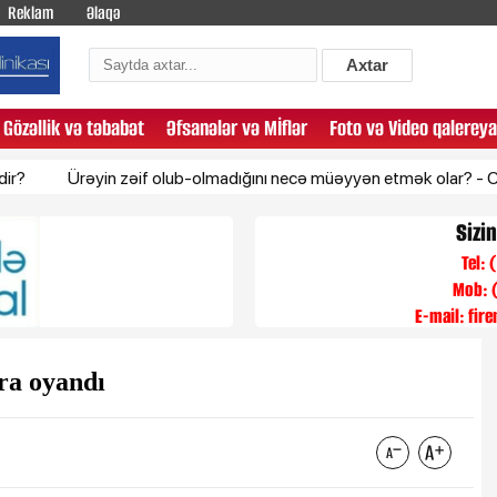
Reklam
Əlaqə
Axtar
Gözəllik və təbabət
Əfsanələr və Mİflər
Foto və Video qalereya
Ürəyin zəif olub-olmadığını necə müəyyən etmək olar? - Cərrah açı
Sizi
Tel:
Mob: 
E-mail:
fir
nra oyandı