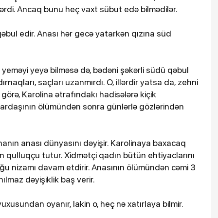
ilərdi. Ancaq bunu heç vaxt sübut edə bilmədilər.
 qəbul edir. Anası hər gecə yatarkən qızına süd
ir yeməyi yeyə bilməsə də, bədəni şəkərli südü qəbul
dırnaqları, saçları uzanmırdı. O, illərdir yatsa da, zehni
 görə, Karolina ətrafındakı hadisələrə kiçik
 qardaşının ölümündən sonra günlərlə gözlərindən
inanın anası dünyasını dəyişir. Karolinaya baxacaq
 qulluqçu tutur. Xidmətçi qadın bütün ehtiyaclarını
uğu nizamı davam etdirir. Anasının ölümündən cəmi 3
ılmaz dəyişiklik baş verir.
 yuxusundan oyanır, lakin o, heç nə xatırlaya bilmir.