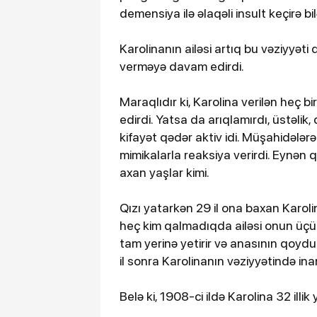
demensiya ilə əlaqəli insult keçirə b
Karolinanın ailəsi artıq bu vəziyyəti
verməyə davam edirdi.
Maraqlıdır ki, Karolina verilən heç b
edirdi. Yatsa da arıqlamırdı, üstəlik, 
kifayət qədər aktiv idi. Müşahidələrə
mimikalarla reaksiya verirdi. Eynən
axan yaşlar kimi.
Qızı yatarkən 29 il ona baxan Karol
heç kim qalmadıqda ailəsi onun üçün
tam yerinə yetirir və anasının qoyd
il sonra Karolinanın vəziyyətində inan
Belə ki, 1908-ci ildə Karolina 32 illik