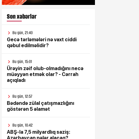
Son xəbərlər
Bu gün, 21:40
Gecə tərləmələri nə vaxt ciddi
qəbul edilməlidir?
Bu gün, 15:01
Ürəyin zəif olub-olmadığını necə
müəyyən etmək olar? - Cərrah
açıqladı
Bu gün, 12:57
Bədəndə zülal çatışmazlığını
göstərən 5 əlamət
Bu gün, 10:42
ABŞ-la 7,5 milyardlıq saziş:
Azərbaycan nələr alacaq?