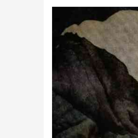
Gecələr çığırm
təhlükəli xəstə
bilər