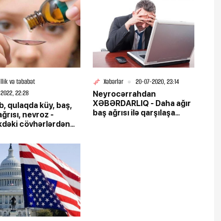
llik və təbabət
Xəbərlər
20-07-2020, 23:14
2022, 22:28
Neyrocərrahdan
XƏBƏRDARLIQ - Daha ağır
, qulaqda küy, baş,
baş ağrısı ilə qarşılaşa
ağrısı, nevroz -
bilərik
dəki cövhərlərdən
yl düzəlt