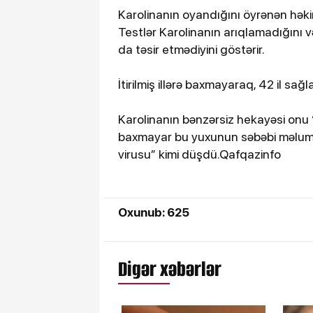
Karolinanın oyandığını öyrənən həkiml
Testlər Karolinanın arıqlamadığını v
da təsir etmədiyini göstərir.
İtirilmiş illərə baxmayaraq, 42 il sağ
Karolinanın bənzərsiz hekayəsi onu
baxmayar bu yuxunun səbəbi məlum o
virusu” kimi düşdü.Qafqazinfo
Oxunub: 625
Digər xəbərlər