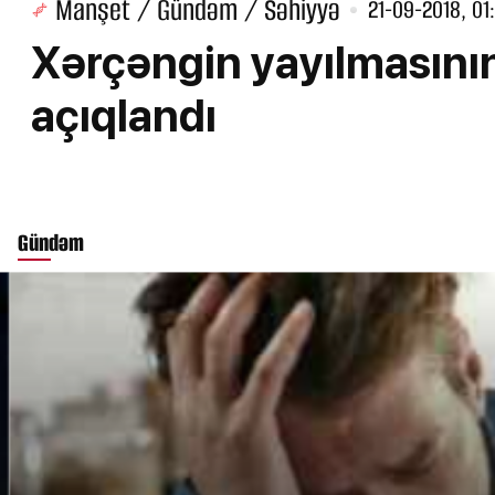
Manşet / Gündəm / Səhiyyə
21-09-2018, 01
Xərçəngin yayılmasını
açıqlandı
Gündəm