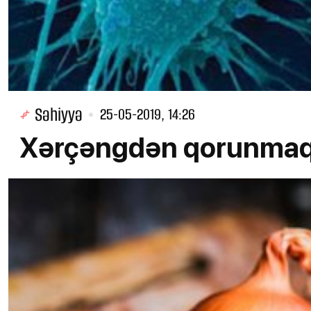
Səhiyyə
25-05-2019, 14:26
Xərçəngdən qorunmaq ü