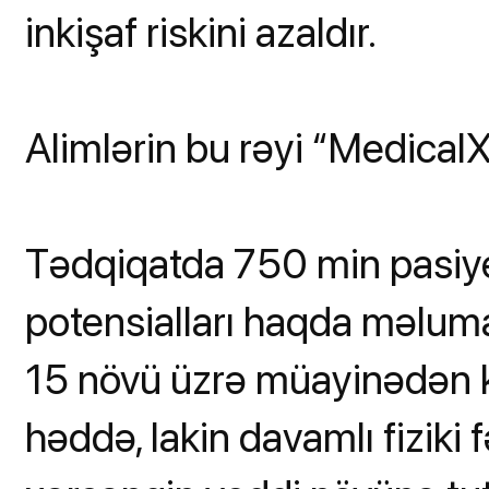
inkişaf riskini azaldır.
Alimlərin bu rəyi “Medical
Tədqiqatda 750 min pasiyent
potensialları haqda məluma
15 növü üzrə müayinədən ke
həddə, lakin davamlı fiziki