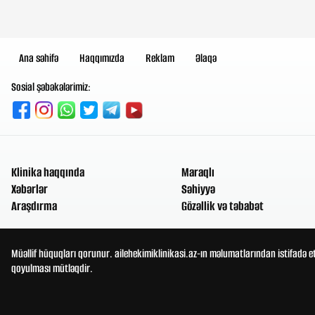
Ana səhifə
Haqqımızda
Reklam
Əlaqə
Sosial şəbəkələrimiz:
Klinika haqqında
Maraqlı
Xəbərlər
Səhiyyə
Araşdırma
Gözəllik və təbabət
Müəllif hüquqları qorunur. ailehekimiklinikasi.az-ın məlumatlarından istifadə e
qoyulması mütləqdir.