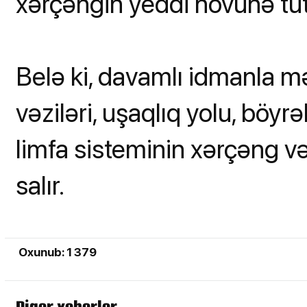
xərçəngin yeddi növünə tut
Belə ki, davamlı idmanla m
vəziləri, uşaqlıq yolu, böy
limfa sisteminin xərçəng vəz
salır.
Oxunub: 1 379