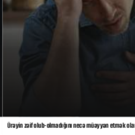
Ürəyin zəif olub-olmadığını necə müəyyən etmək olar?