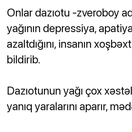
Onlar dazıotu -zveroboy ad
yağının depressiya, apatiya
azaltdığını, insanın xoşbəxtl
bildirib.
Dazıotunun yağı çox xəstəli
yanıq yaralarını aparır, mədə