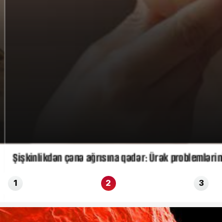
Şişkinlikdən çənə ağrısına qədər: Ürək problemlərinin
1
2
3