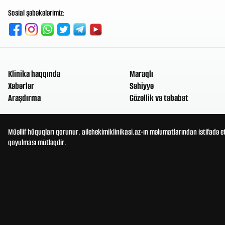
Sosial şəbəkələrimiz:
Klinika haqqında
Maraqlı
Xəbərlər
Səhiyyə
Araşdırma
Gözəllik və təbabət
Müəllif hüquqları qorunur. ailehekimiklinikasi.az-ın məlumatlarından istifadə e
qoyulması mütləqdir.