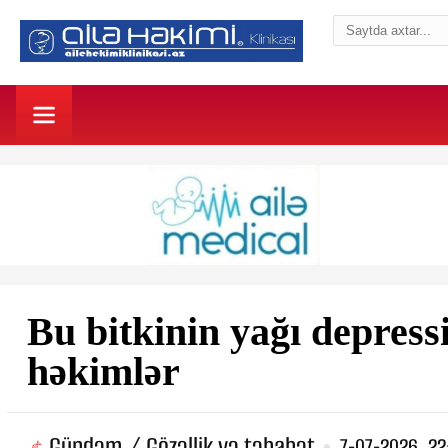
Bu bitkinin yağı depres
həkimlər
Gündəm / Gözəllik və təbabət
7-07-2026, 22