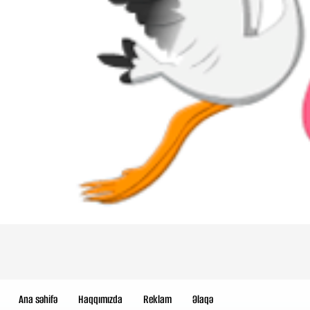
Ana səhifə
Haqqımızda
Reklam
Əlaqə