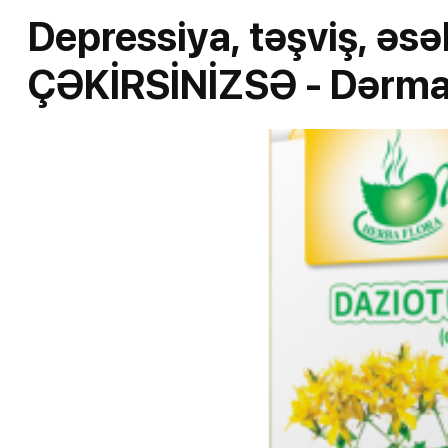
Depressiya, təşviş, əs
ÇƏKİRSİNİZSƏ - Dərm