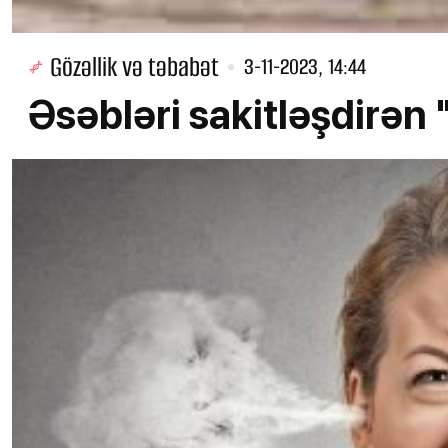
Gözəllik və təbabət
3-11-2023, 14:44
Əsəbləri sakitləşdirə