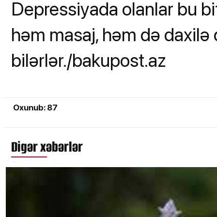
Depressiyada olanlar bu bi
həm masaj, həm də daxilə 
bilərlər./bakupost.az
Oxunub: 87
Digər xəbərlər