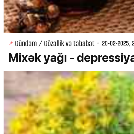
Gündəm / Gözəllik və təbabət
20-02-2025, 
Mixək yağı - depressiy