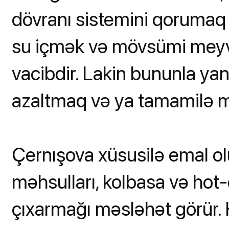
dövranı sistemini qorumaq
su içmək və mövsümi meyv
vacibdir. Lakin bununla yana
azaltmaq və ya tamamilə m
Çernışova xüsusilə emal ol
məhsulları, kolbasa və hot-
çıxarmağı məsləhət görür. H