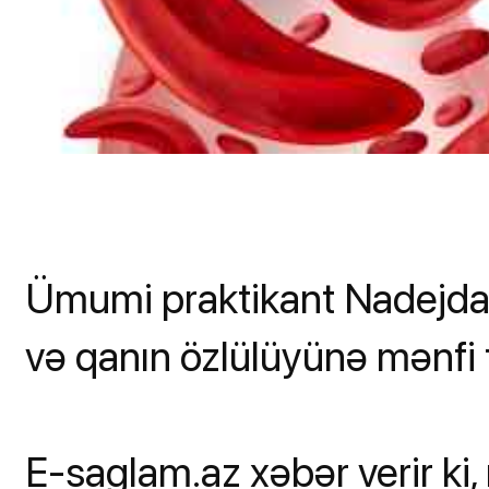
Ümumi praktikant Nadejda
və qanın özlülüyünə mənfi t
E-saglam.az xəbər verir ki