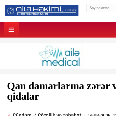
Qan damarlarına zərər v
qidalar
Gündəm / Gözəllik və təbabət
14-06-2026, 1