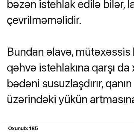
bəzən istehlak edilə bilər,
çevrilməməlidir.
Bundan əlavə, mütəxəssis hə
qəhvə istehlakına qarşı da x
bədəni susuzlaşdırır, qanı
üzərindəki yükün artmasına
Oxunub: 185