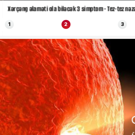
Xərçəng əlaməti ola biləcək 3 simptom - Tez-tez nəzər
1
2
3