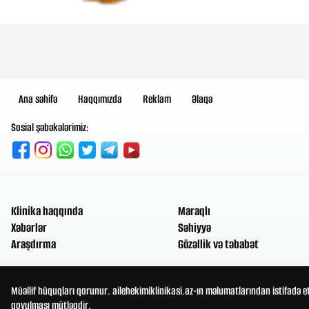
Ana səhifə
Haqqımızda
Reklam
Əlaqə
Sosial şəbəkələrimiz:
Klinika haqqında
Maraqlı
Xəbərlər
Səhiyyə
Araşdırma
Gözəllik və təbabət
Müəllif hüquqları qorunur. ailehekimiklinikasi.az-ın məlumatlarından istifadə e
qoyulması mütləqdir.