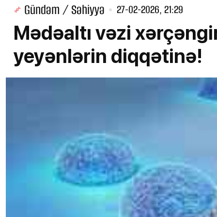
Gündəm / Səhiyyə
27-02-2026, 21:29
Mədəaltı vəzi xərçəngi
yeyənlərin diqqətinə!