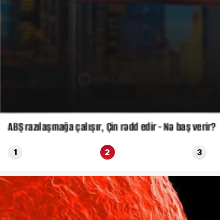
ABŞ razılaşmağa çalışır, Çin rədd edir - Nə baş verir?
1
2
3