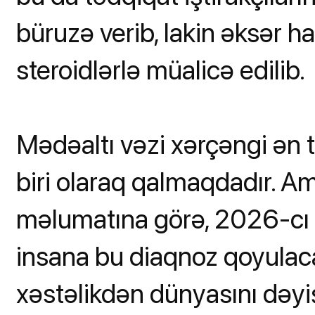
büruzə verib, lakin əksər hal
steroidlərlə müalicə edilib.
Mədəaltı vəzi xərçəngi ən t
biri olaraq qalmaqdadır. 
məlumatına görə, 2026-cı
insana bu diaqnoz qoyulac
xəstəlikdən dünyasını dəyiş