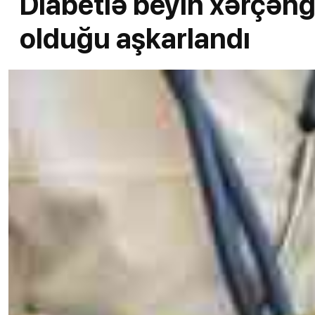
Diabetlə beyin xərçəngin
olduğu aşkarlandı