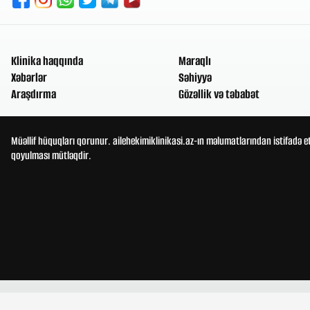
Klinika haqqında
Maraqlı
Xəbərlər
Səhiyyə
Araşdırma
Gözəllik və təbabət
Müəllif hüquqları qorunur. ailehekimiklinikasi.az-ın məlumatlarından istifadə e
qoyulması mütləqdir.