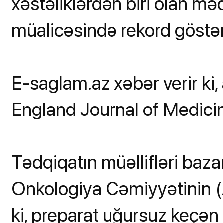
xəstəliklərdən biri olan mə
müalicəsində rekord göstəri
E-saglam.az xəbər verir ki
England Journal of Medici
Tədqiqatın müəllifləri baza
Onkologiya Cəmiyyətinin (
ki, preparat uğursuz keçən