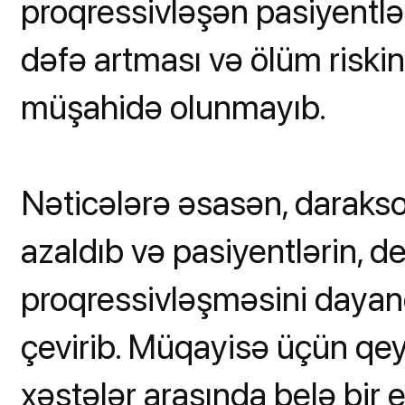
proqressivləşən pasiyentlər
dəfə artması və ölüm riski
müşahidə olunmayıb.
Nəticələrə əsasən, daraks
azaldıb və pasiyentlərin, d
proqressivləşməsini dayand
çevirib. Müqayisə üçün qey
xəstələr arasında belə bir