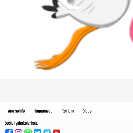
Ana səhifə
Haqqımızda
Reklam
Əlaqə
Sosial şəbəkələrimiz: