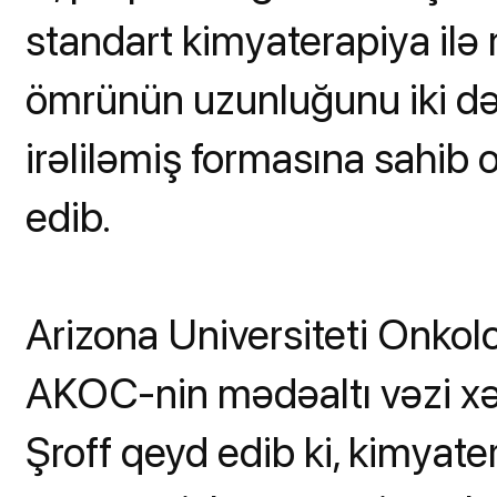
standart kimyaterapiya ilə
ömrünün uzunluğunu iki dəf
irəliləmiş formasına sahib 
edib.
Arizona Universiteti Onkol
AKOC-nin mədəaltı vəzi xə
Şroff qeyd edib ki, kimyat