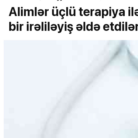
Alimlər üçlü terapiya i
bir irəliləyiş əldə etdilə