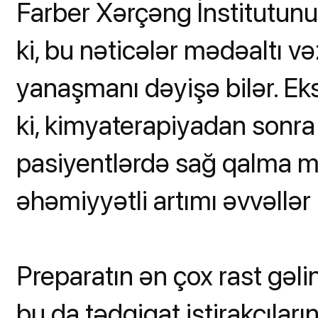
Farber Xərçəng İnstitutunu
ki, bu nəticələr mədəaltı v
yanaşmanı dəyişə bilər. Ek
ki, kimyaterapiyadan sonra
pasiyentlərdə sağ qalma 
əhəmiyyətli artımı əvvəllə
Preparatın ən çox rast gəlin
bu da tədqiqat iştirakçıla