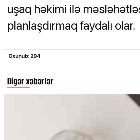
uşaq həkimi ilə məsləhətlə
planlaşdırmaq faydalı olar.
Oxunub: 294
Digər xəbərlər