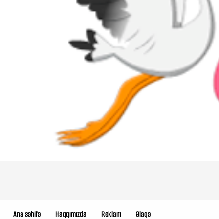
Ana səhifə
Haqqımızda
Reklam
Əlaqə