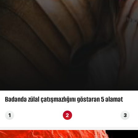
Bədəndə zülal çatışmazlığını göstərən 5 əlamət
1
2
3