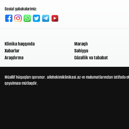
Sosial şəbəkələrimiz:
Klinika haqqında
Maraqlı
Xəbərlər
Səhiyyə
Araşdırma
Gözəllik və təbabət
Müəllif hüquqları qorunur. ailehekimiklinikasi.az-ın məlumatlarından istifadə e
qoyulması mütləqdir.