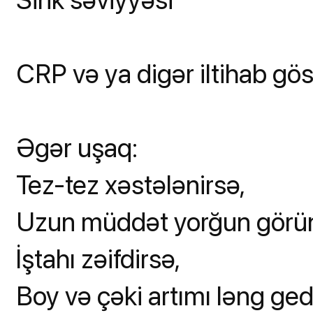
CRP və ya digər iltihab göst
Əgər uşaq:
Tez-tez xəstələnirsə,
Uzun müddət yorğun görü
İştahı zəifdirsə,
Boy və çəki artımı ləng ged