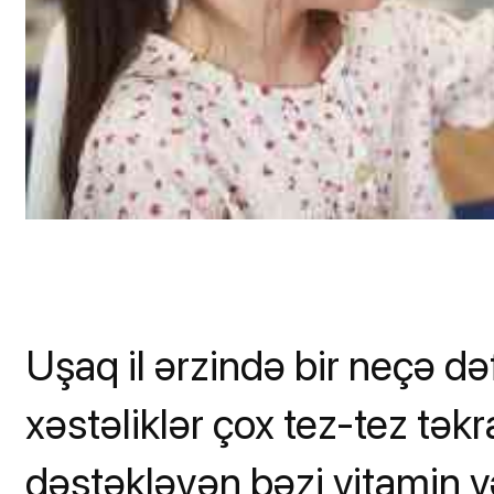
Uşaq il ərzində bir neçə də
xəstəliklər çox tez-tez tək
dəstəkləyən bəzi vitamin və