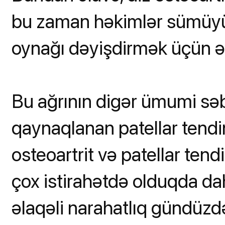
bu zaman həkimlər sümüyü
oynağı dəyişdirmək üçün əm
Bu ağrının digər ümumi səbə
qaynaqlanan patellar tendin
osteoartrit və patellar tend
çox istirahətdə olduqda dah
əlaqəli narahatlıq gündüz