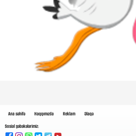
Ana səhifə
Haqqımızda
Reklam
Əlaqə
Sosial şəbəkələrimiz: