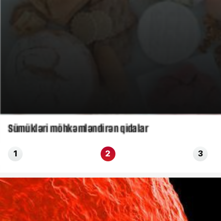
Sümükləri möhkəmləndirən qidalar
1
2
3