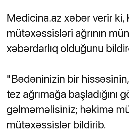
Medicina.az xəbər verir ki, 
mütəxəssisləri ağrının mü
xəbərdarlıq olduğunu bildird
"Bədəninizin bir hissəsini
tez ağrımağa başladığını 
gəlməməlisiniz; həkimə mür
mütəxəssislər bildirib.