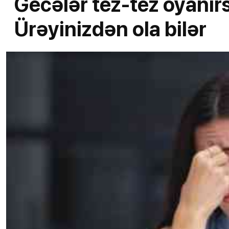
Gecələr tez-tez oyanırsı
Ürəyinizdən ola bilər