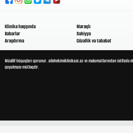
Klinika haqqında
Maraqlı
Xəbərlər
Səhiyyə
Araşdırma
Gözəllik və təbabət
Müəllif hüquqları qorunur. ailehekimiklinikasi.az-ın məlumatlarından istifadə e
qoyulması mütləqdir.