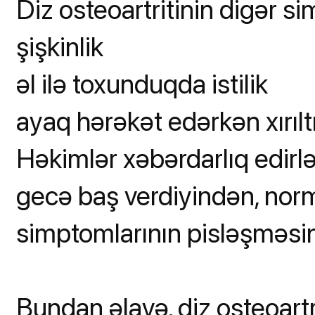
Diz osteoartritinin digər si
şişkinlik
əl ilə toxunduqda istilik
ayaq hərəkət edərkən xırıltıl
Həkimlər xəbərdarlıq edirlər 
gecə baş verdiyindən, nor
simptomlarının pisləşməsin
Bundan əlavə, diz osteoartr