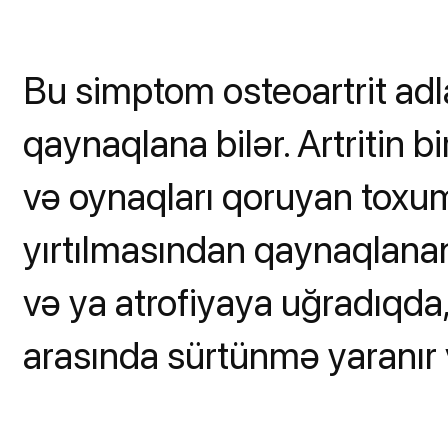
Bu simptom osteoartrit adl
qaynaqlana bilər. Artritin b
və oynaqları qoruyan toxum
yırtılmasından qaynaqlanan
və ya atrofiyaya uğradıqda
arasında sürtünmə yaranır 