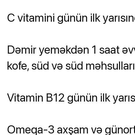
C vitamini günün ilk yarısı
Dəmir yeməkdən 1 saat əvvə
kofe, süd və süd məhsulları
Vitamin B12 günün ilk yarı
Omeqa-3 axşam və günort