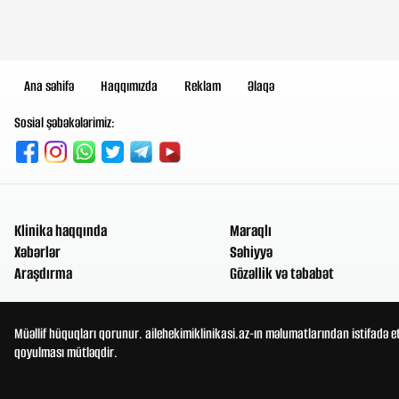
Ana səhifə
Haqqımızda
Reklam
Əlaqə
Sosial şəbəkələrimiz:
Klinika haqqında
Maraqlı
Xəbərlər
Səhiyyə
Araşdırma
Gözəllik və təbabət
Müəllif hüquqları qorunur. ailehekimiklinikasi.az-ın məlumatlarından istifadə e
qoyulması mütləqdir.