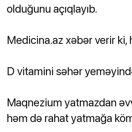
olduğunu açıqlayıb.
Medicina.az xəbər verir ki,
D vitamini səhər yeməyind
Maqnezium yatmazdan əvvəl
həm də rahat yatmağa kömə