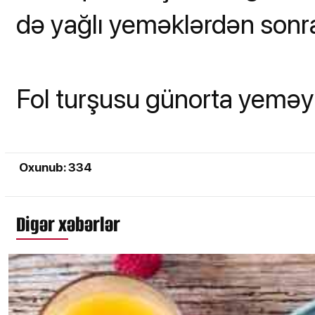
də yağlı yeməklərdən sonra
Fol turşusu günorta yeməy
Oxunub: 334
Digər xəbərlər