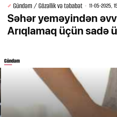
Gündəm / Gözəllik və təbabət
11-05-2025, 1
Səhər yeməyindən əvvə
Arıqlamaq üçün sadə ü
Gündəm