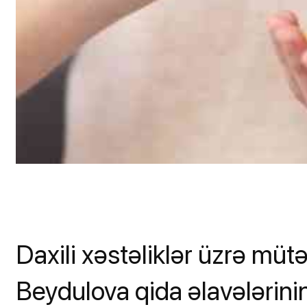
Daxili xəstəliklər üzrə mü
Beydulova qida əlavələrini