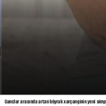
Gənclər arasında artan böyrək xərçənginin yeni simp