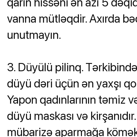
qarın hissəni ən azı 5 dəqi
vanna mütləqdir. Axırda b
unutmayın.
3. Düyülü pilinq. Tərkibind
düyü dəri üçün ən yaxşı qor
Yapon qadınlarının təmiz və 
düyü maskası və kirşanıdır.
mübarizə aparmağa kömək edir