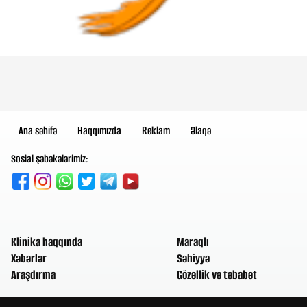
Ana səhifə
Haqqımızda
Reklam
Əlaqə
Sosial şəbəkələrimiz:
Klinika haqqında
Maraqlı
Xəbərlər
Səhiyyə
Araşdırma
Gözəllik və təbabət