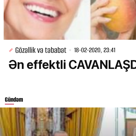
Gözəllik və təbabət
18-02-2020, 23:41
Ən effektli CAVANLAŞ
Gündəm