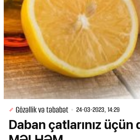
Gözəllik və təbabət
24-03-2023, 14:29
Daban çatlarınız üçün
MƏLHƏM