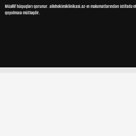
Müəllif hüquqları qorunur. ailehekimiklinikasi.az-ın məlumatlarından istifadə e
qoyulması mütləqdir.