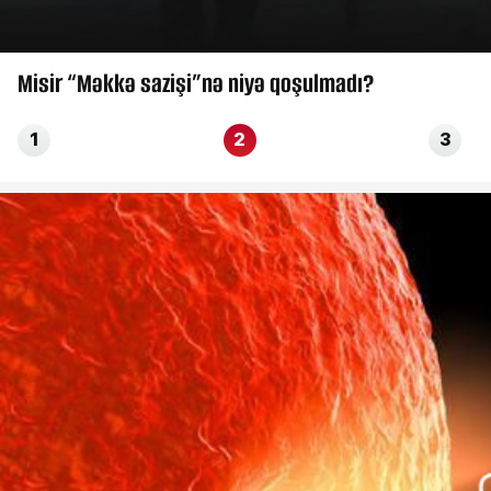
Misir “Məkkə sazişi”nə niyə qoşulmadı?
1
2
3