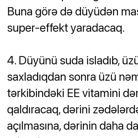
Buna görə də düyüdən mas
super-effekt yaradacaq.
4. Düyünü suda isladıb, ü
saxladıqdan sonra üzü nəm p
tərkibindəki EE vitamini də
qaldıracaq, dərini zədələrd
açılmasına, dərinin daha 