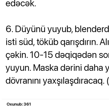
edəcək.
6. Düyünü yuyub, blenderdə
isti süd, töküb qarışdırın.
çəkin. 10-15 dəqiqədən sonr
yuyun. Maska dərini daha
dövranını yaxşılaşdıracaq.
Oxunub: 361