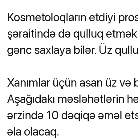
Kosmetoloqların etdiyi pro
şəraitində də qulluq etmək 
gənc saxlaya bilər. Üz qul
Xanımlar üçün asan üz və b
Aşağıdakı məsləhətlərin hə
ərzində 10 dəqiqə əməl ets
əla olacaq.