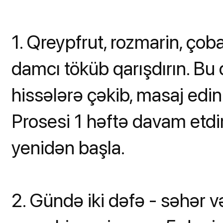
1. Qreypfrut, rozmarin, çob
damcı töküb qarışdırın. Bu q
hissələrə çəkib, masaj edin
Prosesi 1 həftə davam etdi
yenidən başla.
2. Gündə iki dəfə - səhər v