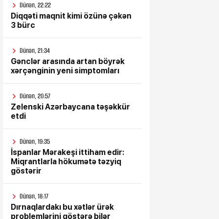
Dünən, 22:22
Diqqəti maqnit kimi özünə çəkən
3 bürc
Dünən, 21:34
Gənclər arasında artan böyrək
xərçənginin yeni simptomları
Dünən, 20:57
Zelenski Azərbaycana təşəkkür
etdi
Dünən, 19:35
İspanlar Mərakeşi ittiham edir:
Miqrantlarla hökumətə təzyiq
göstərir
Dünən, 18:17
Dırnaqlardakı bu xətlər ürək
problemlərini göstərə bilər