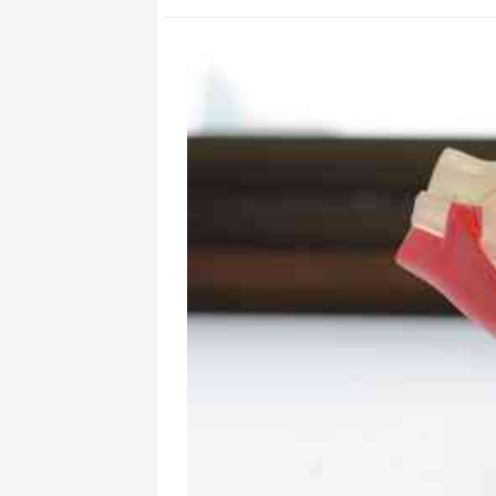
ABŞ və İran danı
həlledici mərhə
yaxındır