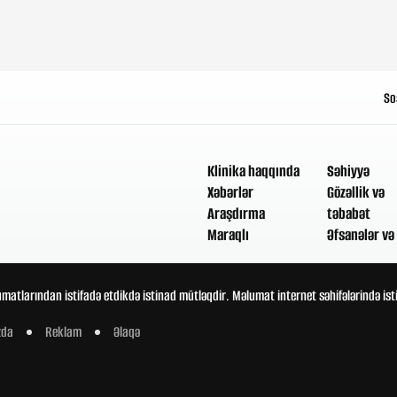
So
Klinika haqqında
Səhiyyə
Xəbərlər
Gözəllik və
Araşdırma
təbabət
Maraqlı
Əfsanələr və 
umatlarından istifadə etdikdə istinad mütləqdir. Məlumat internet səhifələrində is
zda
Reklam
Əlaqə