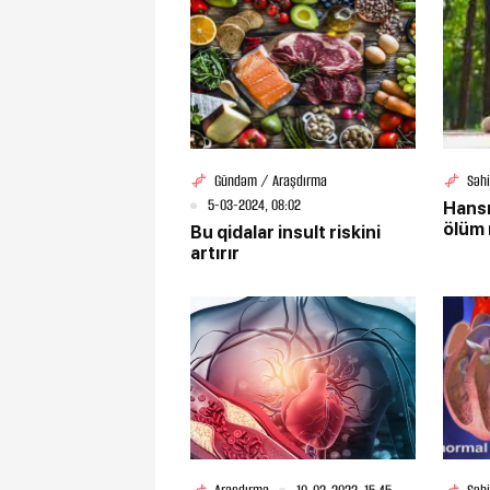
Gündəm / Araşdırma
Səh
5-03-2024, 08:02
Hansı
ölüm r
Bu qidalar insult riskini
artırır