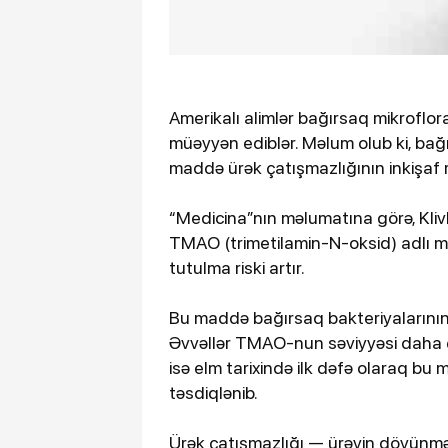
Amerikalı alimlər bağırsaq mikroflor
müəyyən ediblər. Məlum olub ki, bağı
maddə ürək çatışmazlığının inkişaf ris
“Medicina”nın məlumatına görə, Klivl
TMAO (trimetilamin-N-oksid) adlı m
tutulma riski artır.
Bu maddə bağırsaq bakteriyalarının
Əvvəllər TMAO-nun səviyyəsi daha çox i
isə elm tarixində ilk dəfə olaraq bu
təsdiqlənib.
Ürək çatışmazlığı — ürəyin döyünməy