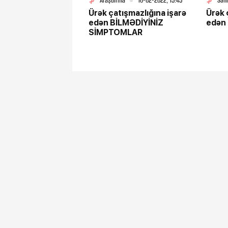
Araşdırma
10-02-2022, 15:45
Səh
Ürək çatışmazlığına işarə
Ürək 
edən BİLMƏDİYİNİZ
edən
SİMPTOMLAR