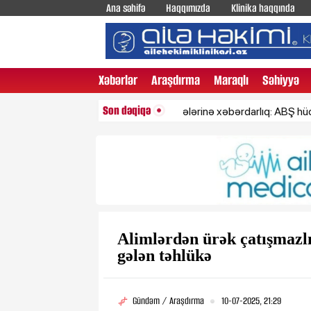
Ana səhifə
Haqqımızda
Klinika haqqında
Xəbərlər
Araşdırma
Maraqlı
Səhiyyə
Son dəqiqə
İrandan Fars körfəzi ölkələrinə xəbərdarlıq: ABŞ hücum etsə
Alimlərdən ürək çatışmazlı
gələn təhlükə
Gündəm / Araşdırma
10-07-2025, 21:29