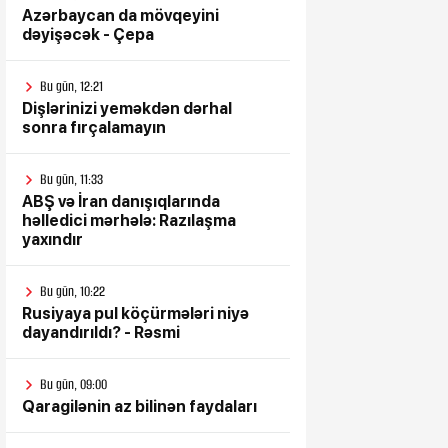
Azərbaycan da mövqeyini
dəyişəcək - Çepa
Bu gün, 12:21
Dişlərinizi yeməkdən dərhal
sonra fırçalamayın
Bu gün, 11:33
ABŞ və İran danışıqlarında
həlledici mərhələ: Razılaşma
yaxındır
Bu gün, 10:22
Rusiyaya pul köçürmələri niyə
dayandırıldı? - Rəsmi
Bu gün, 09:00
Qaragilənin az bilinən faydaları