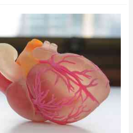
şıqlarında
İrandan Fars körfəzi ölkələrinə
lə: Razılaşma
xəbərdarlıq: ABŞ hücum etsə,
enerji obyektləriniz vurulacaq