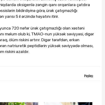
iqdarda oksigenlə zəngin qanı orqanlara çatdıra
əssislərin bildirdiyinə görə, ürək çatışmazlığı
arısı 5 il ərzində həyatını itirir.
oyunca 720 nəfər ürək çatışmazlığı olan xəstəni
nı məlum olub ki, TMAO-nun yüksək səviyyəsi, digər
raq, ölüm riskini artırır. Digər tərəfdən, erkən
rən natriuretik peptidlərin yüksək səviyyədə olması,
 riskini azaldır.
Paylaş: