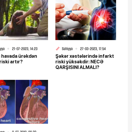
iyyə
21-07-2023, 14:23
Səhiyyə
27-03-2023, 17:54
 havada ürəkdən
Şəkər xəstələrində infarkt
iski artır?
riski yüksəkdir: NECƏ
QARŞISINI ALMALI?