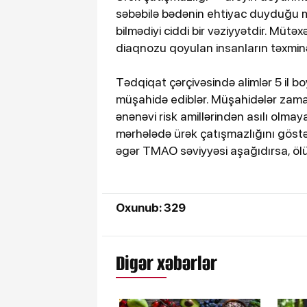
səbəbilə bədənin ehtiyac duyduğu m
bilmədiyi ciddi bir vəziyyətdir. Mütəx
diaqnozu qoyulan insanların təxminən y
Tədqiqat çərçivəsində alimlər 5 il b
müşahidə ediblər. Müşahidələr zama
ənənəvi risk amillərindən asılı olmaya
mərhələdə ürək çatışmazlığını göstə
əgər TMAO səviyyəsi aşağıdırsa, ölüm
Oxunub: 329
Digər xəbərlər