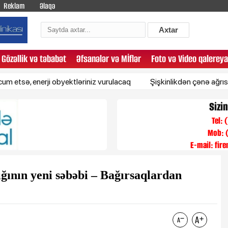
Reklam
Əlaqə
Axtar
Gözəllik və təbabət
Əfsanələr və Mİflər
Foto və Video qalereya
, enerji obyektləriniz vurulacaq
Şişkinlikdən çənə ağrısına qədə
Sizi
Tel:
Mob: 
E-mail:
fir
ğının yeni səbəbi – Bağırsaqlardan