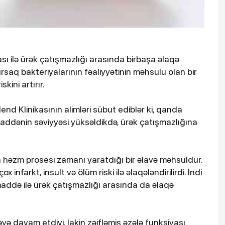
ası ilə ürək çatışmazlığı arasında birbaşa əlaqə
rsaq bakteriyalarının fəaliyyətinin məhsulu olan bir
kini artırır.
end Klinikasının alimləri sübut ediblər ki, qanda
addənin səviyyəsi yüksəldikdə, ürək çatışmazlığına
 həzm prosesi zamanı yaratdığı bir əlavə məhsuldur.
nfarkt, insult və ölüm riski ilə əlaqələndirilirdi. İndi
 maddə ilə ürək çatışmazlığı arasında da əlaqə
ə davam etdiyi, lakin zəifləmiş əzələ funksiyası