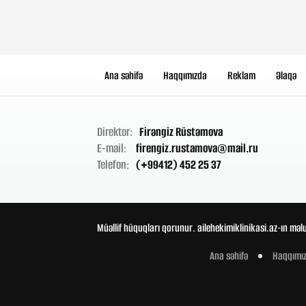
Ana səhifə
Haqqımızda
Reklam
Əlaqə
Direktor:
Firəngiz Rüstəmova
E-mail:
firengiz.rustamova@mail.ru
Telefon:
(+99412) 452 25 37
Müəllif hüquqları qorunur. ailehekimiklinikasi.az-ın məl
Ana səhifə
Haqqımı