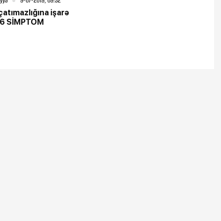
iyyə
9-07-2019, 09:32
çatımazlığına işarə
 6 SİMPTOM