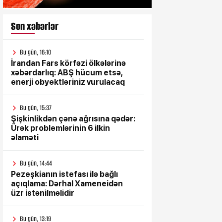
Son xəbərlər
Bu gün, 16:10
İrandan Fars körfəzi ölkələrinə
xəbərdarlıq: ABŞ hücum etsə,
enerji obyektləriniz vurulacaq
Bu gün, 15:37
Şişkinlikdən çənə ağrısına qədər:
Ürək problemlərinin 6 ilkin
əlaməti
Bu gün, 14:44
Pezeşkianın istefası ilə bağlı
açıqlama: Dərhal Xameneidən
üzr istənilməlidir
Bu gün, 13:19