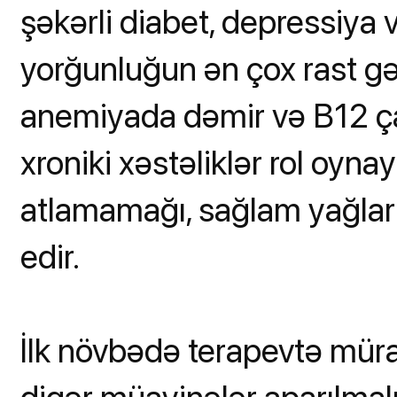
şəkərli diabet, depressiy
yorğunluğun ən çox rast gəl
anemiyada dəmir və B12 çatı
xroniki xəstəliklər rol oyna
atlamamağı, sağlam yağlar 
edir.
İlk növbədə terapevtə mürac