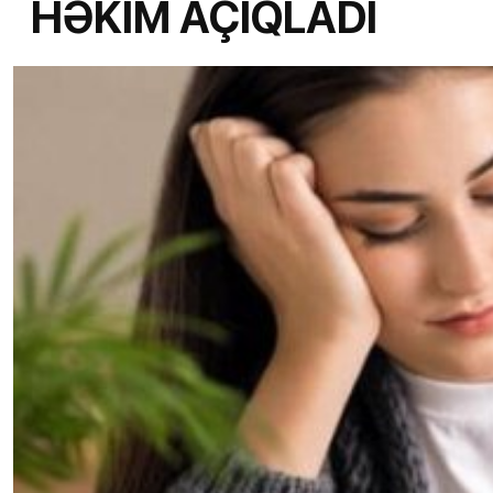
HƏKİM AÇIQLADI