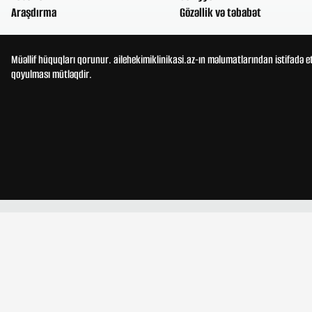
Araşdırma
Gözəllik və təbabət
Müəllif hüquqları qorunur. ailehekimiklinikasi.az-ın məlumatlarından istifadə e
qoyulması mütləqdir.