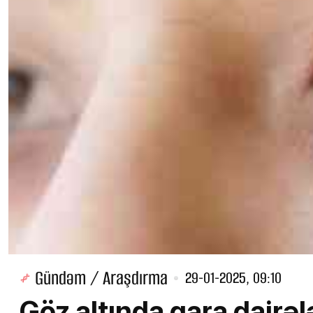
Gündəm / Araşdırma
29-01-2025, 09:10
Göz altında qara dairələ