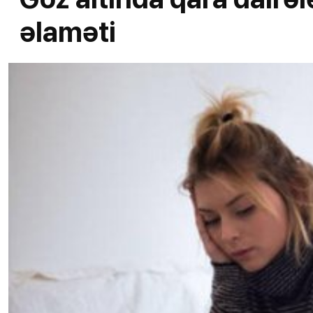
əlaməti