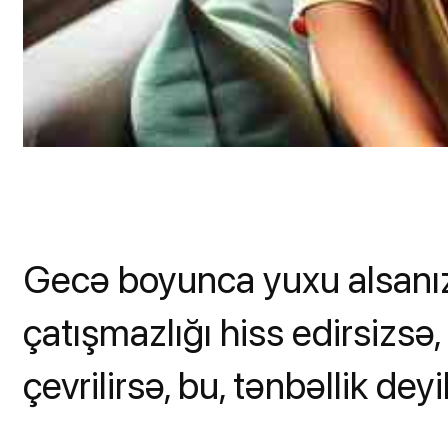
Gecə boyunca yuxu alsanız
çatışmazlığı hiss edirsizsə
çevrilirsə, bu, tənbəllik de