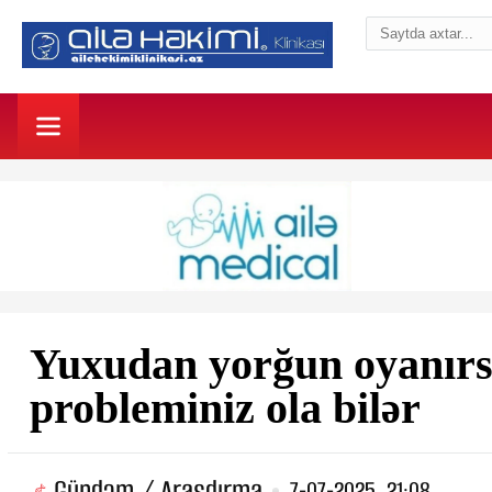
Yuxudan yorğun oyanırsı
probleminiz ola bilər
Gündəm / Araşdırma
7-07-2025, 21:08