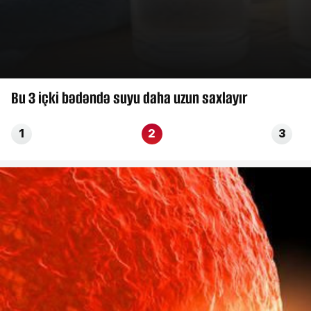
Bu 3 içki bədəndə suyu daha uzun saxlayır
1
2
3