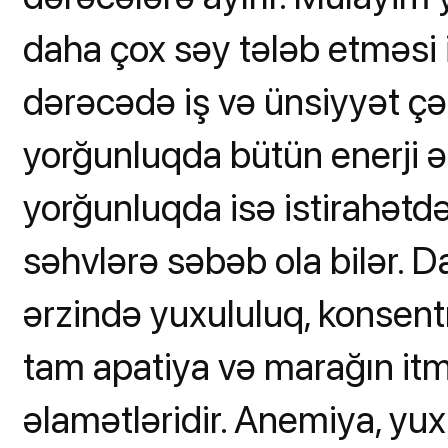
daha çox səy tələb etməsi i
dərəcədə iş və ünsiyyət çətin
yorğunluqda bütün enerji əsa
yorğunluqda isə istirahətd
səhvlərə səbəb ola bilər. Da
ərzində yuxululuq, konsent
tam apatiya və marağın it
əlamətləridir. Anemiya, yux