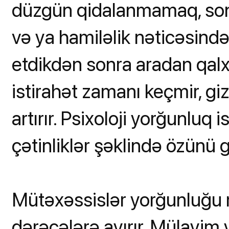
düzgün qidalanmamaq, son 
və ya hamiləlik nəticəsində 
etdikdən sonra aradan qalxı
istirahət zamanı keçmir, giz
artırır. Psixoloji yorğunluq 
çətinliklər şəklində özünü g
Mütəxəssislər yorğunluğu mü
dərəcələrə ayırır. Mülayim 