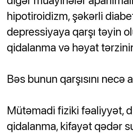
digər müayinələr aparılmal
hipotiroidizm, şəkərli diabe
depressiyaya qarşı təyin o
qidalanma və həyat tərzinin
Bəs bunun qarşısını necə 
Mütəmadi fiziki fəaliyyət, 
qidalanma, kifayət qədər su