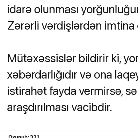
idarə olunması yorğunluğun
Zərərli vərdişlərdən imtina 
Mütəxəssislər bildirir ki, 
xəbərdarlığıdır və ona la
istirahət fayda vermirsə, 
araşdırılması vacibdir.
Oxunub: 331