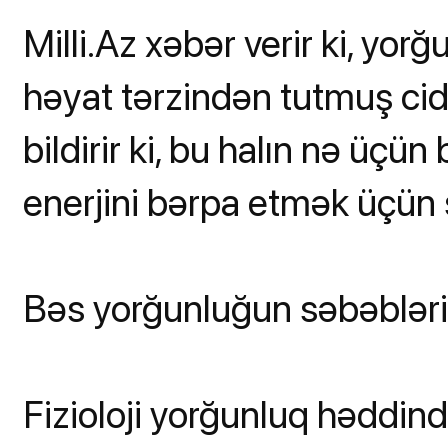
Milli.Az xəbər verir ki, yor
həyat tərzindən tutmuş cidd
bildirir ki, bu halın nə üç
enerjini bərpa etmək üçün s
Bəs yorğunluğun səbəbləri
Fizioloji yorğunluq həddin