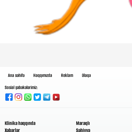
Ana səhifə
Haqqımızda
Reklam
Əlaqə
Sosial şəbəkələrimiz:
Klinika haqqında
Maraqlı
Xəbərlər
Səhiyyə