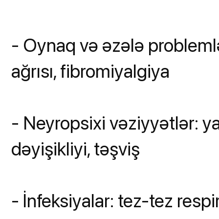
- Oynaq və əzələ problemlə
ağrısı, fibromiyalgiya
- Neyropsixi vəziyyətlər: y
dəyişikliyi, təşviş
- İnfeksiyalar: tez-tez respi