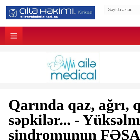
Qarında qaz, ağrı, q
səpkilər... - Yüksəlm
sindromunun FƏS