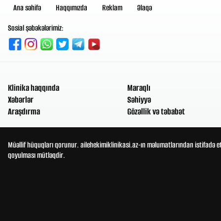
Ana səhifə
Haqqımızda
Reklam
Əlaqə
Sosial şəbəkələrimiz:
Klinika haqqında
Maraqlı
Xəbərlər
Səhiyyə
Araşdırma
Gözəllik və təbabət
Müəllif hüquqları qorunur. ailehekimiklinikasi.az-ın məlumatlarından istifadə e
qoyulması mütləqdir.