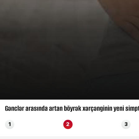
Gənclər arasında artan böyrək xərçənginin yeni simp
1
2
3