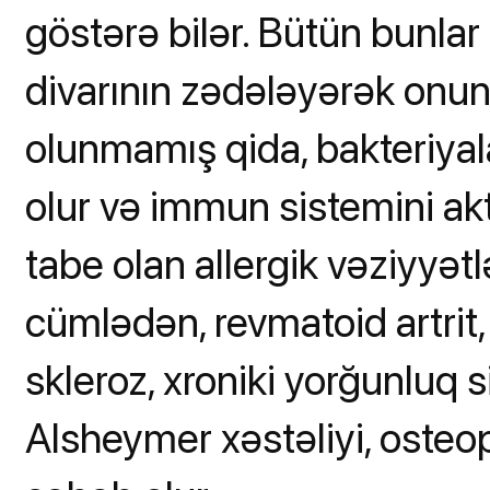
göstərə bilər. Bütün bunlar
divarının zədələyərək onun k
olunmamış qida, bakteriyala
olur və immun sistemini akt
tabe olan allergik vəziyyət
cümlədən, revmatoid artrit,
skleroz, xroniki yorğunluq 
Alsheymer xəstəliyi, osteop