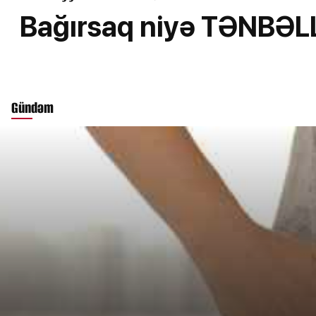
Bağırsaq niyə TƏNBƏLL
Gündəm