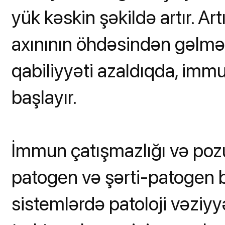
yük kəskin şəkildə artır. Ar
axınının öhdəsindən gəlmə
qabiliyyəti azaldıqda, im
başlayır.
İmmun çatışmazlığı və poz
patogen və şərti-patogen b
sistemlərdə patoloji vəziy