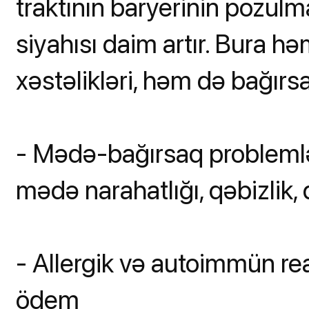
traktının baryerinin pozulm
siyahısı daim artır. Bura h
xəstəlikləri, həm də bağırs
- Mədə-bağırsaq problemləri
mədə narahatlığı, qəbizlik, q
- Allergik və autoimmün reak
ödem