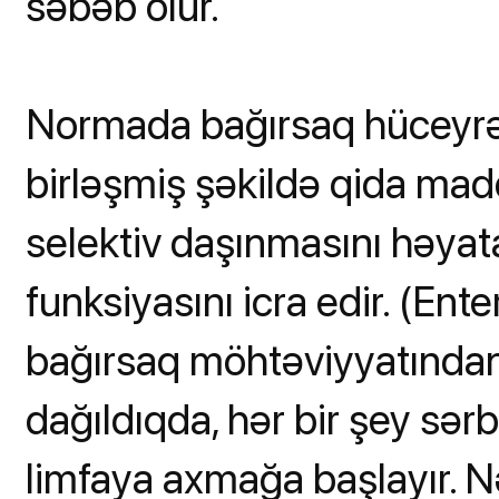
səbəb olur.
Normada bağırsaq hüceyrələr
birləşmiş şəkildə qida maddə
selektiv daşınmasını həyat
funksiyasını icra edir. (Enter
bağırsaq möhtəviyyatından 
dağıldıqda, hər bir şey sər
limfaya axmağa başlayır. N