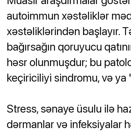
Müasir araşdırmalar göstərir
autoimmun xəstəliklər məd
xəstəliklərindən başlayır. T
bağırsağın qoruyucu qatın
həsr olunmuşdur; bu patolo
keçiriciliyi sindromu, və y
Stress, sənaye üsulu ilə haz
dərmanlar və infeksiyalar h