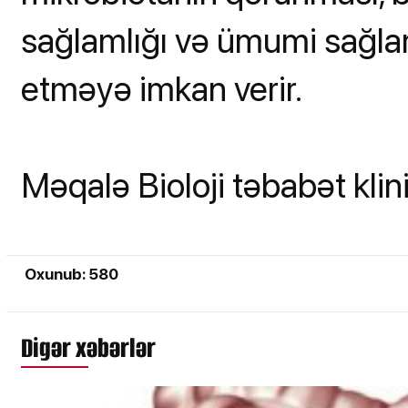
sağlamlığı və ümumi sağlaml
etməyə imkan verir.
Məqalə Bioloji təbabət kli
Oxunub: 580
Digər xəbərlər