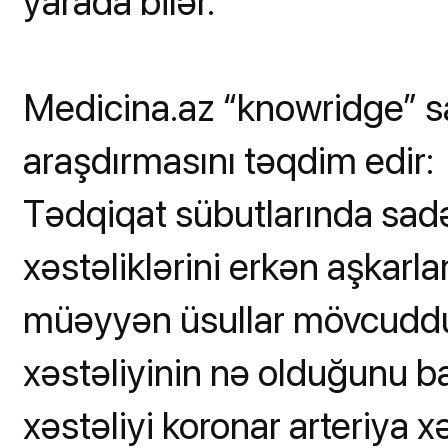
yarada bilər.
Medicina.az “knowridge” sa
araşdırmasını təqdim edir:
Tədqiqat sübutlarında sadə 
xəstəliklərini erkən aşkarl
müəyyən üsullar mövcuddur
xəstəliyinin nə olduğunu b
xəstəliyi koronar arteriya xə