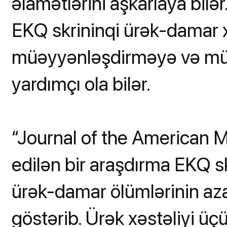
əlamətlərini aşkarlaya bilər
EKQ skrininqi ürək-damar xəs
müəyyənləşdirməyə və müa
yardımçı ola bilər.
“Journal of the American M
edilən bir araşdırma EKQ sk
ürək-damar ölümlərinin aza
göstərib. Ürək xəstəliyi ü