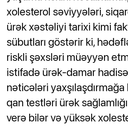
xolesterol səviyyələri, siq
ürək xəstəliyi tarixi kimi fa
sübutları göstərir ki, həd
riskli şəxsləri müəyyən et
istifadə ürək-damar hadisəl
nəticələri yaxşılaşdırmağa
qan testləri ürək sağlaml
verə bilər və yüksək xoleste