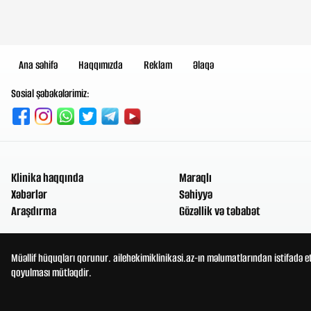
Ana səhifə
Haqqımızda
Reklam
Əlaqə
Sosial şəbəkələrimiz:
Klinika haqqında
Maraqlı
Xəbərlər
Səhiyyə
Araşdırma
Gözəllik və təbabət
Müəllif hüquqları qorunur. ailehekimiklinikasi.az-ın məlumatlarından istifadə e
qoyulması mütləqdir.