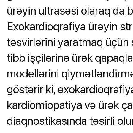
ürəyin ultrasəsi olaraq da b
Exokardioqrafiya ürəyin str
təsvirlərini yaratmaq üçün 
tibb işçilərinə ürək qapaqla
modellərini qiymətləndirmə
göstərir ki, exokardioqrafi
kardiomiopatiya və ürək çat
diaqnostikasında təsirli olur