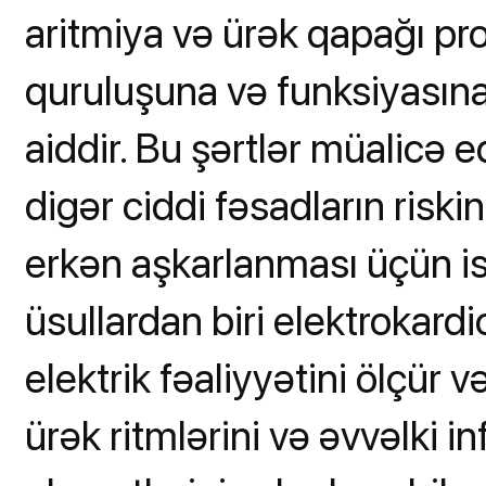
aritmiya və ürək qapağı pr
quruluşuna və funksiyasına 
aiddir. Bu şərtlər müalicə e
digər ciddi fəsadların riskini
erkən aşkarlanması üçün is
üsullardan biri elektrokar
elektrik fəaliyyətini ölçür v
ürək ritmlərini və əvvəlki 