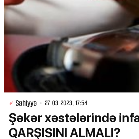
Səhiyyə
27-03-2023, 17:54
Şəkər xəstələrində infa
QARŞISINI ALMALI?