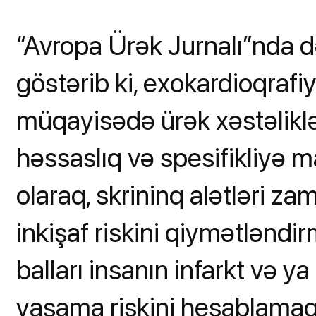
“Avropa Ürək Jurnalı”nda d
göstərib ki, exokardioqrafi
müqayisədə ürək xəstəlikl
həssaslıq və spesifikliyə ma
olaraq, skrininq alətləri za
inkişaf riskini qiymətləndi
balları insanın infarkt və y
yaşama riskini hesablamaq 