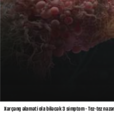
Xərçəng əlaməti ola biləcək 3 simptom - Tez-tez nəzər